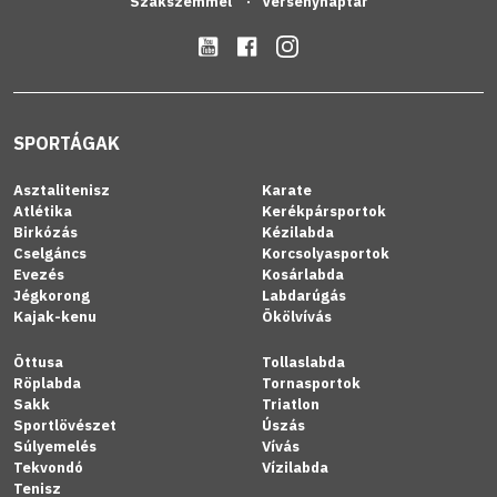
Szakszemmel
Versenynaptár
SPORTÁGAK
Asztalitenisz
Karate
Atlétika
Kerékpársportok
Birkózás
Kézilabda
Cselgáncs
Korcsolyasportok
Evezés
Kosárlabda
Jégkorong
Labdarúgás
Kajak-kenu
Ökölvívás
Öttusa
Tollaslabda
Röplabda
Tornasportok
Sakk
Triatlon
Sportlövészet
Úszás
Súlyemelés
Vívás
Tekvondó
Vízilabda
Tenisz