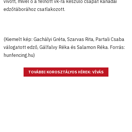
vívott, mivel ő a felnőtt vk-ra készülő csapat kanadai
edzőtáborához csatlakozott.
(Kiemelt kép: Gachályi Gréta, Szarvas Rita, Partali Csaba
válogatott edző, Gálfalvy Réka és Salamon Réka. Forrás:
hunfencing.hu)
TOVÁBBI KOROSZTÁLYOS HÍREK: VÍVÁS