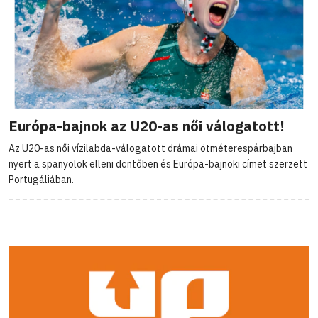
Európa-bajnok az U20-as női válogatott!
Az U20-as női vízilabda-válogatott drámai ötméterespárbajban
nyert a spanyolok elleni döntőben és Európa-bajnoki címet szerzett
Portugáliában.