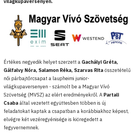
világkupaversenyen.
Értékes negyedik helyet szerzett a
Gachályi Gréta,
Gálfalvy Nóra, Salamon Réka, Szarvas Rita
összetételű
női párbajtőrcsapat a laupheimi junior-
világkupaversenyen - számolt be a Magyar Vívó
Szövetség (MVSZ) az elért eredményekről. A
Partali
Csaba
által vezetett együttesben többen is új
feladatokat kaptak a csapatban a korábbiakhoz képest,
elvégre két vezéregyénisége is kiöregedett a
fegyvernemnek.