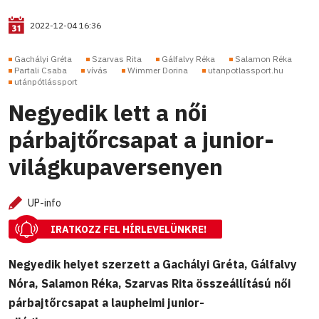
2022-12-04 16:36
Gachályi Gréta
Szarvas Rita
Gálfalvy Réka
Salamon Réka
Partali Csaba
vívás
Wimmer Dorina
utanpotlassport.hu
utánpótlássport
Negyedik lett a női
párbajtőrcsapat a junior-
világkupaversenyen
UP-info
IRATKOZZ FEL HÍRLEVELÜNKRE!
Negyedik helyet szerzett a Gachályi Gréta, Gálfalvy
Nóra, Salamon Réka, Szarvas Rita összeállítású női
párbajtőrcsapat a laupheimi junior-