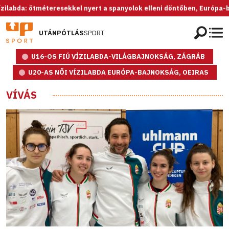
da: ötméteresekkel nyert a spanyolok elleni döntőben, Európa-bajnok 
UTÁNPÓTLÁS
SPORT
U16-OS FIÚ VÍZILABDA-VILÁGBAJNOKSÁG, ZÁGRÁB
U20-AS NŐI VÍZILABDA EURÓPA-BAJNOKSÁG, OEIRAS
VÍVÁS