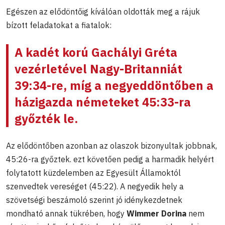
Egészen az elődöntőig kíválóan oldották meg a rájuk
bízott feladatokat a fiatalok:
A kadét korú Gachályi Gréta
vezérletével Nagy-Britanniát
39:34-re, míg a negyeddöntőben a
házigazda németeket 45:33-ra
győzték le.
Az elődöntőben azonban az olaszok bizonyultak jobbnak,
45:26-ra győztek. ezt követően pedig a harmadik helyért
folytatott küzdelemben az Egyesült Államoktól
szenvedtek vereséget (45:22). A negyedik hely a
szövetségi beszámoló szerint jó idénykezdetnek
mondható annak tükrében, hogy
Wimmer Dorina
nem