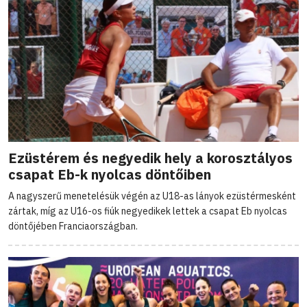
Ezüstérem és negyedik hely a korosztályos
csapat Eb-k nyolcas döntőiben
A nagyszerű menetelésük végén az U18-as lányok ezüstérmesként
zártak, míg az U16-os fiúk negyedikek lettek a csapat Eb nyolcas
döntőjében Franciaországban.