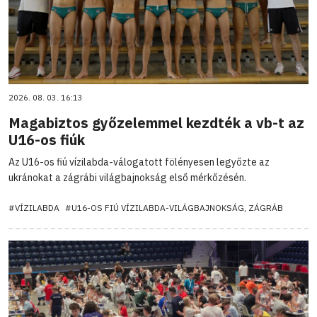
2026. 08. 03. 16:13
Magabiztos győzelemmel kezdték a vb-t az
U16-os fiúk
Az U16-os fiú vízilabda-válogatott fölényesen legyőzte az
ukránokat a zágrábi világbajnokság első mérkőzésén.
#VÍZILABDA
#U16-OS FIÚ VÍZILABDA-VILÁGBAJNOKSÁG, ZÁGRÁB