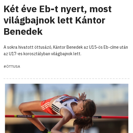
Két éve Eb-t nyert, most
világbajnok lett Kántor
Benedek
A sokra hivatott öttusázó, Kántor Benedek az U15-ös Eb-címe után
az U17-es korosztályban világbajnok lett.
#ÖTTUSA