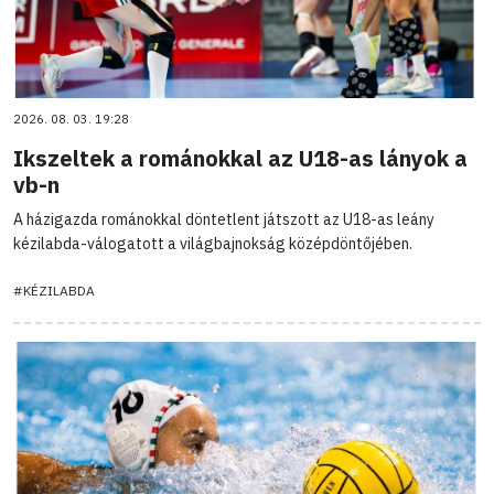
2026. 08. 03. 19:28
Ikszeltek a románokkal az U18-as lányok a
vb-n
A házigazda románokkal döntetlent játszott az U18-as leány
kézilabda-válogatott a világbajnokság középdöntőjében.
#KÉZILABDA