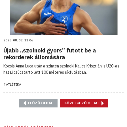
2026. 08. 02. 11:06
Újabb „szolnoki gyors” futott be a
rekorderek állomására
Kocsis Anna Luca után a szintén szolnoki Kalics Krisztián is U20-as
hazai csúcstartó lett 100 méteres síkfutásban.
#ATLÉTIKA
ELŐZŐ OLDAL
KÖVETKEZŐ OLDAL