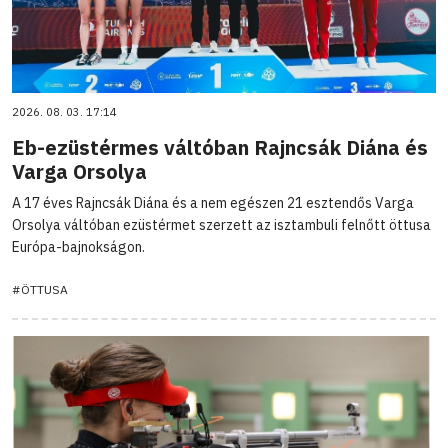
2026. 08. 03. 17:14
Eb-ezüstérmes váltóban Rajncsák Diána és
Varga Orsolya
A 17 éves Rajncsák Diána és a nem egészen 21 esztendős Varga
Orsolya váltóban ezüstérmet szerzett az isztambuli felnőtt öttusa
Európa-bajnokságon.
#ÖTTUSA