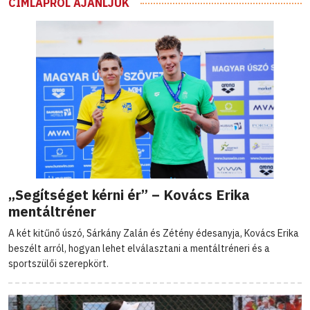
CÍMLAPRÓL AJÁNLJUK
„Segítséget kérni ér” – Kovács Erika
mentáltréner
A két kitűnő úszó, Sárkány Zalán és Zétény édesanyja, Kovács Erika
beszélt arról, hogyan lehet elválasztani a mentáltréneri és a
sportszülői szerepkört.