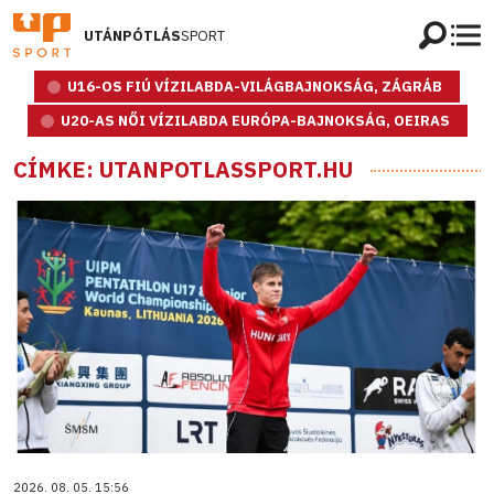
UTÁNPÓTLÁS
SPORT
U16-OS FIÚ VÍZILABDA-VILÁGBAJNOKSÁG, ZÁGRÁB
U20-AS NŐI VÍZILABDA EURÓPA-BAJNOKSÁG, OEIRAS
CÍMKE: UTANPOTLASSPORT.HU
2026. 08. 05. 15:56