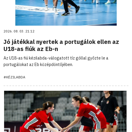
2026. 08. 03. 21:12
Jó játékkal nyertek a portugálok ellen az
U18-as fiúk az Eb-n
Az U18-as fiú kézilabda-válogatott tíz góllal győzte le a
portugálokat az Eb középdöntőjében.
#KÉZILABDA