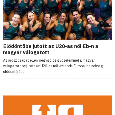
Elődöntőbe jutott az U20-as női Eb-n a
magyar válogatott
Az orosz csapat elleni négygólos győzelemmel a magyar
válogatott bejutott az U20-as női vízilabda Európa-bajnokság
elődöntőjébe.