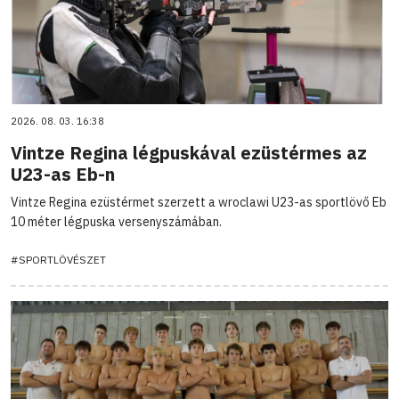
2026. 08. 03. 16:38
Vintze Regina légpuskával ezüstérmes az
U23-as Eb-n
Vintze Regina ezüstérmet szerzett a wroclawi U23-as sportlövő Eb
10 méter légpuska versenyszámában.
#SPORTLÖVÉSZET