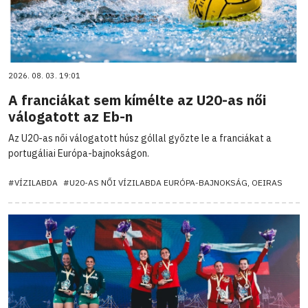
2026. 08. 03. 19:01
A franciákat sem kímélte az U20-as női
válogatott az Eb-n
Az U20-as női válogatott húsz góllal győzte le a franciákat a
portugáliai Európa-bajnokságon.
#VÍZILABDA
#U20-AS NŐI VÍZILABDA EURÓPA-BAJNOKSÁG, OEIRAS