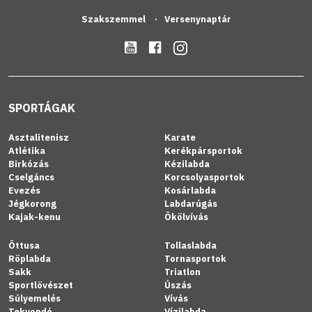
Szakszemmel
Versenynaptár
SPORTÁGAK
Asztalitenisz
Karate
Atlétika
Kerékpársportok
Birkózás
Kézilabda
Cselgáncs
Korcsolyasportok
Evezés
Kosárlabda
Jégkorong
Labdarúgás
Kajak-kenu
Ökölvívás
Öttusa
Tollaslabda
Röplabda
Tornasportok
Sakk
Triatlon
Sportlövészet
Úszás
Súlyemelés
Vívás
Tekvondó
Vízilabda