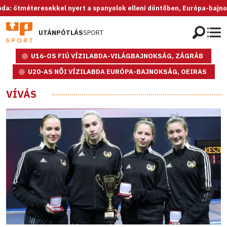
éteresekkel nyert a spanyolok elleni döntőben, Európa-bajnok az U20-
UTÁNPÓTLÁS
SPORT
U16-OS FIÚ VÍZILABDA-VILÁGBAJNOKSÁG, ZÁGRÁB
U20-AS NŐI VÍZILABDA EURÓPA-BAJNOKSÁG, OEIRAS
VÍVÁS