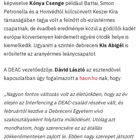
képviselve
Kónya Csenge
például Battai, Simon
Petronella és a Honvédtól kölcsönvett Keszei Kíra
társaságában tagja volt a felnőtt ob-ezüstérmes
csapatnak, de évadbeli eredményei közül a gödöllői kadét
európai körversenyen kiérdemelt egyéni ötödik helye is
kiemelkedik. Ugyanitt a szintén debreceni
Kis Abigél
is
erősítette az aranyérmes leánycsapatot.
A DEAC vezetőedzője,
Dávid László
az esztendővel
kapcsolatban úgy fogalmazott a
haon.hu
-nak, hogy:
„Nagyon fontos változás volt az életünkben, hogy az év
elején az Interfencing a DEAC-család részéve vált, és
februártól kezdve a Debreceni Egyetem vívó
szakosztályaként folytatta működését. Utólag azt
mondhatom, hogy szerencsére ez az átállás
zökkenőmentesen zajlott le. Ebben nagy szerepet játszott