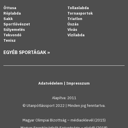
Öttusa
Tollaslabda
Röplabda
Tornasportok
Sakk
Triatlon
Sportlövészet
Úszás
Súlyemelés
Vívás
Tekvondó
Vízilabda
Tenisz
EGYÉB SPORTÁGAK »
Adatvédelem
|
Impresszum
Alapítva: 2011
© Utanpótlássport 2022 | Minden jog fenntartva.
Magyar Olimpiai Bizottság – médiaoklevél (2015)
Magyar Sportújságírók Szövetsége – nívódíj (2018)