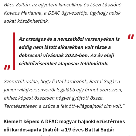
Bács Zoltán, az egyetem kancellárja és Lóczi Lászlóné
Kovács Marianna, a DEAC ügyvezetője, úgyhogy nekik
sokat köszönhetünk.
Az országos és a nemzetközi versenyeken is
eddig nem látott sikerekben volt része a
debreceni vívásnak 2022-ben. Az év eleji
célkitűzéseinket alaposan felülmúltuk.
Szerettük volna, hogy fiatal kardozónk, Battai Sugár a
junior-világversenyeiről legalább egy érmet szerezzen,
ehhez képest összesen négyet gyűjtött össze.
Természetesen a csúcs a felnőtt-világbajnoki cím volt.”
Kiemelt képen: A DEAC magyar bajnoki ezüstérmes
női kardcsapata
(balról: a 19 éves Battai Sugár