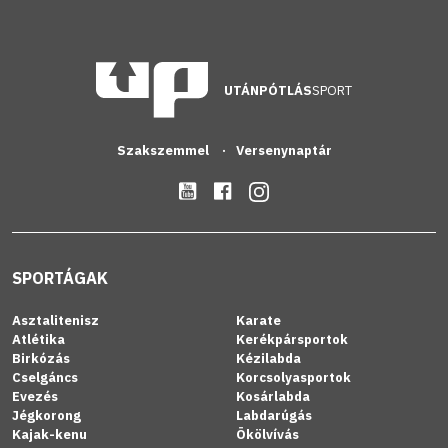
UTÁNPÓTLÁS
SPORT
Szakszemmel
Versenynaptár
SPORTÁGAK
Asztalitenisz
Karate
Atlétika
Kerékpársportok
Birkózás
Kézilabda
Cselgáncs
Korcsolyasportok
Evezés
Kosárlabda
Jégkorong
Labdarúgás
Kajak-kenu
Ökölvívás