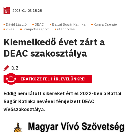
2023-01-03 18:28
Dávid László
DEAC
Battai Sugár Katinka
Kónya Csenge
vívás
utánpótlássport
utánpótlás
Kiemelkedő évet zárt a
DEAC szakosztálya
B. Z.
IRATKOZZ FEL HÍRLEVELÜNKRE!
Eddig nem látott sikereket ért el 2022-ben a Battai
Sugár Katinka nevével fémjelzett DEAC
vívószakosztálya.