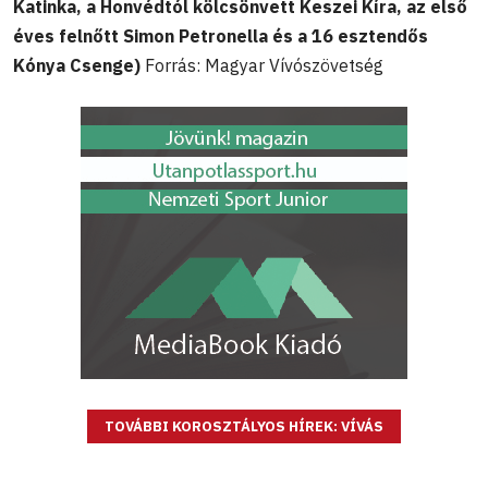
Katinka, a Honvédtól kölcsönvett Keszei Kíra, az első
éves felnőtt Simon Petronella és a 16 esztendős
Kónya Csenge)
Forrás: Magyar Vívószövetség
TOVÁBBI KOROSZTÁLYOS HÍREK: VÍVÁS