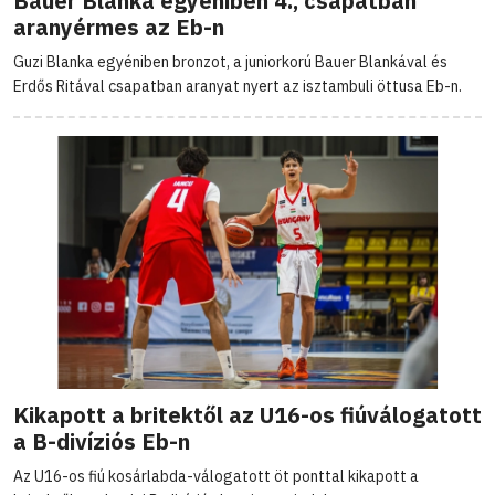
Bauer Blanka egyéniben 4., csapatban
aranyérmes az Eb-n
Guzi Blanka egyéniben bronzot, a juniorkorú Bauer Blankával és
Erdős Ritával csapatban aranyat nyert az isztambuli öttusa Eb-n.
Kikapott a britektől az U16-os fiúválogatott
a B-divíziós Eb-n
Az U16-os fiú kosárlabda-válogatott öt ponttal kikapott a