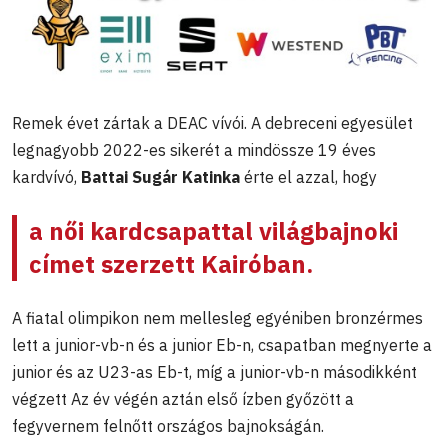
Remek évet zártak a DEAC vívói. A debreceni egyesület
legnagyobb 2022-es sikerét a mindössze 19 éves
kardvívó,
Battai Sugár Katinka
érte el azzal, hogy
a női kardcsapattal világbajnoki
címet szerzett Kairóban.
A fiatal olimpikon nem mellesleg egyéniben bronzérmes
lett a junior-vb-n és a junior Eb-n, csapatban megnyerte a
junior és az U23-as Eb-t, míg a junior-vb-n másodikként
végzett Az év végén aztán első ízben győzött a
fegyvernem felnőtt országos bajnokságán.