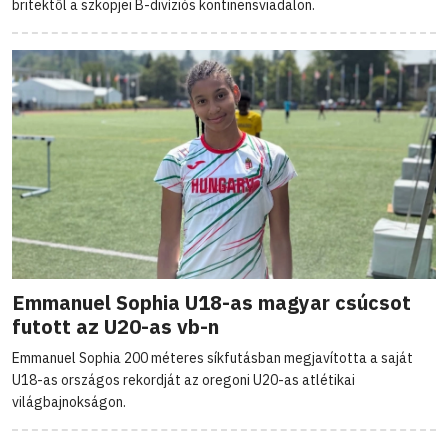
britektől a szkopjei B-divíziós kontinensviadalon.
Emmanuel Sophia U18-as magyar csúcsot
futott az U20-as vb-n
Emmanuel Sophia 200 méteres síkfutásban megjavította a saját
U18-as országos rekordját az oregoni U20-as atlétikai
világbajnokságon.