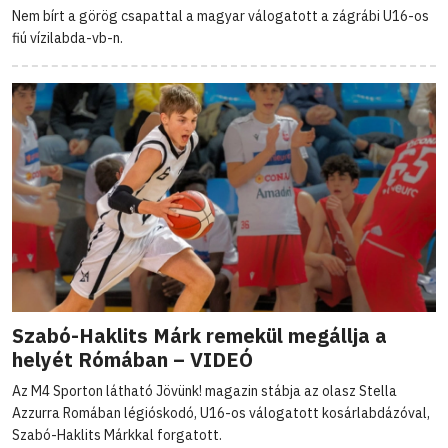
Nem bírt a görög csapattal a magyar válogatott a zágrábi U16-os
fiú vízilabda-vb-n.
Szabó-Haklits Márk remekül megállja a
helyét Rómában – VIDEÓ
Az M4 Sporton látható Jövünk! magazin stábja az olasz Stella
Azzurra Romában légióskodó, U16-os válogatott kosárlabdázóval,
Szabó-Haklits Márkkal forgatott.