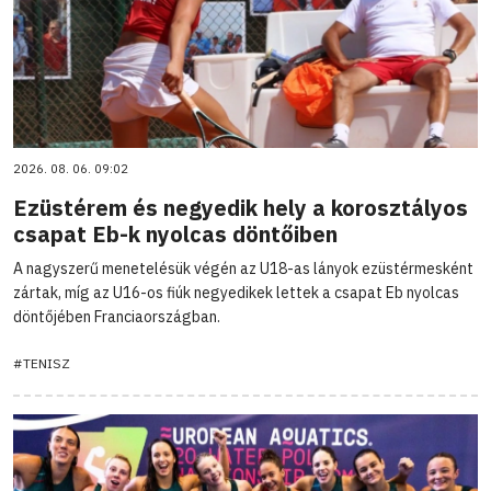
2026. 08. 06. 09:02
Ezüstérem és negyedik hely a korosztályos
csapat Eb-k nyolcas döntőiben
A nagyszerű menetelésük végén az U18-as lányok ezüstérmesként
zártak, míg az U16-os fiúk negyedikek lettek a csapat Eb nyolcas
döntőjében Franciaországban.
#TENISZ