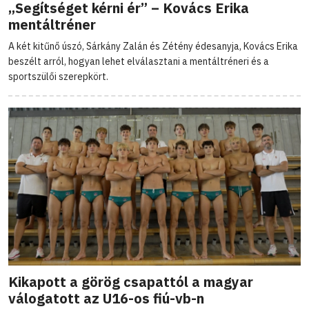
„Segítséget kérni ér” – Kovács Erika
mentáltréner
A két kitűnő úszó, Sárkány Zalán és Zétény édesanyja, Kovács Erika
beszélt arról, hogyan lehet elválasztani a mentáltréneri és a
sportszülői szerepkört.
Kikapott a görög csapattól a magyar
válogatott az U16-os fiú-vb-n