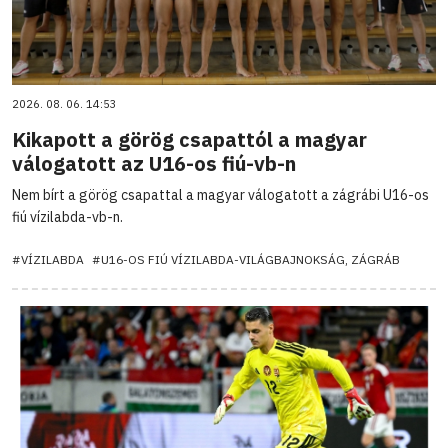
2026. 08. 06. 14:53
Kikapott a görög csapattól a magyar
válogatott az U16-os fiú-vb-n
Nem bírt a görög csapattal a magyar válogatott a zágrábi U16-os
fiú vízilabda-vb-n.
#VÍZILABDA
#U16-OS FIÚ VÍZILABDA-VILÁGBAJNOKSÁG, ZÁGRÁB