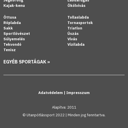
Jégkorong
Labdarúgás
Kajak-kenu
Ökölvívás
Öttusa
Tollaslabda
Röplabda
Tornasportok
Sakk
Triatlon
Sportlövészet
Úszás
Súlyemelés
Vívás
Tekvondó
Vízilabda
Tenisz
EGYÉB SPORTÁGAK »
Adatvédelem
|
Impresszum
Alapítva: 2011
© Utanpótlássport 2022 | Minden jog fenntartva.