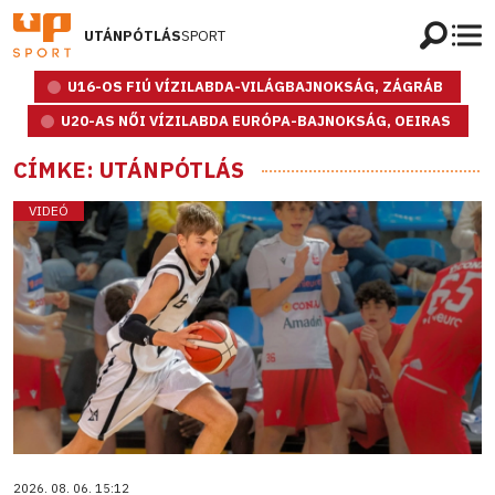
UTÁNPÓTLÁS
SPORT
U16-OS FIÚ VÍZILABDA-VILÁGBAJNOKSÁG, ZÁGRÁB
U20-AS NŐI VÍZILABDA EURÓPA-BAJNOKSÁG, OEIRAS
CÍMKE: UTÁNPÓTLÁS
VIDEÓ
2026. 08. 06. 15:12