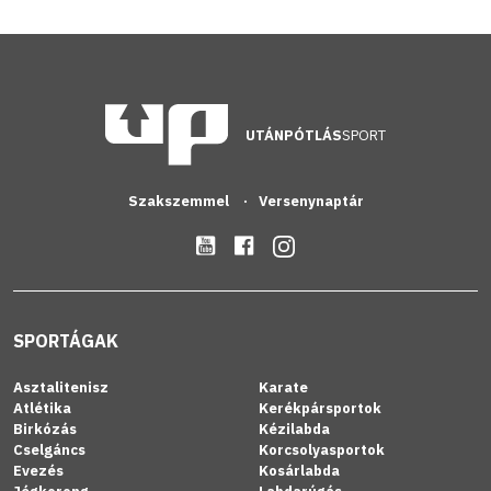
UTÁNPÓTLÁS
SPORT
Szakszemmel
Versenynaptár
SPORTÁGAK
Asztalitenisz
Karate
Atlétika
Kerékpársportok
Birkózás
Kézilabda
Cselgáncs
Korcsolyasportok
Evezés
Kosárlabda