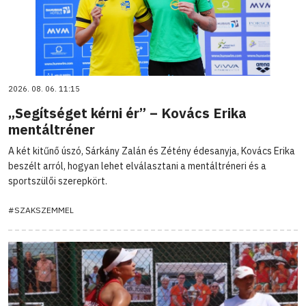
2026. 08. 06. 11:15
„Segítséget kérni ér” – Kovács Erika
mentáltréner
A két kitűnő úszó, Sárkány Zalán és Zétény édesanyja, Kovács Erika
beszélt arról, hogyan lehet elválasztani a mentáltréneri és a
sportszülői szerepkört.
#SZAKSZEMMEL