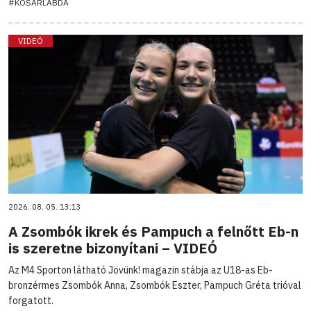
#KOSÁRLABDA
VIDEÓ
2026. 08. 05. 13:13
A Zsombók ikrek és Pampuch a felnőtt Eb-n
is szeretne bizonyítani – VIDEÓ
Az M4 Sporton látható Jövünk! magazin stábja az U18-as Eb-
bronzérmes Zsombók Anna, Zsombók Eszter, Pampuch Gréta trióval
forgatott.