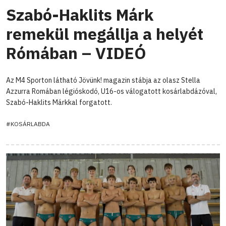
Szabó-Haklits Márk
remekül megállja a helyét
Rómában – VIDEÓ
Az M4 Sporton látható Jövünk! magazin stábja az olasz Stella
Azzurra Romában légióskodó, U16-os válogatott kosárlabdázóval,
Szabó-Haklits Márkkal forgatott.
#KOSÁRLABDA