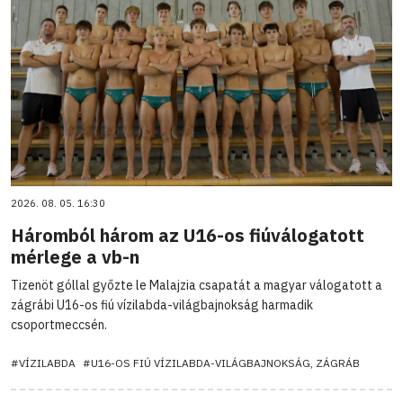
2026. 08. 05. 16:30
Háromból három az U16-os fiúválogatott
mérlege a vb-n
Tizenöt góllal győzte le Malajzia csapatát a magyar válogatott a
zágrábi U16-os fiú vízilabda-világbajnokság harmadik
csoportmeccsén.
#VÍZILABDA
#U16-OS FIÚ VÍZILABDA-VILÁGBAJNOKSÁG, ZÁGRÁB