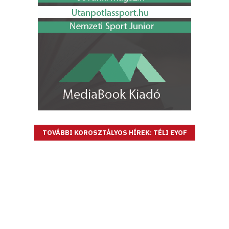
TOVÁBBI KOROSZTÁLYOS HÍREK: TÉLI EYOF