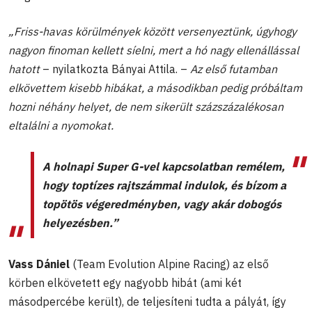
„Friss-havas körülmények között versenyeztünk, úgyhogy
nagyon finoman kellett síelni, mert a hó nagy ellenállással
hatott
– nyilatkozta Bányai Attila. –
Az első futamban
elkövettem kisebb hibákat, a másodikban pedig próbáltam
hozni néhány helyet, de nem sikerült százszázalékosan
eltalálni a nyomokat.
A holnapi Super G-vel kapcsolatban remélem,
hogy toptízes rajtszámmal indulok, és bízom a
topötös végeredményben, vagy akár dobogós
helyezésben.”
Vass Dániel
(Team Evolution Alpine Racing) az első
körben elkövetett egy nagyobb hibát (ami két
másodpercébe került), de teljesíteni tudta a pályát, így