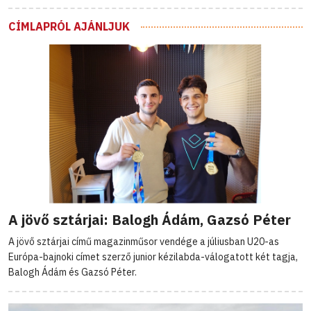
CÍMLAPRÓL AJÁNLJUK
A jövő sztárjai: Balogh Ádám, Gazsó Péter
A jövő sztárjai című magazinműsor vendége a júliusban U20-as
Európa-bajnoki címet szerző junior kézilabda-válogatott két tagja,
Balogh Ádám és Gazsó Péter.