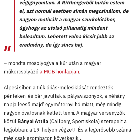
végignyomtam
.
A Rittbergerből bután estem
el, azt normál esetben simán megcsinálom, de
nagyon motivált a magyar szurkolótábor,
úgyhogy az utolsó pillanatig mindent
beleadtam. Lehetett volna kicsit jobb az
eredmény, de így sincs baj.
– mondta mosolyogva a kűr után a magyar
műkorcsolyázó
a MOB honlapján
.
Alpesi síben a fiúk óriás-műlesiklását rendezték
pénteken, és bár javultak a pályaviszonyok, a néhány
napja leeső majd’ egyméternyi hó miatt, még mindig
nagyon óvatosnak kellett lenni. A magyar versenyzők
közül
Bányai Attila
(Callberg Sportiskola) szerepelt a
legjobban: a 19. helyen végzett. És a legerősebb száma
még csak szombaton következik…