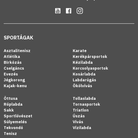
SPORTÁGAK
Asztalitenisz
Karate
Atlétika
Kerékpársportok
Birkózás
Kézilabda
Cselgáncs
Korcsolyasportok
Evezés
Kosárlabda
Jégkorong
Labdarúgás
Kajak-kenu
Ökölvívás
Öttusa
Tollaslabda
Röplabda
Tornasportok
Sakk
Triatlon
Sportlövészet
Úszás
Súlyemelés
Vívás
Tekvondó
Vízilabda
Tenisz