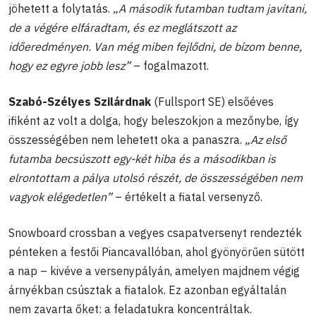
jöhetett a folytatás.
„A második futamban tudtam javítani,
de a végére elfáradtam, és ez meglátszott az
időeredményen. Van még miben fejlődni, de bízom benne,
hogy ez egyre jobb lesz”
– fogalmazott.
Szabó-Szélyes Szilárdnak
(Fullsport SE) elsőéves
ifiként az volt a dolga, hogy beleszokjon a mezőnybe, így
összességében nem lehetett oka a panaszra.
„Az első
futamba becsúszott egy-két hiba és a másodikban is
elrontottam a pálya utolsó részét, de összességében nem
vagyok elégedetlen”
– értékelt a fiatal versenyző.
Snowboard crossban a vegyes csapatversenyt rendezték
pénteken a festői Piancavallóban, ahol gyönyörűen sütött
a nap – kivéve a versenypályán, amelyen majdnem végig
árnyékban csúsztak a fiatalok. Ez azonban egyáltalán
nem zavarta őket: a feladatukra koncentráltak.