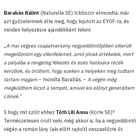
Barabás Bálint
(Naturelle SE) többször elmondta, már
azt győzelemnek élte meg, hogy kijutott az EYOF-ra, és
minden helyezésre ajándékként tekint.
„A mai vegyes csapatverseny negyeddöntőjében sikerült
megelőznöm egy ellenfelemet, amit jónak értékelek, mert
a pályába a rengeteg fékezés és esés hatására recék
kerültek, és örültem, hogy ezeken a helyeken meg tudtam
tartani magam
– mondta Barabás. –
A végén még
megküldtem kicsit a tempót, amivel kis előnyt generáltam
Lilinek.”
S hogy mit szólt ehhez
Tóth Lili Anna
(Körte SE)?
Természetesen örült neki, még akkor is, ha a negyeddöntő
végén a román lány (aki előtt rajtolt) visszaelőzte őt.