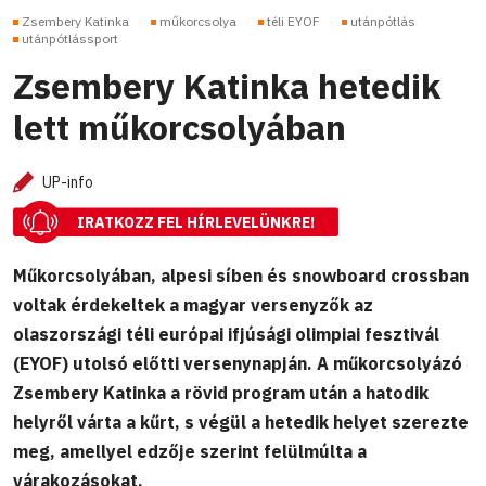
Zsembery Katinka
műkorcsolya
téli EYOF
utánpótlás
utánpótlássport
Zsembery Katinka hetedik
lett műkorcsolyában
UP-info
IRATKOZZ FEL HÍRLEVELÜNKRE!
Műkorcsolyában, alpesi síben és snowboard crossban
voltak érdekeltek a magyar versenyzők az
olaszországi téli európai ifjúsági olimpiai fesztivál
(EYOF) utolsó előtti versenynapján. A műkorcsolyázó
Zsembery Katinka a rövid program után a hatodik
helyről várta a kűrt, s végül a hetedik helyet szerezte
meg, amellyel edzője szerint felülmúlta a
várakozásokat.