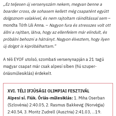
„Ez teljesen új versenyszám nekem, megvan benne a
boarder cross, de sohasem kellett még csapatént együtt
dolgoznom valakivel, és nem rajtoltam ráindítással sem
–
mondta Tóth Lili Anna. –
Nagyon fura és stresszes volt ott
állni a rajtban, látva, hogy az ellenfelem már elindult, és
próbálni behozni a hátrányt. Nagyon élveztem, hogy ilyen
új dolgot is kipróbálhattam.”
A téli EYOF utolsó, szombati versenynapján a 21 tagú
magyar csapat már csak alpesí síben (fiú szuper-
óriásműlesiklás) érdekelt.
XVI. TÉLI IFJÚSÁGI OLIMPIAI FESZTIVÁL
Alpesi sí. Fiúk. Óriás-műlesiklás:
1. Miha Oserban
(Szlovénia) 2:40.05, 2. Rasmus Bakkevig (Norvégia)
2:40.54, 3. Moritz Zudrell (Ausztria) 2:41.03, …19.