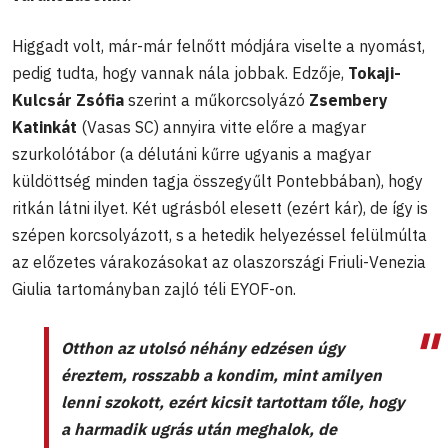
Higgadt volt, már-már felnőtt módjára viselte a nyomást,
pedig tudta, hogy vannak nála jobbak. Edzője,
Tokaji-
Kulcsár Zsófia
szerint a műkorcsolyázó
Zsembery
Katinkát
(Vasas SC) annyira vitte előre a magyar
szurkolótábor (a délutáni kűrre ugyanis a magyar
küldöttség minden tagja összegyűlt Pontebbában), hogy
ritkán látni ilyet. Két ugrásból elesett (ezért kár), de így is
szépen korcsolyázott, s a hetedik helyezéssel felülmúlta
az előzetes várakozásokat az olaszországi Friuli-Venezia
Giulia tartományban zajló téli EYOF-on.
Otthon az utolsó néhány edzésen úgy
éreztem, rosszabb a kondim, mint amilyen
lenni szokott, ezért kicsit tartottam tőle, hogy
a harmadik ugrás után meghalok, de