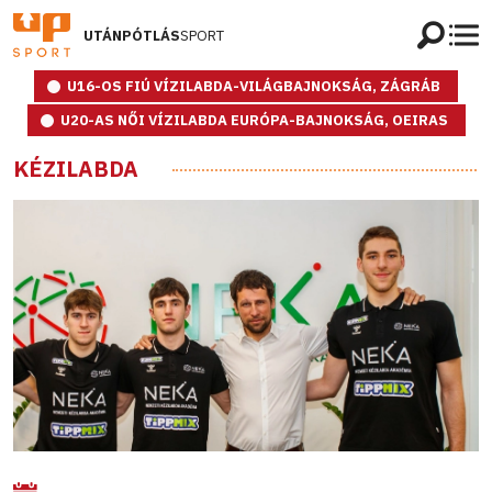
UTÁNPÓTLÁS
SPORT
U16-OS FIÚ VÍZILABDA-VILÁGBAJNOKSÁG, ZÁGRÁB
U20-AS NŐI VÍZILABDA EURÓPA-BAJNOKSÁG, OEIRAS
KÉZILABDA