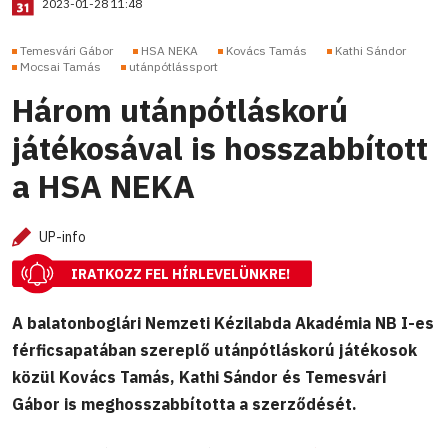
2023-01-28 11:48
Temesvári Gábor
HSA NEKA
Kovács Tamás
Kathi Sándor
Mocsai Tamás
utánpótlássport
Három utánpótláskorú
játékosával is hosszabbított
a HSA NEKA
UP-info
IRATKOZZ FEL HÍRLEVELÜNKRE!
A balatonboglári Nemzeti Kézilabda Akadémia NB I-es
férficsapatában szereplő utánpótláskorú játékosok
közül Kovács Tamás, Kathi Sándor és Temesvári
Gábor is meghosszabbította a szerződését.