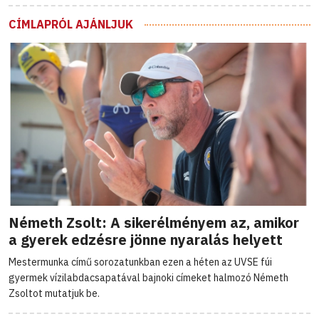
CÍMLAPRÓL AJÁNLJUK
Németh Zsolt: A sikerélményem az, amikor
a gyerek edzésre jönne nyaralás helyett
Mestermunka című sorozatunkban ezen a héten az UVSE fúi
gyermek vízilabdacsapatával bajnoki címeket halmozó Németh
Zsoltot mutatjuk be.