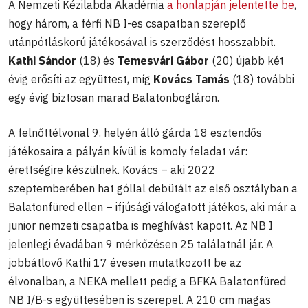
A Nemzeti Kézilabda Akadémia
a honlapján jelentette be
,
hogy három, a férfi NB I-es csapatban szereplő
utánpótláskorú játékosával is szerződést hosszabbít.
Kathi Sándor
(18) és
Temesvári Gábor
(20) újabb két
évig erősíti az együttest, míg
Kovács Tamás
(18) további
egy évig biztosan marad Balatonbogláron.
A felnőttélvonal 9. helyén álló gárda 18 esztendős
játékosaira a pályán kívül is komoly feladat vár:
érettségire készülnek. Kovács – aki 2022
szeptemberében hat góllal debütált az első osztályban a
Balatonfüred ellen – ifjúsági válogatott játékos, aki már a
junior nemzeti csapatba is meghívást kapott. Az NB I
jelenlegi évadában 9 mérkőzésen 25 találatnál jár. A
jobbátlövő Kathi 17 évesen mutatkozott be az
élvonalban, a NEKA mellett pedig a BFKA Balatonfüred
NB I/B-s együttesében is szerepel. A 210 cm magas