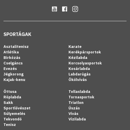
SPORTÁGAK
Asztalitenisz
Karate
Atlétika
Kerékpársportok
Birkózás
Kézilabda
Cselgáncs
Korcsolyasportok
Evezés
Kosárlabda
Jégkorong
Labdarúgás
Kajak-kenu
Ökölvívás
Öttusa
Tollaslabda
Röplabda
Tornasportok
Sakk
Triatlon
Sportlövészet
Úszás
Súlyemelés
Vívás
Tekvondó
Vízilabda
Tenisz