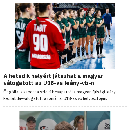
A hetedik helyért játszhat a magyar
válogatott az U18-as leány-vb-n
Öt góllal kikapott a szlovák csapattól a magyar ifjúsági leány
kézilabda-válogatott a romániai U18-as vb helyosztóján.