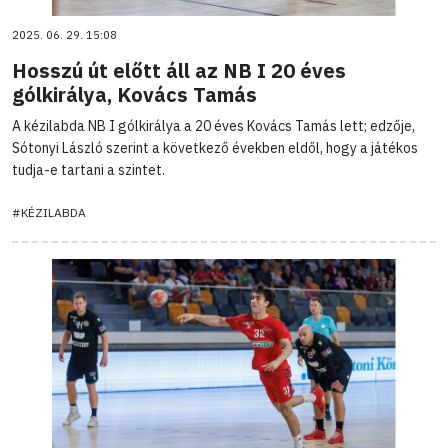
2025. 06. 29. 15:08
Hosszú út előtt áll az NB I 20 éves
gólkirálya, Kovács Tamás
A kézilabda NB I gólkirálya a 20 éves Kovács Tamás lett; edzője,
Sótonyi László szerint a következő években eldől, hogy a játékos
tudja-e tartani a szintet.
#KÉZILABDA