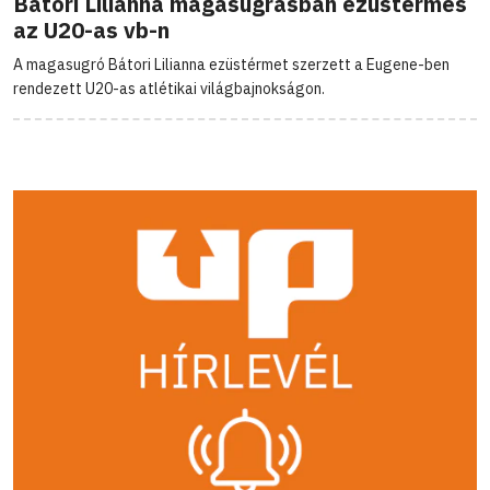
Bátori Lilianna magasugrásban ezüstérmes
az U20-as vb-n
A magasugró Bátori Lilianna ezüstérmet szerzett a Eugene-ben
rendezett U20-as atlétikai világbajnokságon.