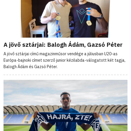
A jövő sztárjai: Balogh Ádám, Gazsó Péter
A jövő sztárjai című magazinműsor vendége a júliusban U20-as
Európa-bajnoki címet szerző junior kézilabda-válogatott két tagja,
Balogh Ádám és Gazsó Péter.