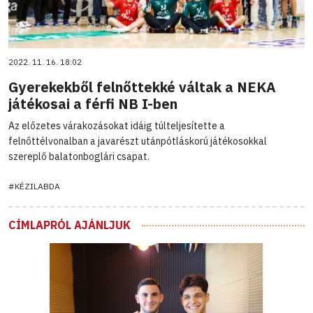
2022. 11. 16. 18:02
Gyerekekből felnőttekké váltak a NEKA
játékosai a férfi NB I-ben
Az előzetes várakozásokat idáig túlteljesítette a
felnőttélvonalban a javarészt utánpótláskorú játékosokkal
szereplő balatonboglári csapat.
#KÉZILABDA
CÍMLAPRÓL AJÁNLJUK