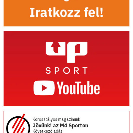
Korosztályos magazinunk
Jövünk! az M4 Sporton
Következő adás: