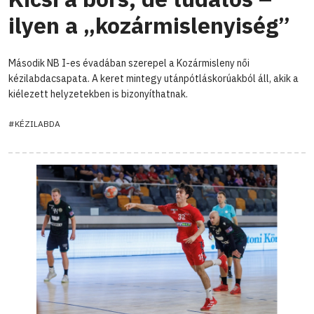
ilyen a „kozármislenyiség”
Második NB I-es évadában szerepel a Kozármisleny női
kézilabdacsapata. A keret mintegy utánpótláskorúakból áll, akik a
kiélezett helyzetekben is bizonyíthatnak.
#KÉZILABDA