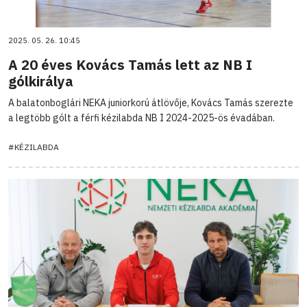
2025. 05. 26. 10:45
A 20 éves Kovács Tamás lett az NB I
gólkirálya
A balatonboglári NEKA juniorkorú átlövője, Kovács Tamás szerezte
a legtöbb gólt a férfi kézilabda NB I 2024-2025-ös évadában.
#KÉZILABDA