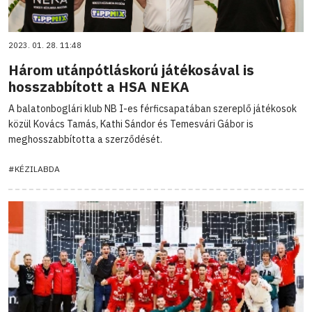
2023. 01. 28. 11:48
Három utánpótláskorú játékosával is
hosszabbított a HSA NEKA
A balatonboglári klub NB I-es férficsapatában szereplő játékosok
közül Kovács Tamás, Kathi Sándor és Temesvári Gábor is
meghosszabbította a szerződését.
#KÉZILABDA