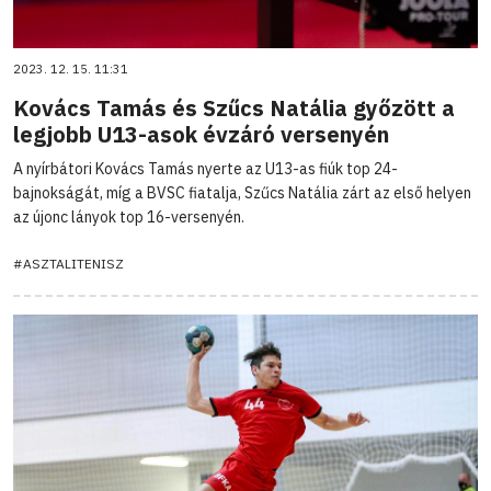
2023. 12. 15. 11:31
Kovács Tamás és Szűcs Natália győzött a
legjobb U13-asok évzáró versenyén
A nyírbátori Kovács Tamás nyerte az U13-as fiúk top 24-
bajnokságát, míg a BVSC fiatalja, Szűcs Natália zárt az első helyen
az újonc lányok top 16-versenyén.
#ASZTALITENISZ