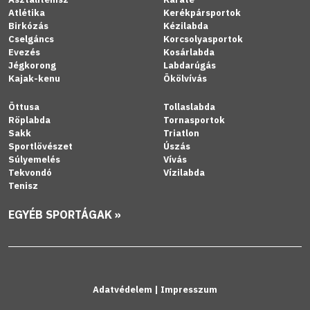
Atlétika
Kerékpársportok
Birkózás
Kézilabda
Cselgáncs
Korcsolyasportok
Evezés
Kosárlabda
Jégkorong
Labdarúgás
Kajak-kenu
Ökölvívás
Öttusa
Tollaslabda
Röplabda
Tornasportok
Sakk
Triatlon
Sportlövészet
Úszás
Súlyemelés
Vívás
Tekvondó
Vízilabda
Tenisz
EGYÉB SPORTÁGAK »
Adatvédelem
|
Impresszum