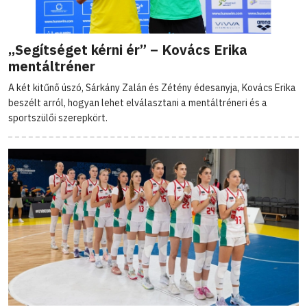
„Segítséget kérni ér” – Kovács Erika
mentáltréner
A két kitűnő úszó, Sárkány Zalán és Zétény édesanyja, Kovács Erika
beszélt arról, hogyan lehet elválasztani a mentáltréneri és a
sportszülői szerepkört.