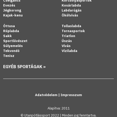
Cselgáncs
Korcsolyasportok
Evezés
Kosárlabda
Jégkorong
Labdarúgás
Kajak-kenu
Ökölvívás
Öttusa
Tollaslabda
Röplabda
Tornasportok
Sakk
Triatlon
Sportlövészet
Úszás
Súlyemelés
Vívás
Tekvondó
Vízilabda
Tenisz
EGYÉB SPORTÁGAK »
Adatvédelem
|
Impresszum
Alapítva: 2011
© Utanpótlássport 2022 | Minden jog fenntartva.