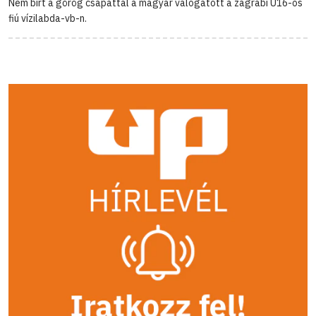
Nem bírt a görög csapattal a magyar válogatott a zágrábi U16-os
fiú vízilabda-vb-n.