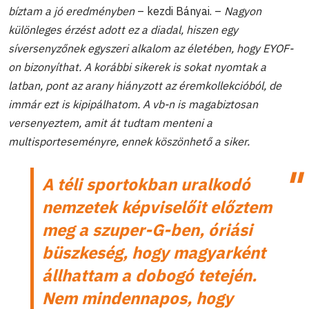
bíztam a jó eredményben
– kezdi Bányai. –
Nagyon
különleges érzést adott ez a diadal, hiszen egy
síversenyzőnek egyszeri alkalom az életében, hogy EYOF-
on bizonyíthat. A korábbi sikerek is sokat nyomtak a
latban, pont az arany hiányzott az éremkollekcióból, de
immár ezt is kipipálhatom. A vb-n is magabiztosan
versenyeztem, amit át tudtam menteni a
multisporteseményre, ennek köszönhető a siker.
A téli sportokban uralkodó
nemzetek képviselőit előztem
meg a szuper-G-ben, óriási
büszkeség, hogy magyarként
állhattam a dobogó tetején.
Nem mindennapos, hogy