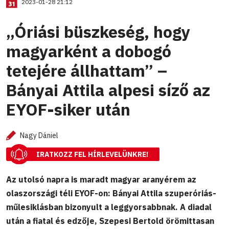
2023-01-28 21:12
„Óriási büszkeség, hogy
magyarként a dobogó
tetejére állhattam” –
Bányai Attila alpesi síző az
EYOF-siker után
Nagy Dániel
IRATKOZZ FEL HÍRLEVELÜNKRE!
Az utolsó napra is maradt magyar aranyérem az
olaszországi téli EYOF-on: Bányai Attila szuperóriás-
műlesiklásban bizonyult a leggyorsabbnak. A diadal
után a fiatal és edzője, Szepesi Bertold örömittasan