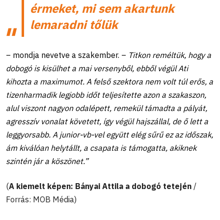
érmeket, mi sem akartunk
lemaradni tőlük
– mondja nevetve a szakember. –
Titkon reméltük, hogy a
dobogó is kisülhet a mai versenyből, ebből végül Ati
kihozta a maximumot. A felső szektora nem volt túl erős, a
tizenharmadik legjobb időt teljesítette azon a szakaszon,
alul viszont nagyon odalépett, remekül támadta a pályát,
agresszív vonalat követett, így végül hajszállal, de ő lett a
leggyorsabb. A junior-vb-vel együtt elég sűrű ez az időszak,
ám kiválóan helytállt, a csapata is támogatta, akiknek
szintén jár a köszönet.”
(
A kiemelt képen: Bányai Attila a dobogó tetején
/
Forrás: MOB Média)