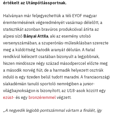
értékelt az Utánpótlássportnak.
Halványan már feljegyezhettük a téli EYOF magyar
éremtermésének végeredményét vasárnap délelőtt, a
statisztikát azonban bravúros produkcióval átírta az
alpesi síző
Bányai Attila
, aki az esemény utolsó
versenyszámában, a szuperóriás-műlesiklásban szerezte
meg a küldöttség hatodik aranyát délután. A fiatal
rendkívül kiélezett csatában bizonyult a legjobbnak,
hiszen mindössze négy század másodperccel előzte meg
a második norvég fiút, de a harmadik helyezett osztrák
induló is egy tizeden belül tudott maradni. A franciaországi
síakadémián tanuló sportoló nemrégiben a junior-
világbajnokságon is bizonyított, az U18-asok között egy
ezüst-
és egy
bronzéremmel
végzett.
„A negyedik legjobb pontszámmal vártam a finálét, így