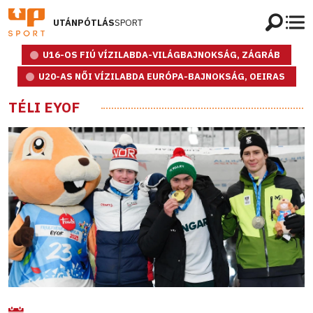
UTÁNPÓTLÁS
SPORT
U16-OS FIÚ VÍZILABDA-VILÁGBAJNOKSÁG, ZÁGRÁB
U20-AS NŐI VÍZILABDA EURÓPA-BAJNOKSÁG, OEIRAS
TÉLI EYOF