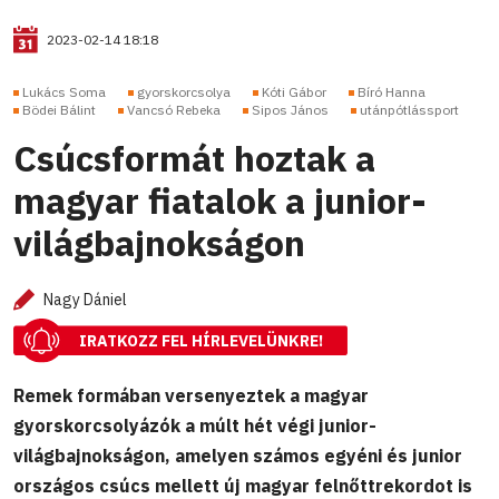
2023-02-14 18:18
Lukács Soma
gyorskorcsolya
Kóti Gábor
Bíró Hanna
Bödei Bálint
Vancsó Rebeka
Sipos János
utánpótlássport
Csúcsformát hoztak a
magyar fiatalok a junior-
világbajnokságon
Nagy Dániel
IRATKOZZ FEL HÍRLEVELÜNKRE!
Remek formában versenyeztek a magyar
gyorskorcsolyázók a múlt hét végi junior-
világbajnokságon, amelyen számos egyéni és junior
országos csúcs mellett új magyar felnőttrekordot is