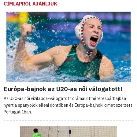
CÍMLAPRÓL AJÁNLJUK
Európa-bajnok az U20-as női válogatott!
Az U20-as női vízilabda-válogatott drámai ötméterespárbajban
nyert a spanyolok elleni döntőben és Európa-bajnoki címet szerzett
Portugáliában.