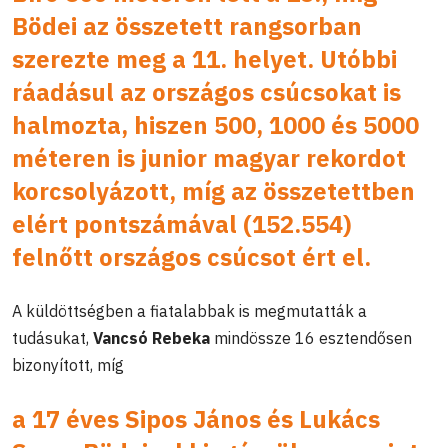
Bödei az összetett rangsorban
szerezte meg a 11. helyet. Utóbbi
ráadásul az országos csúcsokat is
halmozta, hiszen 500, 1000 és 5000
méteren is junior magyar rekordot
korcsolyázott, míg az összetettben
elért pontszámával (152.554)
felnőtt országos csúcsot ért el.
A küldöttségben a fiatalabbak is megmutatták a
tudásukat,
Vancsó Rebeka
mindössze 16 esztendősen
bizonyított, míg
a 17 éves
Sipos János
és
Lukács