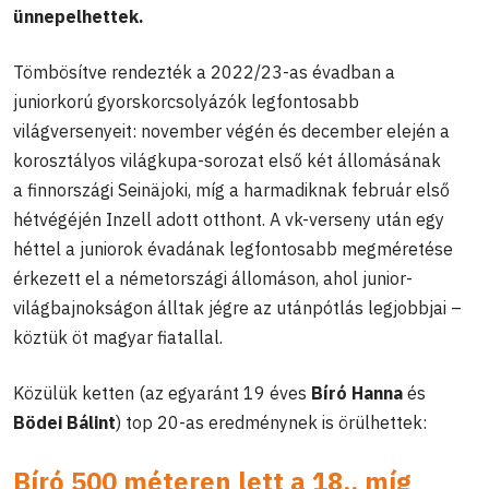
ünnepelhettek.
Tömbösítve rendezték a 2022/23-as évadban a
juniorkorú gyorskorcsolyázók legfontosabb
világversenyeit: november végén és december elején a
korosztályos világkupa-sorozat első két állomásának
a finnországi Seinäjoki, míg a harmadiknak február első
hétvégéjén Inzell adott otthont. A vk-verseny után egy
héttel a juniorok évadának legfontosabb megméretése
érkezett el a németországi állomáson, ahol junior-
világbajnokságon álltak jégre az utánpótlás legjobbjai –
köztük öt magyar fiatallal.
Közülük ketten (az egyaránt 19 éves
Bíró Hanna
és
Bödei Bálint
) top 20-as eredménynek is örülhettek:
Bíró 500 méteren lett a 18., míg