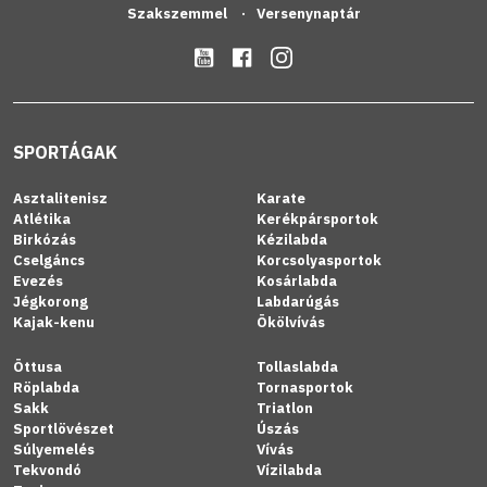
Szakszemmel
Versenynaptár
SPORTÁGAK
Asztalitenisz
Karate
Atlétika
Kerékpársportok
Birkózás
Kézilabda
Cselgáncs
Korcsolyasportok
Evezés
Kosárlabda
Jégkorong
Labdarúgás
Kajak-kenu
Ökölvívás
Öttusa
Tollaslabda
Röplabda
Tornasportok
Sakk
Triatlon
Sportlövészet
Úszás
Súlyemelés
Vívás
Tekvondó
Vízilabda