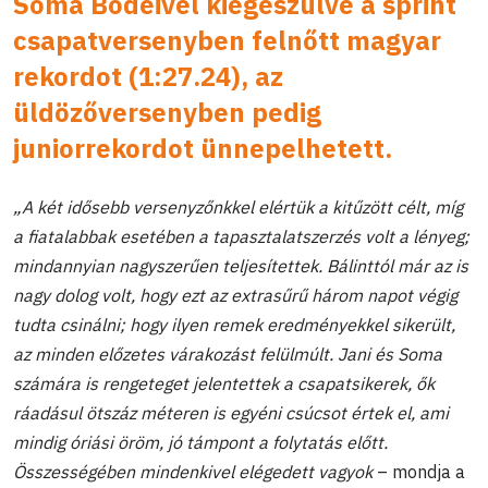
Soma
Bödeivel kiegészülve a sprint
csapatversenyben felnőtt magyar
rekordot (1:27.24), az
üldözőversenyben pedig
juniorrekordot ünnepelhetett.
„A két idősebb versenyzőnkkel elértük a kitűzött célt, míg
a fiatalabbak esetében a tapasztalatszerzés volt a lényeg;
mindannyian nagyszerűen teljesítettek. Bálinttól már az is
nagy dolog volt, hogy ezt az extrasűrű három napot végig
tudta csinálni; hogy ilyen remek eredményekkel sikerült,
az minden előzetes várakozást felülmúlt. Jani és Soma
számára is rengeteget jelentettek a csapatsikerek, ők
ráadásul ötszáz méteren is egyéni csúcsot értek el, ami
mindig óriási öröm, jó támpont a folytatás előtt.
Összességében mindenkivel elégedett vagyok
– mondja a