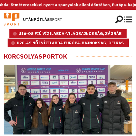
tméteresekkel nyert a spanyolok elleni döntőben, Európa-bajnok az U2
UTÁNPÓTLÁS
SPORT
U16-OS FIÚ VÍZILABDA-VILÁGBAJNOKSÁG, ZÁGRÁB
U20-AS NŐI VÍZILABDA EURÓPA-BAJNOKSÁG, OEIRAS
KORCSOLYASPORTOK