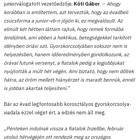
juniorválogatott vezetőedzője,
Kóti Gábor
. –
Ahogy
korábban is említettem, azt terveztük, hogy az évadbeli
csúcsforma a junior-vb-n jöjjön ki, ez megvalósult. Az
elmúlt két hétben láttam rajtuk, hogy remek formába
lendülnek, ami ebben a hektikus, betegségekkel tarkított
idényben óriási szó. Gyorskorcsolyában sokszor nem is
helyezésben, hanem időeredményben gondolkozunk, az
órával futunk versenyt, a fiatalok pedig a legjobbjukat
nyújtották a múlt hét végén. Ami biztató, hogy nem dőltek
hátra, az öröm mellett hiányérzet is maradt bennük, ennél
is jobban akartak teljesíteni.”
Bár az évad legfontosabb korosztályos gyorskorcsolya-
viadala ezzel véget ért, a edzés nem áll meg.
„Pénteken indulnak vissza a fiatalok Inzellbe, február
utolsó hétvégéjén ott rendezik meg az országos