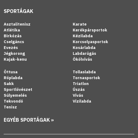
SPORTÁGAK
Asztalitenisz
Karate
Atlétika
Kerékpársportok
Birkózás
Kézilabda
Cselgáncs
Korcsolyasportok
Evezés
Kosárlabda
Jégkorong
Labdarúgás
Kajak-kenu
Ökölvívás
Öttusa
Tollaslabda
Röplabda
Tornasportok
Sakk
Triatlon
Sportlövészet
Úszás
Súlyemelés
Vívás
Tekvondó
Vízilabda
Tenisz
EGYÉB SPORTÁGAK »