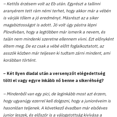
– Kettős érzésem volt az Eb után. Egyrészt a tallinni
aranyérem tett rám némi terhet, hogy akkor már a vébén
is várják tőlem a jó eredményt. Másrészt az a siker
magabiztosságot is adott. Jó volt úgy pástra lépni
Plovdivban, hogy a legtöbben már ismerik a nevem, és
talán nem mindenki szeretne ellennem vívni. Ezt előnyként
éltem meg. De ez csak a vébé előtt foglalkoztatott, az
asszók közben már teljesen ki tudtam zárni mindent, ami
korábban történt.
– Két ilyen diadal után a versenyzőt elégedettség
tölti el vagy egyre inkább nő benne a sikeréhség?
– Mindenből van egy pici, de leginkább most azt érzem,
hogy ugyanúgy ezerrel kell dolgozni, hogy a junioréveim is
hasonlóan teljenek. A következő évadban már elsőéves
junior leszek, és először is a válogatottság kivívása a