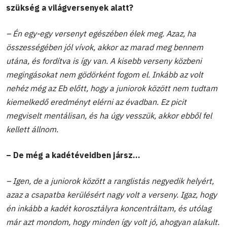
szükség a világversenyek alatt?
– Én egy-egy versenyt egészében élek meg. Azaz, ha
összességében jól vívok, akkor az marad meg bennem
utána, és fordítva is így van. A kisebb verseny közbeni
megingásokat nem gödörként fogom el. Inkább az volt
nehéz még az Eb előtt, hogy a juniorok között nem tudtam
kiemelkedő eredményt elérni az évadban. Ez picit
megviselt mentálisan, és ha úgy vesszük, akkor ebből fel
kellett állnom.
– De még a kadétéveidben jársz...
– Igen, de a juniorok között a ranglistás negyedik helyért,
azaz a csapatba kerülésért nagy volt a verseny. Igaz, hogy
én inkább a kadét korosztályra koncentráltam, és utólag
már azt mondom, hogy minden így volt jó, ahogyan alakult.