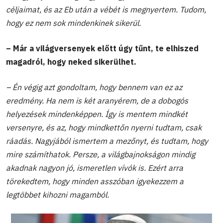
céljaimat, és az Eb után a vébét is megnyertem. Tudom,
hogy ez nem sok mindenkinek sikerül.
– Már a világversenyek előtt úgy tűnt, te elhiszed
magadról, hogy neked sikerülhet.
– Én végig azt gondoltam, hogy bennem van ez az
eredmény. Ha nem is két aranyérem, de a dobogós
helyezések mindenképpen. Így is mentem mindkét
versenyre, és az, hogy mindkettőn nyerni tudtam, csak
ráadás. Nagyjából ismertem a mezőnyt, és tudtam, hogy
mire számíthatok. Persze, a világbajnokságon mindig
akadnak nagyon jó, ismeretlen vívók is. Ezért arra
törekedtem, hogy minden asszóban igyekezzem a
legtöbbet kihozni magamból.