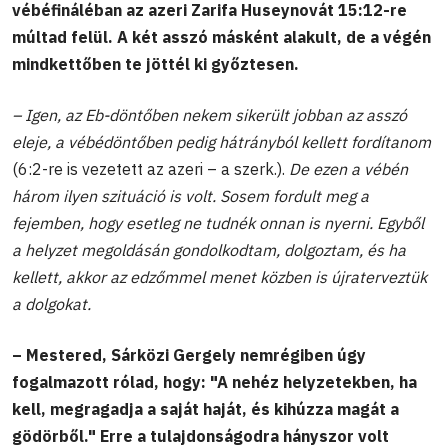
vébéfináléban az azeri Zarifa Huseynovát 15:12-re
múltad felül. A két asszó másként alakult, de a végén
mindkettőben te jöttél ki győztesen.
– Igen, az Eb-döntőben nekem sikerült jobban az asszó
eleje, a vébédöntőben pedig hátrányból kellett fordítanom
(6:2-re is vezetett az azeri – a szerk.).
De ezen a vébén
három ilyen szituáció is volt. Sosem fordult meg a
fejemben, hogy esetleg ne tudnék onnan is nyerni. Egyből
a helyzet megoldásán gondolkodtam, dolgoztam, és ha
kellett, akkor az edzőmmel menet közben is újraterveztük
a dolgokat.
– Mestered, Sárközi Gergely nemrégiben úgy
fogalmazott rólad, hogy: "A nehéz helyzetekben, ha
kell, megragadja a saját haját, és kihúzza magát a
gödörből." Erre a tulajdonságodra hányszor volt