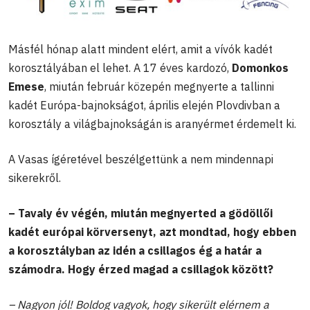
Másfél hónap alatt mindent elért, amit a vívók kadét
korosztályában el lehet. A 17 éves kardozó,
Domonkos
Emese
, miután február közepén megnyerte a tallinni
kadét Európa-bajnokságot, április elején Plovdivban a
korosztály a világbajnokságán is aranyérmet érdemelt ki.
A Vasas ígéretével beszélgettünk a nem mindennapi
sikerekről.
– Tavaly év végén, miután megnyerted a gödöllői
kadét európai körversenyt, azt mondtad, hogy ebben
a korosztályban az idén a csillagos ég a határ a
számodra. Hogy érzed magad a csillagok között?
– Nagyon jól! Boldog vagyok, hogy sikerült elérnem a