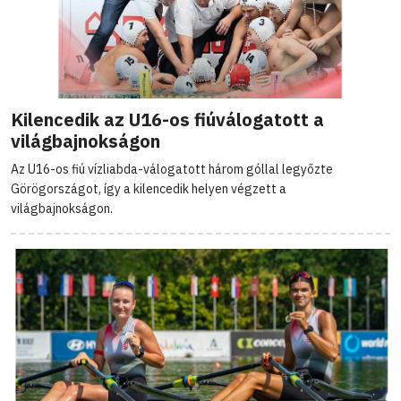
Kilencedik az U16-os fiúválogatott a
világbajnokságon
Az U16-os fiú vízliabda-válogatott három góllal legyőzte
Görögországot, így a kilencedik helyen végzett a
világbajnokságon.