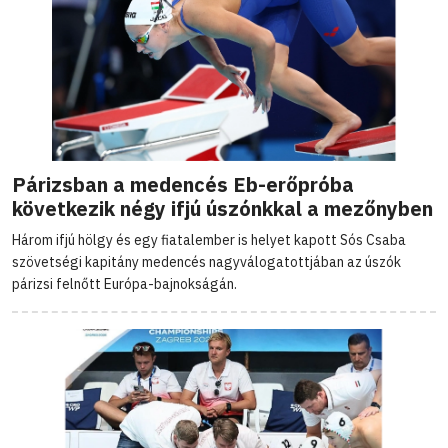
Párizsban a medencés Eb-erőpróba
következik négy ifjú úszónkkal a mezőnyben
Három ifjú hölgy és egy fiatalember is helyet kapott Sós Csaba
szövetségi kapitány medencés nagyválogatottjában az úszók
párizsi felnőtt Európa-bajnokságán.