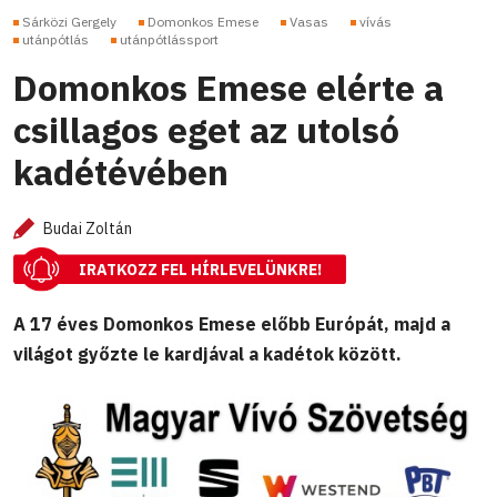
Sárközi Gergely
Domonkos Emese
Vasas
vívás
utánpótlás
utánpótlássport
Domonkos Emese elérte a
csillagos eget az utolsó
kadétévében
Budai Zoltán
IRATKOZZ FEL HÍRLEVELÜNKRE!
A 17 éves Domonkos Emese előbb Európát, majd a
világot győzte le kardjával a kadétok között.