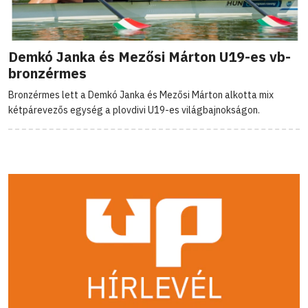
Demkó Janka és Mezősi Márton U19-es vb-
bronzérmes
Bronzérmes lett a Demkó Janka és Mezősi Márton alkotta mix
kétpárevezős egység a plovdivi U19-es világbajnokságon.