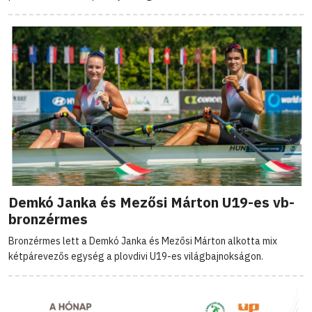
Demkó Janka és Mezősi Márton U19-es vb-
bronzérmes
Bronzérmes lett a Demkó Janka és Mezősi Márton alkotta mix
kétpárevezős egység a plovdivi U19-es világbajnokságon.