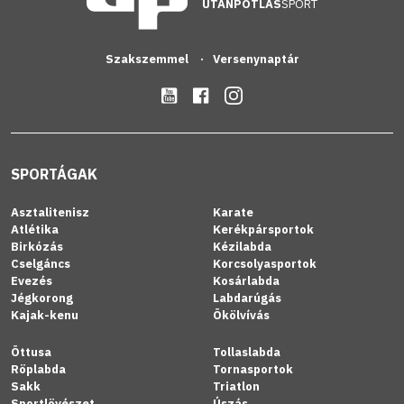
UTÁNPÓTLÁS
SPORT
Szakszemmel
Versenynaptár
SPORTÁGAK
Asztalitenisz
Karate
Atlétika
Kerékpársportok
Birkózás
Kézilabda
Cselgáncs
Korcsolyasportok
Evezés
Kosárlabda
Jégkorong
Labdarúgás
Kajak-kenu
Ökölvívás
Öttusa
Tollaslabda
Röplabda
Tornasportok
Sakk
Triatlon
Sportlövészet
Úszás