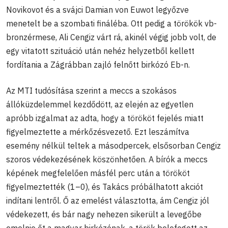
Novikovot és a svájci Damian von Euwot legyőzve
menetelt be a szombati fináléba. Ott pedig a törökök vb-
bronzérmese, Ali Cengiz várt rá, akinél végig jobb volt, de
egy vitatott szituáció után nehéz helyzetből kellett
fordítania a Zágrábban zajló felnőtt birkózó Eb-n.
Az MTI tudósítása szerint a meccs a szokásos
állóküzdelemmel kezdődött, az elején az egyetlen
apróbb izgalmat az adta, hogy a törököt fejelés miatt
figyelmeztette a mérkőzésvezető. Ezt leszámítva
esemény nélkül teltek a másodpercek, elsősorban Cengiz
szoros védekezésének köszönhetően. A bírók a meccs
képének megfelelően másfél perc után a törököt
figyelmeztették (1–0), és Takács próbálhatott akciót
indítani lentről. Ő az emelést választotta, ám Cengiz jól
védekezett, és bár nagy nehezen sikerült a levegőbe
emelnie őt a magyar birkózónak, a török belefogott az