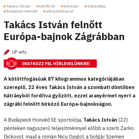
Takács István
felnőtt Eb
birkózás
utánpótlás
Budapesti Honvéd
utánpótlássport
Takács István felnőtt
Európa-bajnok Zágrábban
UP-info
IRATKOZZ FEL HÍRLEVELÜNKRE!
A kötöttfogásúak 87 kilogrammos kategóriájában
szereplő, 22 éves Takács István a szombati döntőben
hátrányból fordítva győzött, ezzel aranyérmet nyert a
zágrábi felnőtt birkózó Európa-bajnokságon.
A Budapesti Honvéd SE sportolója,
Takács István
(22)
pénteken nagyszerű teljesítménnyel előbb a szerb Zarko
Dickovot, majd a román Nicu Ojogot, a bolgár Szemen