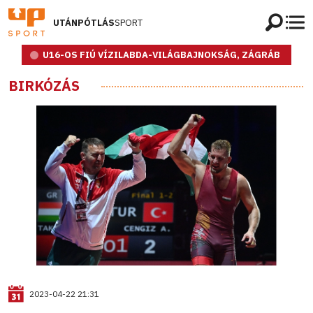
UTÁNPÓTLÁS
SPORT
U16-OS FIÚ VÍZILABDA-VILÁGBAJNOKSÁG, ZÁGRÁB
BIRKÓZÁS
2023-04-22 21:31