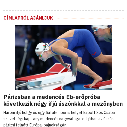
CÍMLAPRÓL AJÁNLJUK
Párizsban a medencés Eb-erőpróba
következik négy ifjú úszónkkal a mezőnyben
Három ifjú hölgy és egy fiatalember is helyet kapott Sós Csaba
szövetségi kapitány medencés nagyválogatottjában az úszók
párizsi felnőtt Európa-bajnokságán.