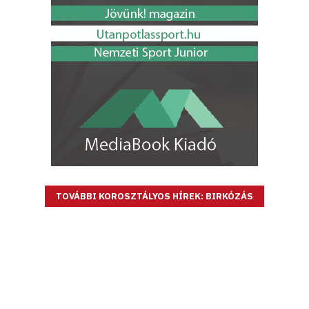
TOVÁBBI KOROSZTÁLYOS HÍREK: BIRKÓZÁS