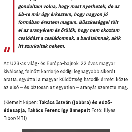
gondoltam volna, hogy most nyerhetek, de az
Eb-re már úgy érkeztem, hogy nagyon jó
formában éreztem magam. Büszkeséggel tölt
el az aranyérem és örülök, hogy nem okoztam
csalódást a családomnak, a barátaimnak, akik
itt szurkoltak nekem.
Az U23-as világ- és Európa-bajnok, 22 éves magyar
kiválóság felnőtt karrierje eddigi legnagyobb sikerét
aratta, egyúttal a magyar küldöttség hatodik érmét, közte
az első – és biztosan az egyetlen – aranyát szerezte meg.
(Kiemelt képen:
Takács István (jobbra) és edző-
édesapja, Takács Ferenc így ünnepelt
Fotó: Illyés
Tibor/MTI)