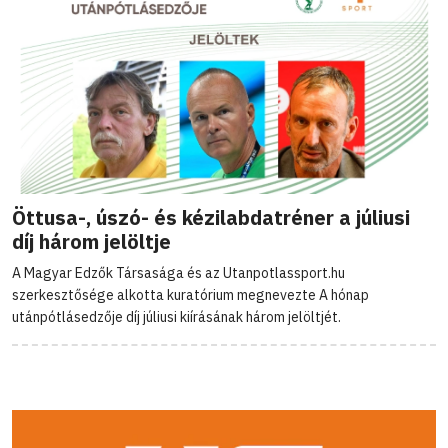
Öttusa-, úszó- és kézilabdatréner a júliusi
díj három jelöltje
A Magyar Edzők Társasága és az Utanpotlassport.hu
szerkesztősége alkotta kuratórium megnevezte A hónap
utánpótlásedzője díj júliusi kiírásának három jelöltjét.