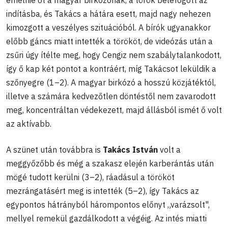
indításba, és Takács a hátára esett, majd nagy nehezen
kimozgott a veszélyes szituációból. A bírók ugyanakkor
előbb gáncs miatt intették a törököt, de videózás után a
zsűri úgy ítélte meg, hogy Cengiz nem szabálytalankodott,
így ő kap két pontot a kontráért, míg Takácsot leküldik a
szőnyegre (1–2). A magyar birkózó a hosszú közjátéktól,
illetve a számára kedvezőtlen döntéstől nem zavarodott
meg, koncentráltan védekezett, majd állásból ismét ő volt
az aktívabb.
A szünet után továbbra is
Takács István
volt a
meggyőzőbb és még a szakasz elején karberántás után
mögé tudott kerülni (3–2), ráadásul a törököt
mezrángatásért meg is intették (5–2), így Takács az
egypontos hátrányból hárompontos előnyt „varázsolt",
mellyel remekül gazdálkodott a végéig. Az intés miatti