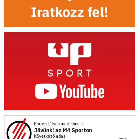
Korosztályos magazinunk
Jövünk! az M4 Sporton
Következő adás: