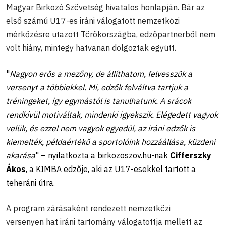
Magyar Birkozó Szövetség hivatalos honlapján. Bár az
első számú U17-es iráni válogatott nemzetközi
mérkőzésre utazott Törökországba, edzőpartnerből nem
volt hiány, mintegy hatvanan dolgoztak együtt.
"
Nagyon erős a mezőny, de állíthatom, felvesszük a
versenyt a többiekkel. Mi, edzők felváltva tartjuk a
tréningeket, így egymástól is tanulhatunk. A srácok
rendkívül motiváltak, mindenki igyekszik. Elégedett vagyok
velük, és ezzel nem vagyok egyedül, az iráni edzők is
kiemelték, példaértékű a sportolóink hozzáállása, küzdeni
akarása
" – nyilatkozta a birkozoszov.hu-nak
Cifferszky
Ákos
, a KIMBA edzője, aki az U17-esekkel tartott a
teheráni útra.
A program zárásaként rendezett nemzetközi
versenyen hat iráni tartomány válogatottja mellett az