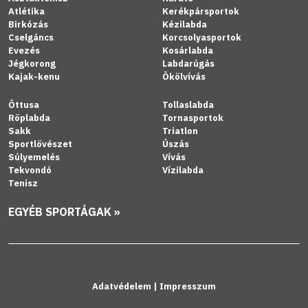
Atlétika
Kerékpársportok
Birkózás
Kézilabda
Cselgáncs
Korcsolyasportok
Evezés
Kosárlabda
Jégkorong
Labdarúgás
Kajak-kenu
Ökölvívás
Öttusa
Tollaslabda
Röplabda
Tornasportok
Sakk
Triatlon
Sportlövészet
Úszás
Súlyemelés
Vívás
Tekvondó
Vízilabda
Tenisz
EGYÉB SPORTÁGAK »
Adatvédelem
|
Impresszum