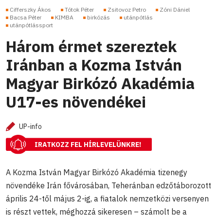
Cifferszky Ákos
Tótok Péter
Zsitovoz Petro
Zóni Dániel
Bacsa Péter
KIMBA
birkózás
utánpótlás
utánpótlássport
Három érmet szereztek
Iránban a Kozma István
Magyar Birkózó Akadémia
U17-es növendékei
UP-info
IRATKOZZ FEL HÍRLEVELÜNKRE!
A Kozma István Magyar Birkózó Akadémia tizenegy
növendéke Irán fővárosában, Teheránban edzőtáborozott
április 24-től május 2-ig, a fiatalok nemzetközi versenyen
is részt vettek, méghozzá sikeresen – számolt be a