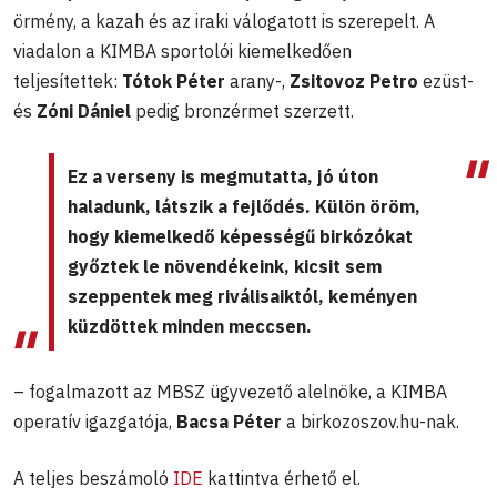
örmény, a kazah és az iraki válogatott is szerepelt. A
viadalon a KIMBA sportolói kiemelkedően
teljesítettek:
Tótok Péter
arany-,
Zsitovoz Petro
ezüst-
és
Zóni Dániel
pedig bronzérmet szerzett.
Ez a verseny is megmutatta, jó úton
haladunk, látszik a fejlődés. Külön öröm,
hogy kiemelkedő képességű birkózókat
győztek le növendékeink, kicsit sem
szeppentek meg riválisaiktól, keményen
küzdöttek minden meccsen.
– fogalmazott az MBSZ ügyvezető alelnöke, a KIMBA
operatív igazgatója,
Bacsa Péter
a birkozoszov.hu-nak.
A teljes beszámoló
IDE
kattintva érhető el.