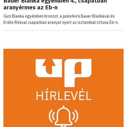
Bauer Blanka egyéniben 4., csapatban
aranyérmes az Eb-n
Guzi Blanka egyéniben bronzot, a juniorkorú Bauer Blankával és
Erdős Ritával csapatban aranyat nyert az isztambuli öttusa Eb-n.