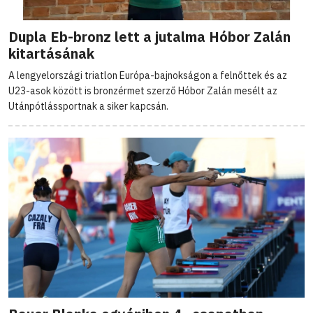
Dupla Eb-bronz lett a jutalma Hóbor Zalán
kitartásának
A lengyelországi triatlon Európa-bajnokságon a felnőttek és az
U23-asok között is bronzérmet szerző Hóbor Zalán mesélt az
Utánpótlássportnak a siker kapcsán.