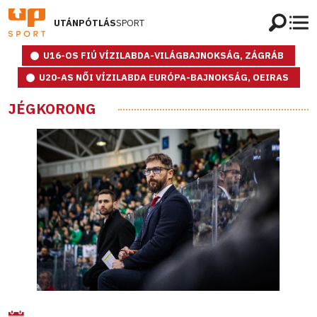
UTÁNPÓTLÁS
SPORT
U16-OS FIÚ VÍZILABDA-VILÁGBAJNOKSÁG, ZÁGRÁB
U20-AS NŐI VÍZILABDA EURÓPA-BAJNOKSÁG, OEIRAS
JÉGKORONG