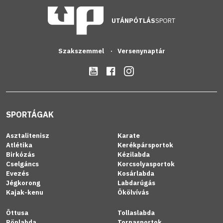
UTÁNPÓTLÁS
SPORT
Szakszemmel
Versenynaptár
SPORTÁGAK
Asztalitenisz
Karate
Atlétika
Kerékpársportok
Birkózás
Kézilabda
Cselgáncs
Korcsolyasportok
Evezés
Kosárlabda
Jégkorong
Labdarúgás
Kajak-kenu
Ökölvívás
Öttusa
Tollaslabda
Röplabda
Tornasportok