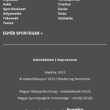
Sakk
Triatlon
Sportlövészet
Úszás
Súlyemelés
Vívás
Tekvondó
Vízilabda
Tenisz
EGYÉB SPORTÁGAK »
Adatvédelem
|
Impresszum
Alapítva: 2011
© Utanpótlássport 2022 | Minden jog fenntartva.
Magyar Olimpiai Bizottság – médiaoklevél (2015)
Magyar Sportújságírók Szövetsége – nívódíj (2018)