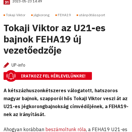
2023-05-23 14:49
Tokaji Viktor
jégkorong
FEHA19
utánpótlássport
Tokaji Viktor az U21-es
bajnok FEHA19 új
vezetőedzője
UP-info
IRATKOZZ FEL HÍRLEVELÜNKRE!
A kétszázhuszonkétszeres válogatott, hatszoros
magyar bajnok, szapporói hős Tokaji Viktor veszi át az
U21-es jégkorongbajnokság címvédőjének, a FEHA19-
nek az irányítását.
Ahogyan korábban
beszámoltunk róla
, a FEHA19 U21-es