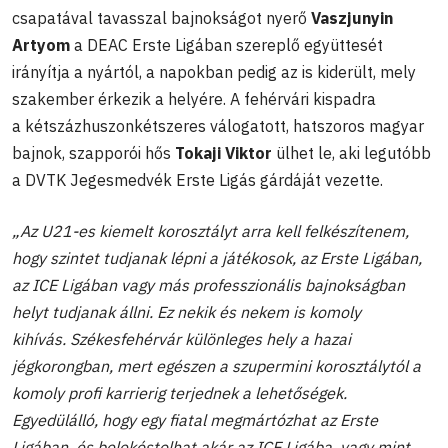
csapatával tavasszal bajnokságot nyerő
Vaszjunyin
Artyom
a DEAC Erste Ligában szereplő együttesét
irányítja a nyártól, a napokban pedig az is kiderült, mely
szakember érkezik a helyére. A fehérvári kispadra
a kétszázhuszonkétszeres válogatott, hatszoros magyar
bajnok, szapporói hős
Tokaji Viktor
ülhet le, aki legutóbb
a DVTK Jegesmedvék Erste Ligás gárdáját vezette.
„Az U21-es kiemelt korosztályt arra kell felkészítenem,
hogy szintet tudjanak lépni a játékosok, az Erste Ligában,
az ICE Ligában vagy más professzionális bajnokságban
helyt tudjanak állni. Ez nekik és nekem is komoly
kihívás. Székesfehérvár különleges hely a hazai
jégkorongban, mert egészen a szupermini korosztálytól a
komoly profi karrierig terjednek a lehetőségek.
Egyedülálló, hogy egy fiatal megmártózhat az Erste
Ligában, és belekóstolhat akár az ICE Ligába, vagy mint