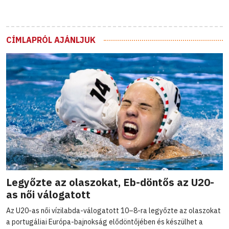
CÍMLAPRÓL AJÁNLJUK
Legyőzte az olaszokat, Eb-döntős az U20-
as női válogatott
Az U20-as női vízilabda-válogatott 10–8-ra legyőzte az olaszokat
a portugáliai Európa-bajnokság elődöntőjében és készülhet a