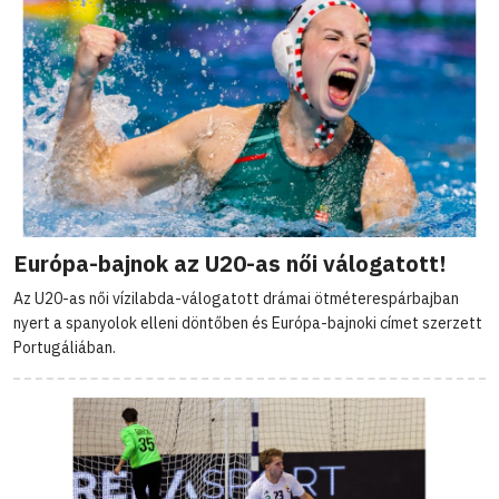
Európa-bajnok az U20-as női válogatott!
Az U20-as női vízilabda-válogatott drámai ötméterespárbajban
nyert a spanyolok elleni döntőben és Európa-bajnoki címet szerzett
Portugáliában.