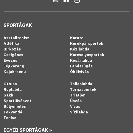
SPORTÁGAK
Asztalitenisz
Karate
Atlétika
Kerékpársportok
Birkózás
Kézilabda
Cselgáncs
Korcsolyasportok
Evezés
Kosárlabda
Jégkorong
Labdarúgás
Kajak-kenu
Ökölvívás
Öttusa
Tollaslabda
Röplabda
Tornasportok
Sakk
Triatlon
Sportlövészet
Úszás
Súlyemelés
Vívás
Tekvondó
Vízilabda
Tenisz
EGYÉB SPORTÁGAK »