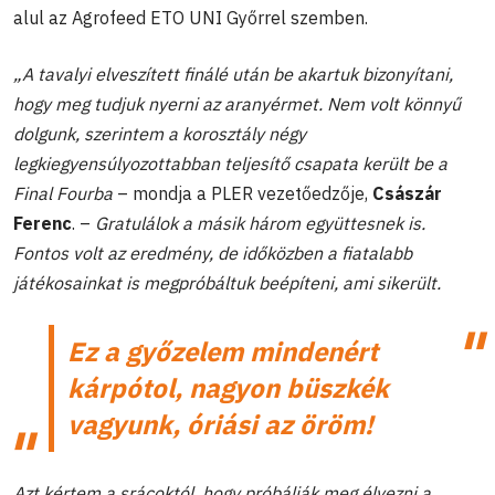
alul az Agrofeed ETO UNI Győrrel szemben.
„A tavalyi elveszített finálé után be akartuk bizonyítani,
hogy meg tudjuk nyerni az aranyérmet. Nem volt könnyű
dolgunk, szerintem a korosztály négy
legkiegyensúlyozottabban teljesítő csapata került be a
Final Fourba
– mondja a PLER vezetőedzője,
Császár
Ferenc
. –
Gratulálok a másik három együttesnek is.
Fontos volt az eredmény, de időközben a fiatalabb
játékosainkat is megpróbáltuk beépíteni, ami sikerült.
Ez a győzelem mindenért
kárpótol, nagyon büszkék
vagyunk, óriási az öröm!
Azt kértem a srácoktól, hogy próbálják meg élvezni a