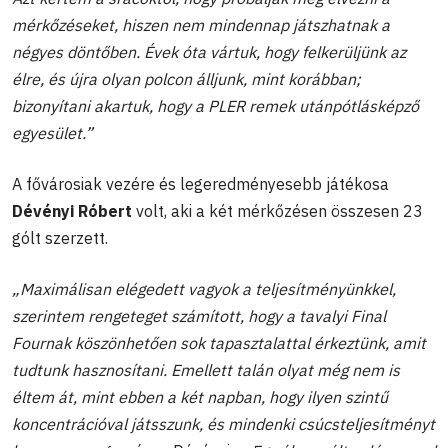
mérkőzéseket, hiszen nem mindennap játszhatnak a
négyes döntőben. Évek óta vártuk, hogy felkerüljünk az
élre, és újra olyan polcon álljunk, mint korábban;
bizonyítani akartuk, hogy a PLER remek utánpótlásképző
egyesület.”
A fővárosiak vezére és legeredményesebb játékosa
Dévényi Róbert
volt, aki a két mérkőzésen összesen 23
gólt szerzett.
„Maximálisan elégedett vagyok a teljesítményünkkel,
szerintem rengeteget számított, hogy a tavalyi Final
Fournak köszönhetően sok tapasztalattal érkeztünk, amit
tudtunk hasznosítani. Emellett talán olyat még nem is
éltem át, mint ebben a két napban, hogy ilyen szintű
koncentrációval játsszunk, és mindenki csúcsteljesítményt