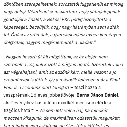
döntőben szerepelhetnek; sorozattól függetlenül ez mindig
nagy dolog. Véletlenül sem akartam, hogy sétagaloppnak
gondolják a finálét, a Békési FKC pedig bizonyította a
képességét, becsüljük, hogy nagy hátrányban sem adták
fel. Óriási az örömünk, a gyerekek egész évben keményen
dolgoztak, nagyon megérdemelték a diadalt.”
„Nagyon hosszú út áll mögöttünk, az év elején nem
szerepelt a céljaink között a négyes döntő. Szerettük volna
azt végrehajtani, amit az edzőnk kért, mellé viszont a jó
eredmények is jöttek, így a második félévben már a Final
Four is a szemünk előtt lebegett
– teszi hozzá a
veszprémiek 16 éves jobbátlövője,
Barna János Dániel
,
aki Dévényihez hasonlóan mindkét meccsen elérte a
tízgólos határt. –
Az sem lett volna baj, ha mindkét
meccsen kikapunk, de maximálisan odatettük magunkat;
bár mindannyian izgultunk, de élveztük a játékot, és