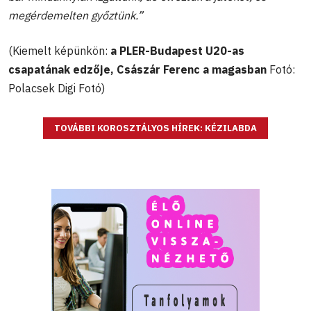
megérdemelten győztünk.”
(Kiemelt képünkön:
a PLER-Budapest U20-as
csapatának edzője, Császár Ferenc a magasban
Fotó:
Polacsek Digi Fotó)
TOVÁBBI KOROSZTÁLYOS HÍREK: KÉZILABDA