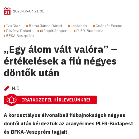
2023-06-04 21:01
Ivo Diaz
Barna János Dániel
kezilabda
Császár Ferenc
Dévényi Róbert
utánpótlássport
PLER-Budapest
BFKA-Veszprém
„Egy álom vált valóra” –
értékelések a fiú négyes
döntők után
N. D.
IRATKOZZ FEL HÍRLEVELÜNKRE!
A korosztályos élvonalbeli fiúbajnokságok négyes
döntői után kérdeztük az aranyérmes PLER-Budapest
és BFKA-Veszprém tagjait.