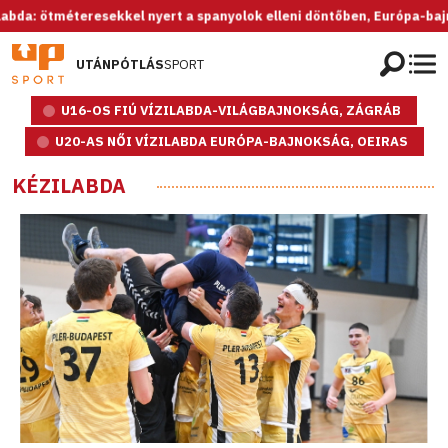
éteresekkel nyert a spanyolok elleni döntőben, Európa-bajnok az U20
UTÁNPÓTLÁS
SPORT
U16-OS FIÚ VÍZILABDA-VILÁGBAJNOKSÁG, ZÁGRÁB
U20-AS NŐI VÍZILABDA EURÓPA-BAJNOKSÁG, OEIRAS
KÉZILABDA