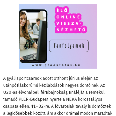
A gyáli sportcsarnok adott otthont június elején az
utánpótláskorú fiú kézilabdázók négyes döntőinek. Az
U20-as élvonalbeli férfibajnokság fináléját a remekül
támadó PLER-Budapest nyerte a NEKA korosztályos
csapata ellen, 41–32-re. A fővárosiak tavaly is döntőztek
a legidősebbek között, ám akkor drámai módon maradtak