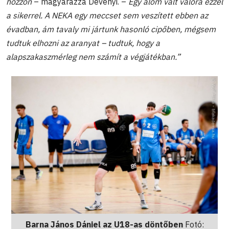
hozzon
– magyarázza Dévényi. –
Egy álom vált valóra ezzel
a sikerrel. A NEKA egy meccset sem veszített ebben az
évadban, ám tavaly mi jártunk hasonló cipőben, mégsem
tudtuk elhozni az aranyat – tudtuk, hogy a
alapszakaszmérleg nem számít a végjátékban.”
Barna János Dániel az U18-as döntőben
Fotó: