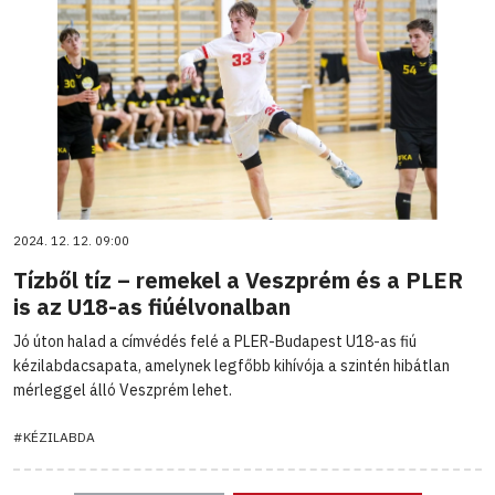
2024. 12. 12. 09:00
Tízből tíz – remekel a Veszprém és a PLER
is az U18-as fiúélvonalban
Jó úton halad a címvédés felé a PLER-Budapest U18-as fiú
kézilabdacsapata, amelynek legfőbb kihívója a szintén hibátlan
mérleggel álló Veszprém lehet.
#KÉZILABDA