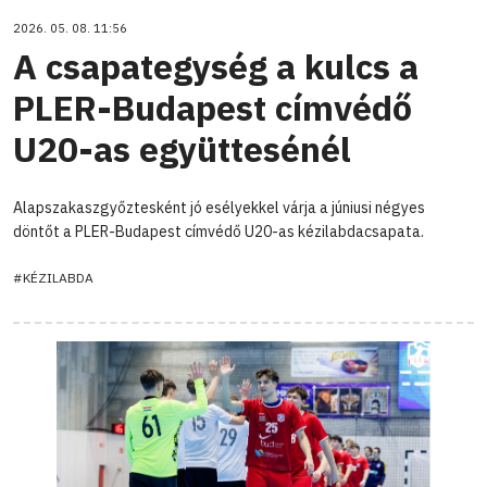
2026. 05. 08. 11:56
A csapategység a kulcs a
PLER-Budapest címvédő
U20-as együttesénél
Alapszakaszgyőztesként jó esélyekkel várja a júniusi négyes
döntőt a PLER-Budapest címvédő U20-as kézilabdacsapata.
#KÉZILABDA