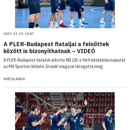
2025. 11. 30. 10:47
A PLER-Budapest fiataljai a felnőttek
között is bizonyíthatnak – VIDEÓ
A PLER-Budapest fiatalok alkotta NB I/B-s férfi kézilabdacsapatát
az M4 Sporton látható Jövünk! magazin látogatta meg.
#KÉZILABDA