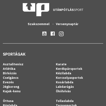
UTÁNPÓTLÁS
SPORT
Szakszemmel
Versenynaptár
SPORTÁGAK
Asztalitenisz
Karate
Atlétika
Kerékpársportok
Birkózás
Kézilabda
Cselgáncs
Korcsolyasportok
Evezés
Kosárlabda
Jégkorong
Labdarúgás
Kajak-kenu
Ökölvívás
Öttusa
Tollaslabda
Röplabda
Tornasportok