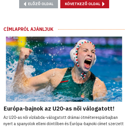
ELŐZŐ OLDAL
KÖVETKEZŐ OLDAL
CÍMLAPRÓL AJÁNLJUK
Európa-bajnok az U20-as női válogatott!
Az U20-as női vízilabda-válogatott drámai ötméterespárbajban
nyert a spanyolok elleni döntőben és Európa-bajnoki címet szerzett