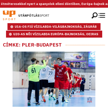
kkel nyert a spanyolok elleni döntőben, Európa-bajnok az U20-as női 
UTÁNPÓTLÁS
SPORT
U16-OS FIÚ VÍZILABDA-VILÁGBAJNOKSÁG, ZÁGRÁB
U20-AS NŐI VÍZILABDA EURÓPA-BAJNOKSÁG, OEIRAS
CÍMKE: PLER-BUDAPEST