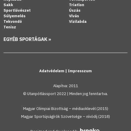
Sakk
Triatlon
Sportlövészet
Úszás
Súlyemelés
Vívás
Tekvondó
Vízilabda
Tenisz
EGYÉB SPORTÁGAK »
Adatvédelem
|
Impresszum
Alapítva: 2011
© Utanpótlássport 2022 | Minden jog fenntartva.
Magyar Olimpiai Bizottság – médiaoklevél (2015)
Magyar Sportújságírók Szövetsége – nívódíj (2018)