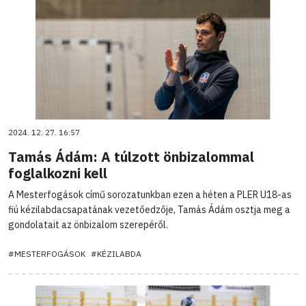
2024. 12. 27. 16:57
Tamás Ádám: A túlzott önbizalommal
foglalkozni kell
A Mesterfogások című sorozatunkban ezen a héten a PLER U18-as
fiú kézilabdacsapatának vezetőedzője, Tamás Ádám osztja meg a
gondolatait az önbizalom szerepéről.
#MESTERFOGÁSOK
#KÉZILABDA