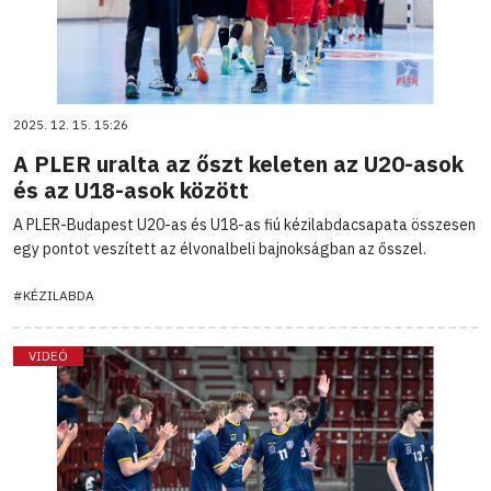
2025. 12. 15. 15:26
A PLER uralta az őszt keleten az U20-asok
és az U18-asok között
A PLER-Budapest U20-as és U18-as fiú kézilabdacsapata összesen
egy pontot veszített az élvonalbeli bajnokságban az ősszel.
#KÉZILABDA
VIDEÓ