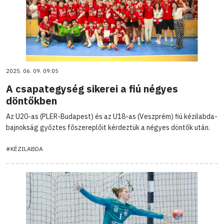
2025. 06. 09. 09:05
A csapategység sikerei a fiú négyes
döntőkben
Az U20-as (PLER-Budapest) és az U18-as (Veszprém) fiú kézilabda-
bajnokság győztes főszereplőit kérdeztük a négyes döntők után.
#KÉZILABDA