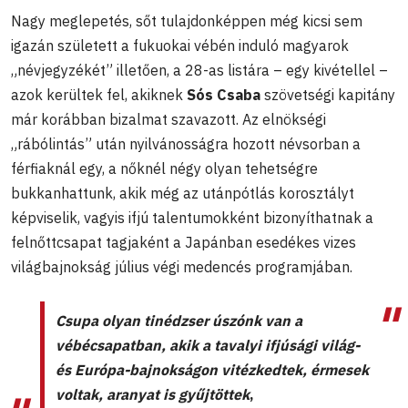
Nagy meglepetés, sőt tulajdonképpen még kicsi sem
igazán született a fukuokai vébén induló magyarok
„névjegyzékét” illetően, a 28-as listára – egy kivétellel –
azok kerültek fel, akiknek
Sós Csaba
szövetségi kapitány
már korábban bizalmat szavazott. Az elnökségi
„rábólintás” után nyilvánosságra hozott névsorban a
férfiaknál egy, a nőknél négy olyan tehetségre
bukkanhattunk, akik még az utánpótlás korosztályt
képviselik, vagyis ifjú talentumokként bizonyíthatnak a
felnőttcsapat tagjaként a Japánban esedékes vizes
világbajnokság július végi medencés programjában.
Csupa olyan tinédzser úszónk van a
vébécsapatban, akik a tavalyi ifjúsági világ-
és Európa-bajnokságon vitézkedtek, érmesek
voltak, aranyat is gyűjtöttek
,