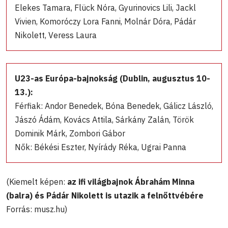
Elekes Tamara, Flück Nóra, Gyurinovics Lili, Jackl
Vivien, Komoróczy Lora Fanni, Molnár Dóra, Pádár
Nikolett, Veress Laura
U23-as Európa-bajnokság (Dublin, augusztus 10-
13.):
Férfiak: Andor Benedek, Bóna Benedek, Gálicz László,
Jászó Ádám, Kovács Attila, Sárkány Zalán, Török
Dominik Márk, Zombori Gábor
Nők: Békési Eszter, Nyírády Réka, Ugrai Panna
(Kiemelt képen:
az ifi világbajnok Ábrahám Minna
(balra) és Pádár Nikolett is utazik a felnőttvébére
Forrás: musz.hu)