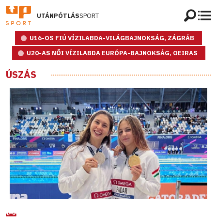
UTÁNPÓTLÁS
SPORT
U16-OS FIÚ VÍZILABDA-VILÁGBAJNOKSÁG, ZÁGRÁB
U20-AS NŐI VÍZILABDA EURÓPA-BAJNOKSÁG, OEIRAS
ÚSZÁS