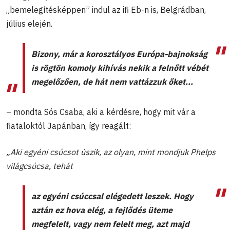
„bemelegítésképpen” indul az ifi Eb-n is, Belgrádban,
július elején.
Bizony
,
már a korosztályos Európa-bajnokság
is rögtön komoly kihívás nekik a felnőtt vébét
megelőzően, de hát nem vattázzuk őket...
– mondta Sós Csaba, aki a kérdésre, hogy mit vár a
fiataloktól Japánban, így reagált:
„Aki egyéni csúcsot úszik, az olyan, mint mondjuk Phelps
világcsúcsa, tehát
az egyéni csúccsal elégedett leszek. Hogy
aztán ez hova elég, a fejlődés üteme
megfelelt, vagy nem felelt meg, azt majd