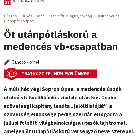
2023-06-07 18:43
úszás
Sós Csaba
felnőtt-világbajnokság
utánpótlás
utánpótlássport
Öt utánpótláskorú a
medencés vb-csapatban
Jancsó Kornél
IRATKOZZ FEL HÍRLEVELÜNKRE!
A múlt hét végi Sopron Open, a medencés úszók
utolsó vb-kvalifikációs viadala után Sós Csaba
szövetségi kapitány leadta „jelöltlistáját”, a
szövetség elnöksége pedig szerdán elfogadta a
júliusi felnőtt-világbajnokságra utazók lajstromát,
amelyen öt utánpótláskorú versenyző neve szerepel.