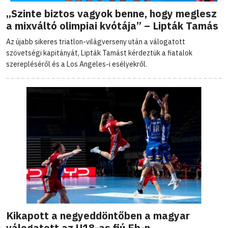
„Szinte biztos vagyok benne, hogy meglesz
a mixváltó olimpiai kvótája” – Lipták Tamás
Az újabb sikeres triatlon-világverseny után a válogatott
szövetségi kapitányát, Lipták Tamást kérdeztük a fiatalok
szerepléséről és a Los Angeles-i esélyekről.
Kikapott a negyeddöntőben a magyar
válogatott az U18-as fiú Eb-n