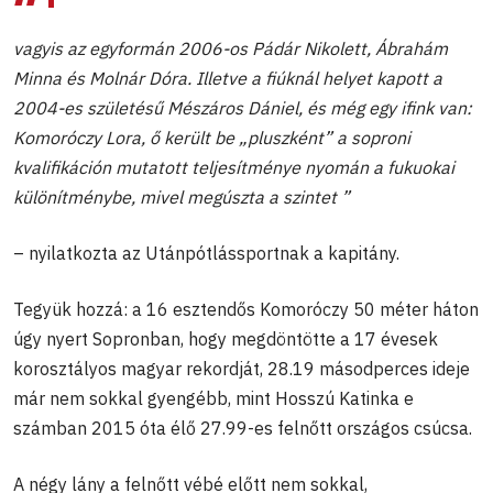
vagyis az egyformán 2006-os Pádár Nikolett, Ábrahám
Minna és Molnár Dóra. Illetve a fiúknál helyet kapott a
2004-es születésű Mészáros Dániel, és még egy ifink van:
Komoróczy Lora, ő került be „pluszként” a soproni
kvalifikáción mutatott teljesítménye nyomán a fukuokai
különítménybe, mivel megúszta a szintet ”
– nyilatkozta az Utánpótlássportnak a kapitány.
Tegyük hozzá: a 16 esztendős Komoróczy 50 méter háton
úgy nyert Sopronban, hogy megdöntötte a 17 évesek
korosztályos magyar rekordját, 28.19 másodperces ideje
már nem sokkal gyengébb, mint Hosszú Katinka e
számban 2015 óta élő 27.99-es felnőtt országos csúcsa.
A négy lány a felnőtt vébé előtt nem sokkal,