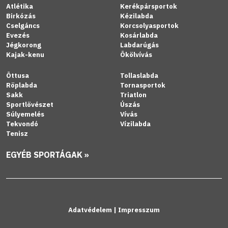
Atlétika
Kerékpársportok
Birkózás
Kézilabda
Cselgáncs
Korcsolyasportok
Evezés
Kosárlabda
Jégkorong
Labdarúgás
Kajak-kenu
Ökölvívás
Öttusa
Tollaslabda
Röplabda
Tornasportok
Sakk
Triatlon
Sportlövészet
Úszás
Súlyemelés
Vívás
Tekvondó
Vízilabda
Tenisz
EGYÉB SPORTÁGAK »
Adatvédelem
|
Impresszum