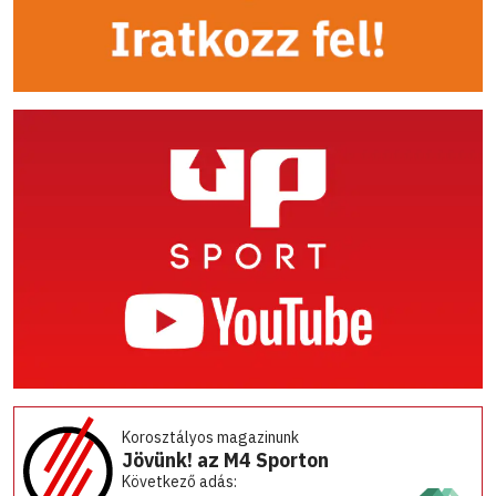
Korosztályos magazinunk
Jövünk! az M4 Sporton
Következő adás: