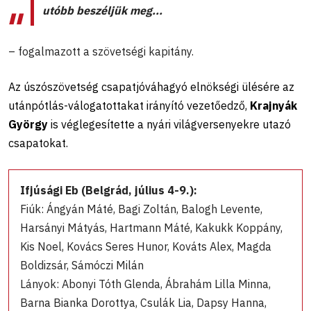
utóbb beszéljük meg...
– fogalmazott a szövetségi kapitány.
Az úszószövetség csapatjóváhagyó elnökségi ülésére az
utánpótlás-válogatottakat irányító vezetőedző,
Krajnyák
György
is véglegesítette a nyári világversenyekre utazó
csapatokat.
Ifjúsági Eb (Belgrád, július 4-9.):
Fiúk: Ángyán Máté, Bagi Zoltán, Balogh Levente,
Harsányi Mátyás, Hartmann Máté, Kakukk Koppány,
Kis Noel, Kovács Seres Hunor, Kováts Alex, Magda
Boldizsár, Sámóczi Milán
Lányok: Abonyi Tóth Glenda, Ábrahám Lilla Minna,
Barna Bianka Dorottya, Csulák Lia, Dapsy Hanna,