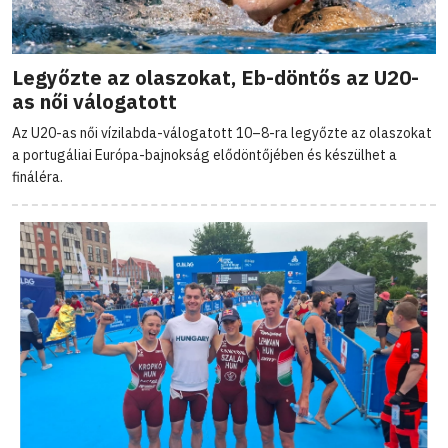
Legyőzte az olaszokat, Eb-döntős az U20-
as női válogatott
Az U20-as női vízilabda-válogatott 10–8-ra legyőzte az olaszokat
a portugáliai Európa-bajnokság elődöntőjében és készülhet a
fináléra.