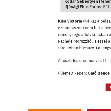
Kollár Sebestyén (fehér
ifjúsági Eb-n
Forrás: EJU
Kiss Viktória
(44 kg) a belga
ezután viszont nem bírt a ném
reménysége a folytatásban el
Rachele Moruzzitól, s ezzel a
fordulóban búcsúzott a len
A részletes eredmények
ITT
(Kiemelt képen:
Galó Bence 