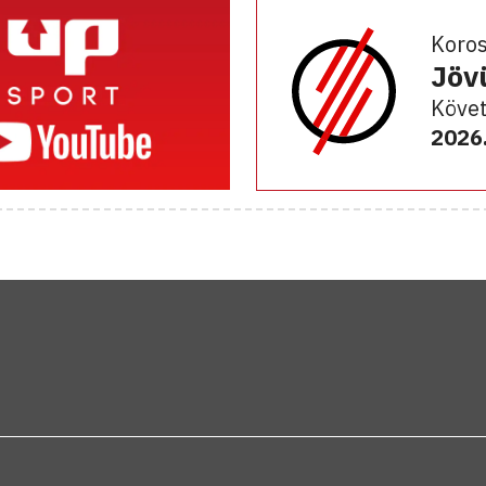
Koro
Jöv
Követ
2026.