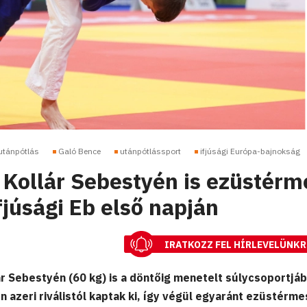
utánpótlás
Galó Bence
utánpótlássport
ifjúsági Európa-bajnokság
 Kollár Sebestyén is ezüstérm
ifjúsági Eb első napján
IRATKOZZ FEL HÍRLEVELÜNKR
ár Sebestyén (60 kg) is a döntőig menetelt súlycsoportjáb
 azeri riválistól kaptak ki, így végül egyaránt ezüstérm