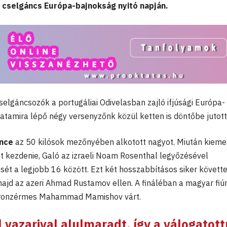
gi cselgáncs Európa-bajnokság nyitó napján.
lgáncsozók a portugáliai Odivelasban zajló ifjúsági Európa-
atamira lépő négy versenyzőnk közül ketten is döntőbe jutott
nce
az 50 kilósok mezőnyében alkotott nagyot. Miután kieme
t kezdenie, Galó az izraeli Noam Rosenthal legyőzésével
ését a legjobb 16 között. Ezt két hosszabbításos siker követte
majd az azeri Ahmad Rustamov ellen. A fináléban a magyar fiú
yi bronzérmes Mahammad Mamishov várt.
 vazarival alulmaradt, így a válogatot