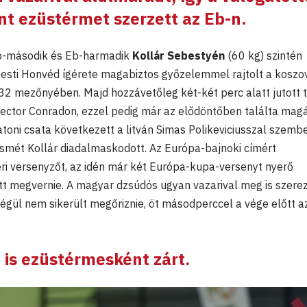
t ezüstérmet szerzett az Eb-n.
vb-második és Eb-harmadik
Kollár Sebestyén
(60 kg) szintén
esti Honvéd ígérete magabiztos győzelemmel rajtolt a koszo
 32 mezőnyében. Majd hozzávetőleg két-két perc alatt jutott t
Hector Conradon, ezzel pedig már az elődöntőben találta magá
atoni csata következett a litván Simas Polikeviciusszal szemb
ismét Kollár diadalmaskodott. Az Európa-bajnoki címért
i versenyzőt, az idén már két Európa-kupa-versenyt nyerő
megvernie. A magyar dzsúdós ugyan vazarival meg is szerez
végül nem sikerült megőriznie, öt másodperccel a vége előtt az
 is ezüstérmesként zárt.