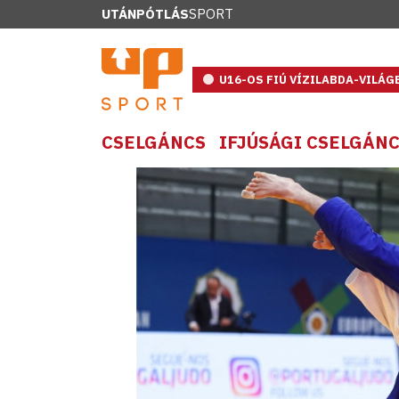
UTÁNPÓTLÁS
SPORT
U16-OS FIÚ VÍZILABDA-VILÁ
CSELGÁNCS
IFJÚSÁGI CSELGÁN