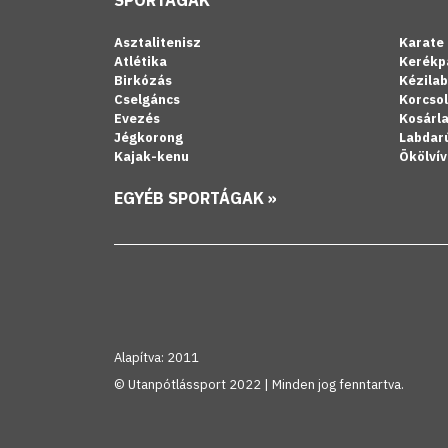
SPORTÁGAK
Asztalitenisz
Karate
Atlétika
Kerékp
Birkózás
Kézila
Cselgáncs
Korcso
Evezés
Kosárl
Jégkorong
Labdar
Kajak-kenu
Ökölvív
EGYÉB SPORTÁGAK »
Alapítva: 2011
© Utanpótlássport 2022 | Minden jog fenntartva.