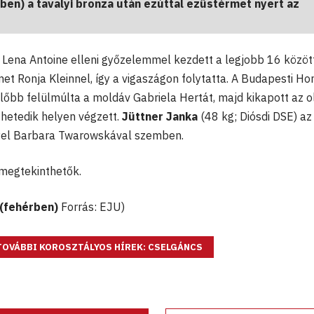
ben) a tavalyi bronza után ezúttal ezüstérmet nyert az
 Lena Antoine elleni győzelemmel kezdett a legjobb 16 között
et Ronja Kleinnel, így a vigaszágon folytatta. A Budapesti H
őbb felülmúlta a moldáv Gabriela Hertát, majd kikapott az o
 hetedik helyen végzett.
Jüttner Janka
(48 kg; Diósdi DSE) az
gyel Barbara Twarowskával szemben.
megtekinthetők.
(fehérben)
Forrás: EJU)
TOVÁBBI KOROSZTÁLYOS HÍREK: CSELGÁNCS