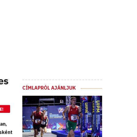
es
CÍMLAPRÓL AJÁNLJUK
E!
an,
esként