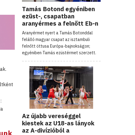
Tamás Botond egyéniben
ezüst-, csapatban
aranyérmes a felnőtt Eb-n
Aranyérmet nyert a Tamás Botonddal
felálló magyar csapat az isztambuli
felnőtt öttusa Európa-bajnokságon;
egyéniben Tamás ezüstérmet szerzett.
ak.
ltként
:
ra
Az újabb vereséggel
kiestek az U18-as lányok
az A-divízióból a
tunk