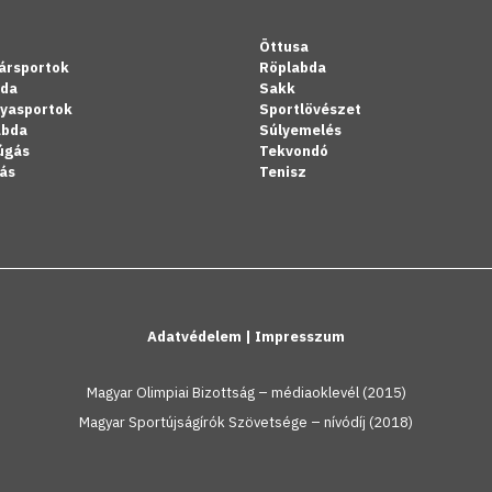
Öttusa
ársportok
Röplabda
bda
Sakk
lyasportok
Sportlövészet
abda
Súlyemelés
úgás
Tekvondó
ás
Tenisz
Adatvédelem
|
Impresszum
Magyar Olimpiai Bizottság – médiaoklevél (2015)
Magyar Sportújságírók Szövetsége – nívódíj (2018)