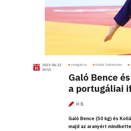
cselgáncs
Kollár Sebestyén
2023-06-22
20:15
Galó Bence és
a portugáliai 
H. B.
Galó Bence (50 kg) és Koll
majd az aranyért mindketten