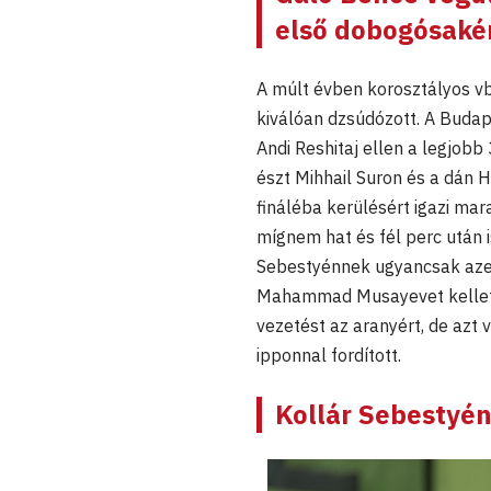
első dobogósakén
A múlt évben korosztályos 
kiválóan dzsúdózott. A Budap
Andi Reshitaj ellen a legjobb
észt Mihhail Suron és a dán 
fináléba kerülésért igazi mar
mígnem hat és fél perc után 
Sebestyénnek ugyancsak azer
Mahammad Musayevet kellett 
vezetést az aranyért, de azt 
ipponnal fordított.
Kollár Sebestyén