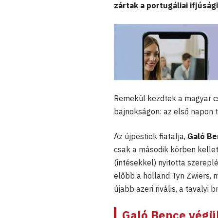
zártak a portugáliai ifjúsá
Remekül kezdtek a magyar cse
bajnokságon: az első napon t
Az újpestiek fiatalja,
Galó Be
csak a második körben kellet
(intésekkel) nyitotta szerepl
előbb a holland Tyn Zwiers, 
újabb azeri rivális, a taval
Galó Bence végül