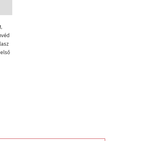
,
onvéd
lasz
 első