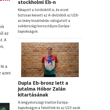
stockholmi Eb-n
Kikapott a törököktől is, és ezzel
biztosan kiesett az A-divízióból az U18-
as leány kosárlabda-válogatott a
svédországi korosztályos Európa-
vói
bajnokságon.
úl az
t. A
en,
te a
 azeri
Dupla Eb-bronz lett a
jutalma Hóbor Zalán
kitartásának
A lengyelországi triatlon Európa-
bajnokságon a felnőttek és az U23-asok