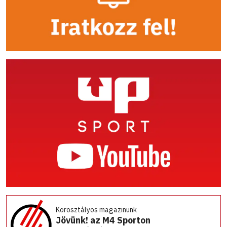
Korosztályos magazinunk
Jövünk! az M4 Sporton