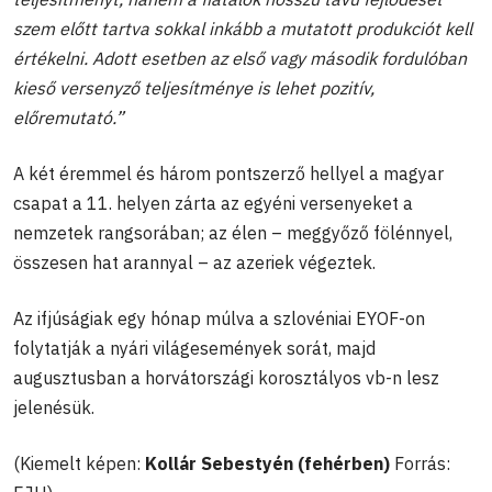
szem előtt tartva sokkal inkább a mutatott produkciót kell
értékelni. Adott esetben az első vagy második fordulóban
kieső versenyző teljesítménye is lehet pozitív,
előremutató.”
A két éremmel és három pontszerző hellyel a magyar
csapat a 11. helyen zárta az egyéni versenyeket a
nemzetek rangsorában; az élen – meggyőző fölénnyel,
összesen hat arannyal – az azeriek végeztek.
Az ifjúságiak egy hónap múlva a szlovéniai EYOF-on
folytatják a nyári világesemények sorát, majd
augusztusban a horvátországi korosztályos vb-n lesz
jelenésük.
(Kiemelt képen:
Kollár Sebestyén (fehérben)
Forrás: