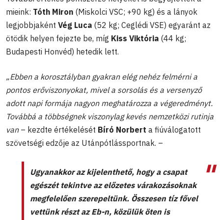
mieink:
Tóth Miron
(Miskolci VSC; +90 kg) és a lányok
legjobbjaként
Vég Luca
(52 kg; Ceglédi VSE) egyaránt az
ötödik helyen fejezte be, míg
Kiss Viktória
(44 kg;
Budapesti Honvéd) hetedik lett.
„Ebben a korosztályban gyakran elég nehéz felmérni a
pontos erőviszonyokat, mivel a sorsolás és a versenyző
adott napi formája nagyon meghatározza a végeredményt.
Továbbá a többségnek viszonylag kevés nemzetközi rutinja
van
– kezdte értékelését
Bíró Norbert
a fiúválogatott
szövetségi edzője az Utánpótlássportnak. –
Ugyanakkor az kijelenthető, hogy a csapat
egészét tekintve az előzetes várakozásoknak
megfelelően szerepeltünk. Összesen tíz fővel
vettünk részt az Eb-n, közülük öten is