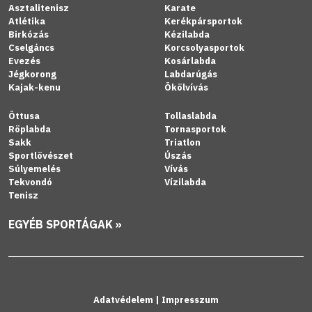
Asztalitenisz
Karate
Atlétika
Kerékpársportok
Birkózás
Kézilabda
Cselgáncs
Korcsolyasportok
Evezés
Kosárlabda
Jégkorong
Labdarúgás
Kajak-kenu
Ökölvívás
Öttusa
Tollaslabda
Röplabda
Tornasportok
Sakk
Triatlon
Sportlövészet
Úszás
Súlyemelés
Vívás
Tekvondó
Vízilabda
Tenisz
EGYÉB SPORTÁGAK »
Adatvédelem
|
Impresszum