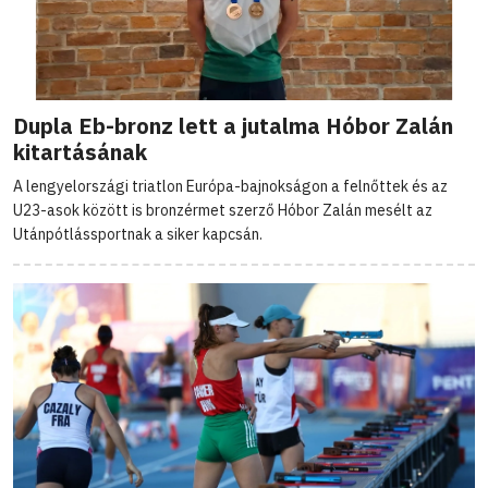
Dupla Eb-bronz lett a jutalma Hóbor Zalán
kitartásának
A lengyelországi triatlon Európa-bajnokságon a felnőttek és az
U23-asok között is bronzérmet szerző Hóbor Zalán mesélt az
Utánpótlássportnak a siker kapcsán.