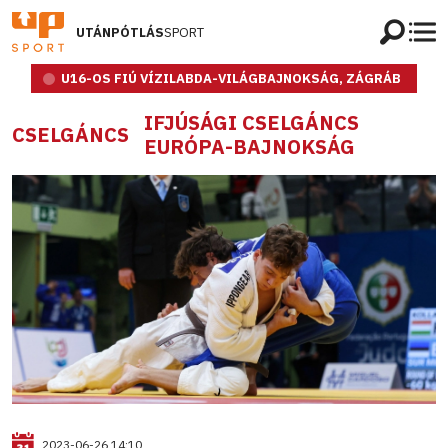
UTÁNPÓTLÁS
SPORT
U16-OS FIÚ VÍZILABDA-VILÁGBAJNOKSÁG, ZÁGRÁB
IFJÚSÁGI CSELGÁNCS
CSELGÁNCS
EURÓPA-BAJNOKSÁG
2023-06-26 14:10