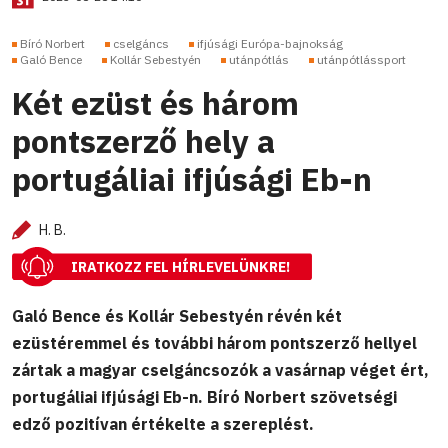
Bíró Norbert
cselgáncs
ifjúsági Európa-bajnokság
Galó Bence
Kollár Sebestyén
utánpótlás
utánpótlássport
Két ezüst és három
pontszerző hely a
portugáliai ifjúsági Eb-n
H. B.
IRATKOZZ FEL HÍRLEVELÜNKRE!
Galó Bence és Kollár Sebestyén révén két
ezüstéremmel és további három pontszerző hellyel
zártak a magyar cselgáncsozók a vasárnap véget ért,
portugáliai ifjúsági Eb-n. Bíró Norbert szövetségi
edző pozitívan értékelte a szereplést.