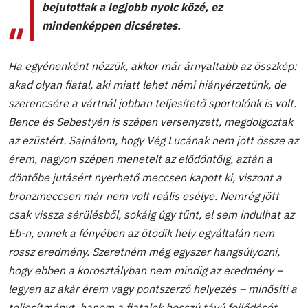
bejutottak a legjobb nyolc közé, ez
mindenképpen dicséretes.
Ha egyénenként nézzük, akkor már árnyaltabb az összkép:
akad olyan fiatal, aki miatt lehet némi hiányérzetünk, de
szerencsére a vártnál jobban teljesítető sportolónk is volt.
Bence és Sebestyén is szépen versenyzett, megdolgoztak
az ezüstért. Sajnálom, hogy Vég Lucának nem jött össze az
érem, nagyon szépen menetelt az elődöntőig, aztán a
döntőbe jutásért nyerhető meccsen kapott ki, viszont a
bronzmeccsen már nem volt reális esélye. Nemrég jött
csak vissza sérülésből, sokáig úgy tűnt, el sem indulhat az
Eb-n, ennek a fényében az ötödik hely egyáltalán nem
rossz eredmény. Szeretném még egyszer hangsúlyozni,
hogy ebben a korosztályban nem mindig az eredmény –
legyen az akár érem vagy pontszerző helyezés – minősíti a
teljesítményt, hanem a fiatalok hosszú távú fejlődését