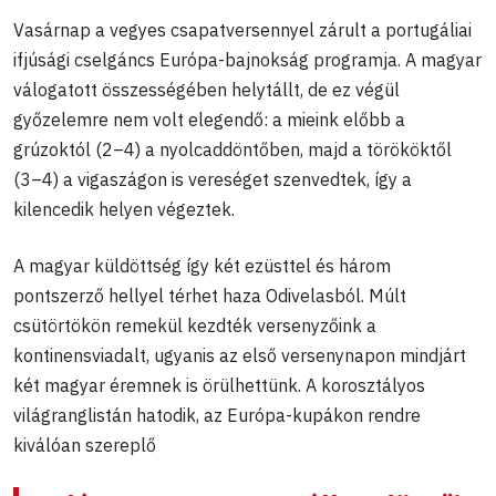
Vasárnap a vegyes csapatversennyel zárult a portugáliai
ifjúsági cselgáncs Európa-bajnokság programja. A magyar
válogatott összességében helytállt, de ez végül
győzelemre nem volt elegendő: a mieink előbb a
grúzoktól (2–4) a nyolcaddöntőben, majd a törököktől
(3–4) a vigaszágon is vereséget szenvedtek, így a
kilencedik helyen végeztek.
A magyar küldöttség így két ezüsttel és három
pontszerző hellyel térhet haza Odivelasból. Múlt
csütörtökön remekül kezdték versenyzőink a
kontinensviadalt, ugyanis az első versenynapon mindjárt
két magyar éremnek is örülhettünk. A korosztályos
világranglistán hatodik, az Európa-kupákon rendre
kiválóan szereplő