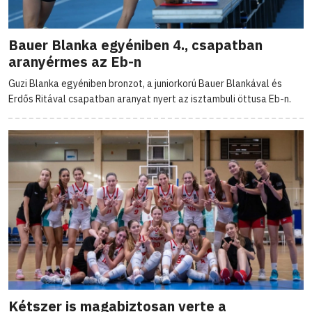
Bauer Blanka egyéniben 4., csapatban
aranyérmes az Eb-n
Guzi Blanka egyéniben bronzot, a juniorkorú Bauer Blankával és
Erdős Ritával csapatban aranyat nyert az isztambuli öttusa Eb-n.
Kétszer is magabiztosan verte a