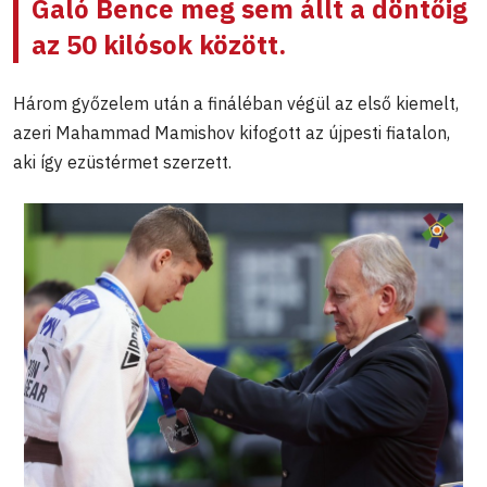
Galó Bence
meg sem állt a döntőig
az 50 kilósok között.
Három győzelem után a fináléban végül az első kiemelt,
azeri Mahammad Mamishov kifogott az újpesti fiatalon,
aki így ezüstérmet szerzett.