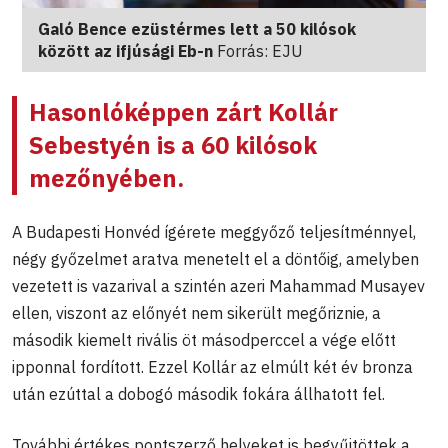
Galó Bence ezüstérmes lett a 50 kilósok
között az ifjúsági Eb-n
Forrás: EJU
Hasonlóképpen zárt
Kollár
Sebestyén
is a 60 kilósok
mezőnyében.
A Budapesti Honvéd ígérete meggyőző teljesítménnyel,
négy győzelmet aratva menetelt el a döntőig, amelyben
vezetett is vazarival a szintén azeri Mahammad Musayev
ellen, viszont az előnyét nem sikerült megőriznie, a
második kiemelt rivális öt másodperccel a vége előtt
ipponnal fordított. Ezzel Kollár az elmúlt két év bronza
után ezúttal a dobogó második fokára állhatott fel.
További értékes pontszerző helyeket is begyűjtöttek a