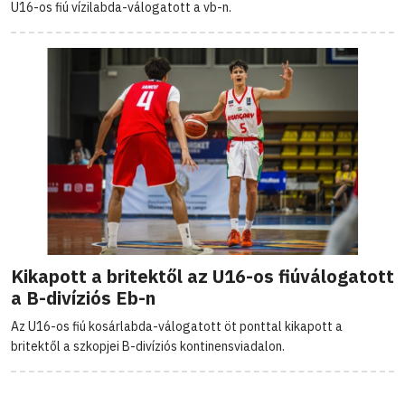
U16-os fiú vízilabda-válogatott a vb-n.
Kikapott a britektől az U16-os fiúválogatott
a B-divíziós Eb-n
Az U16-os fiú kosárlabda-válogatott öt ponttal kikapott a
britektől a szkopjei B-divíziós kontinensviadalon.