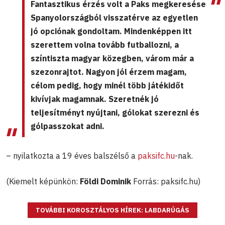
Fantasztikus érzés volt a Paks megkeresése
Spanyolországból visszatérve az egyetlen
jó opciónak gondoltam. Mindenképpen itt
szerettem volna tovább futballozni, a
színtiszta magyar közegben, várom már a
szezonrajtot. Nagyon jól érzem magam,
célom pedig, hogy minél több játékidőt
kivívjak magamnak. Szeretnék jó
teljesítményt nyújtani, gólokat szerezni és
gólpasszokat adni.
– nyilatkozta a 19 éves balszélső
a
paksifc.hu
-nak.
(Kiemelt képünkön:
Földi Dominik
Forrás: paksifc.hu)
TOVÁBBI KOROSZTÁLYOS HÍREK: LABDARÚGÁS