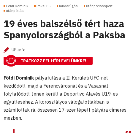
Földi Dominik
Paksi FC
labdarúgás
utánpótlássport
utánpótlás
19 éves balszélső tért haza
Spanyolországból a Paksba
UP-info
IRATKOZZ FEL HÍRLEVELÜNKRE!
Földi Dominik
pályafutása a II. Kerületi UFC-nél
kezdődött, majd a Ferencvárosnál és a Vasasnál
folytatódott. Innen került a Deportivo Alavés U19-es
együtteséhez. A korosztályos válogatottakban is
számítottak rá, összesen 17-szer lépett pályára címeres
mezben.