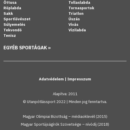
Öttusa
Tollaslabda
Röplabda
Tornasportok
Sakk
Triatlon
Sportlövészet
Úszás
Súlyemelés
Vívás
Tekvondó
Vízilabda
Tenisz
EGYÉB SPORTÁGAK »
Adatvédelem
|
Impresszum
Alapítva: 2011
© Utanpótlássport 2022 | Minden jog fenntartva.
Magyar Olimpiai Bizottság – médiaoklevél (2015)
Magyar Sportújságírók Szövetsége – nívódíj (2018)