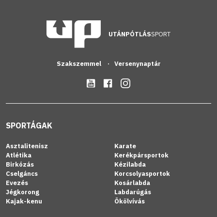
UTÁNPÓTLÁS
SPORT
Szakszemmel
Versenynaptár
SPORTÁGAK
Asztalitenisz
Karate
Atlétika
Kerékpársportok
Birkózás
Kézilabda
Cselgáncs
Korcsolyasportok
Evezés
Kosárlabda
Jégkorong
Labdarúgás
Kajak-kenu
Ökölvívás