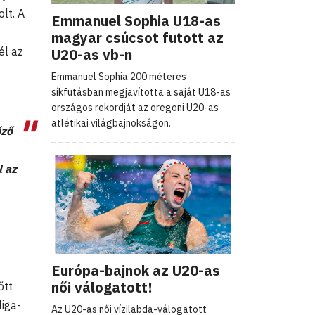
lt. A
Emmanuel Sophia U18-as
magyar csúcsot futott az
él az
U20-as vb-n
Emmanuel Sophia 200 méteres
síkfutásban megjavította a saját U18-as
országos rekordját az oregoni U20-as
atlétikai világbajnokságon.
őző
l az
Európa-bajnok az U20-as
női válogatott!
őtt
liga-
Az U20-as női vízilabda-válogatott