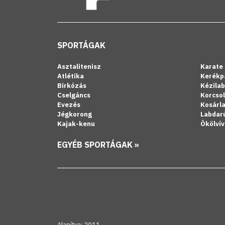
SPORTÁGAK
Asztalitenisz
Karate
Atlétika
Kerékp
Birkózás
Kézila
Cselgáncs
Korcso
Evezés
Kosárl
Jégkorong
Labdar
Kajak-kenu
Ökölvív
EGYÉB SPORTÁGAK »
Alapítva: 2011