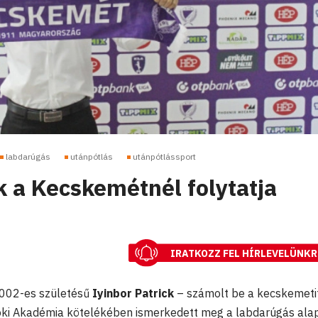
labdarúgás
utánpótlás
utánpótlássport
k a Kecskemétnél folytatja
IRATKOZZ FEL HÍRLEVELÜNKR
2002-es születésű
Iyinbor Patrick
– számolt be a kecskemetit
oki Akadémia kötelékében ismerkedett meg a labdarúgás alapj