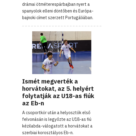
drámai ötméterespárbajban nyert a
spanyolok elleni döntőben és Európa-
bajnoki címet szerzett Portugáliában.
Ismét megverték a
horvátokat, az 5. helyért
folytatják az U18-as fiúk
az Eb-n
A csoportkör után a helyosztók első
felvonásán is legyőzte az U18-as fiú
kézilabda-válogatott a horvátokat a
szerbiai korosztályos Eb-n.