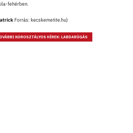
la-fehérben.
atrick
Forrás: kecskemetite.hu)
OVÁBBI KOROSZTÁLYOS HÍREK: LABDARÚGÁS