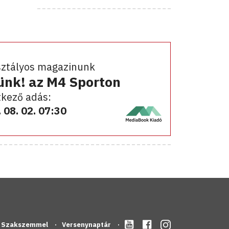
sztályos magazinunk
ünk! az M4 Sporton
kező adás:
 08. 02. 07:30
Szakszemmel
Versenynaptár