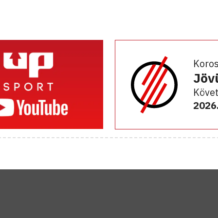
Koro
Jöv
Követ
2026.