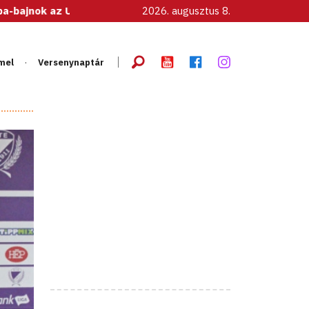
 U20-as női válogatott!
2026. augusztus 8.
mel
Versenynaptár