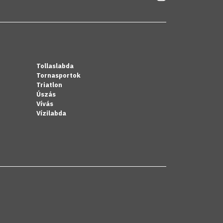
Tollaslabda
Tornasportok
Triatlon
Úszás
Vívás
Vízilabda