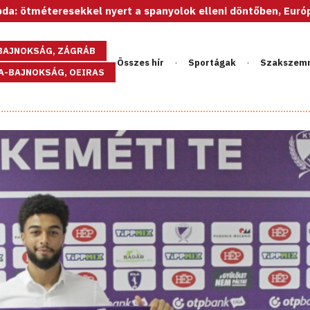
esekkel nyert a spanyolok elleni döntőben, Európa-bajnok az
GBAJNOKSÁG, ZÁGRÁB
Összes hír
Sportágak
Szakszem
PA-BAJNOKSÁG, OEIRAS