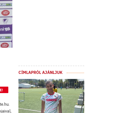
CÍMLAPRÓL AJÁNLJUK
E!
e.hu.
aival,