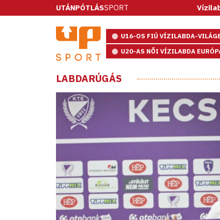
UTÁNPÓTLÁS
SPORT
Vízilabda: ötméter
U16-OS FIÚ VÍZILABDA-VILÁ
U20-AS NŐI VÍZILABDA EURÓ
LABDARÚGÁS