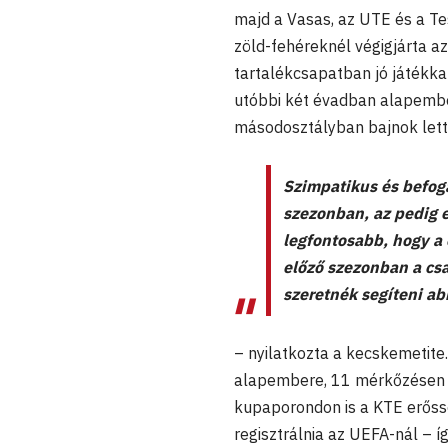
majd a Vasas, az UTE és a Tes
zöld-fehéreknél végigjárta a
tartalékcsapatban jó játékka
utóbbi két évadban alapember 
másodosztályban bajnok lett
Szimpatikus és befoga
szezonban, az pedig 
legfontosabb, hogy a 
előző szezonban a csa
szeretnék segíteni ab
– nyilatkozta a kecskemetite.
alapembere, 11 mérkőzésen e
kupaporondon is a KTE erőssé
regisztrálnia az UEFA-nál – í