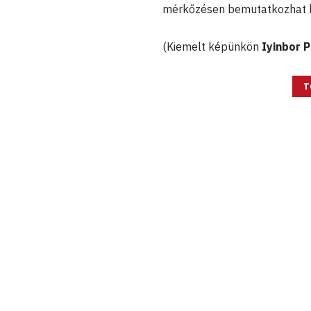
mérkőzésen bemutatkozhat li
(Kiemelt képünkön
Iyinbor P
T