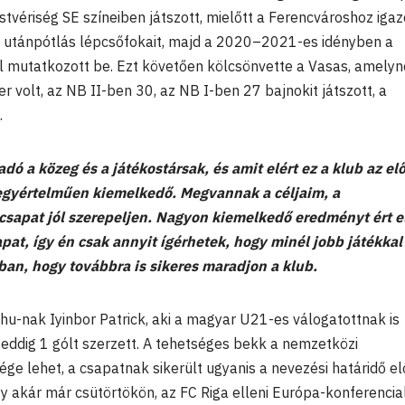
tvériség SE színeiben játszott, mielőtt a Ferencvároshoz igazo
z utánpótlás lépcsőfokait, majd a 2020–2021-es idényben a
l mutatkozott be. Ezt követően kölcsönvette a Vasas, amelyn
volt, az NB II-ben 30, az NB I-ben 27 bajnokit játszott, a
.
dó a közeg és a játékostársak, és amit elért ez a klub az el
egyértelműen kiemelkedő. Megvannak a céljaim, a
csapat jól szerepeljen. Nagyon kiemelkedő eredményt ért e
pat, így én csak annyit ígérhetek, hogy minél jobb játékkal
ban, hogy továbbra is sikeres maradjon a klub.
hu-nak Iyinbor Patrick, aki a magyar U21-es válogatottnak is
ddig 1 gólt szerzett. A tehetséges bekk a nemzetközi
ge lehet, a csapatnak sikerült ugyanis a nevezési határidő el
gy akár már csütörtökön, az FC Riga elleni Európa-konferencia