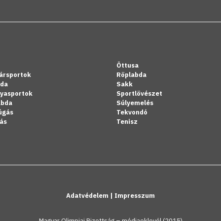
Öttusa
ársportok
Röplabda
bda
Sakk
lyasportok
Sportlövészet
abda
Súlyemelés
úgás
Tekvondó
ás
Tenisz
Adatvédelem
|
Impresszum
Magyar Olimpiai Bizottság – médiaoklevél (2015)