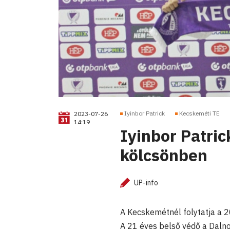
Iyinbor Patrick
Kecskeméti TE
2023-07-26
14:19
Iyinbor Patric
kölcsönben
UP-info
A Kecskemétnél folytatja a 
A 21 éves belső védő a Daln