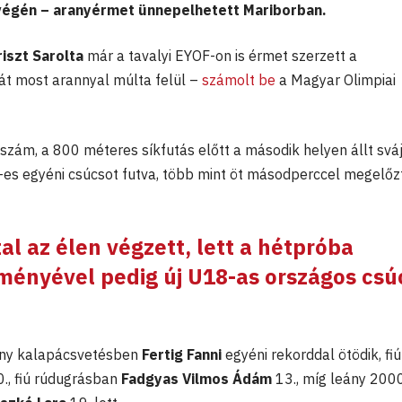
gvégén – aranyérmet ünnepelhetett Mariborban.
riszt Sarolta
már a tavalyi EYOF-on is érmet szerzett a
zát most arannyal múlta felül –
számolt be
a Magyar Olimpiai
szám, a 800 méteres síkfutás előtt a második helyen állt sváj
0-es egyéni csúcsot futva, több mint öt másodperccel megelőz
al az élen végzett, lett a hétpróba
ményével pedig új U18-as országos csú
eány kalapácsvetésben
Fertig Fanni
egyéni rekorddal ötödik, fiú
0., fiú rúdugrásban
Fadgyas Vilmos Ádám
13., míg leány 200