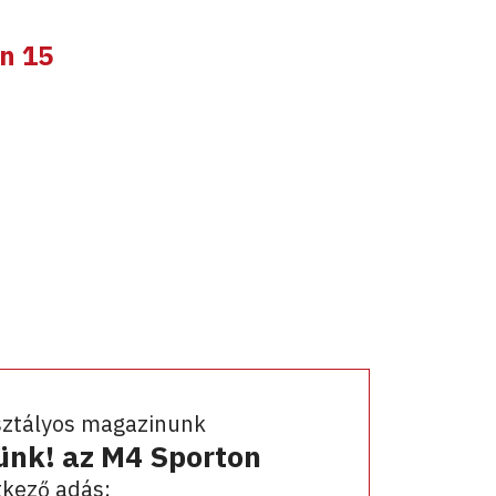
n 15
sztályos magazinunk
ünk! az M4 Sporton
kező adás: