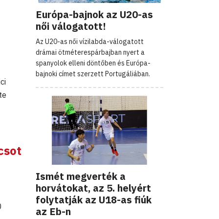
Európa-bajnok az U20-as
női válogatott!
Az U20-as női vízilabda-válogatott
drámai ötméterespárbajban nyert a
spanyolok elleni döntőben és Európa-
bajnoki címet szerzett Portugáliában.
ci
te
csot
Ismét megverték a
horvátokat, az 5. helyért
folytatják az U18-as fiúk
0
az Eb-n