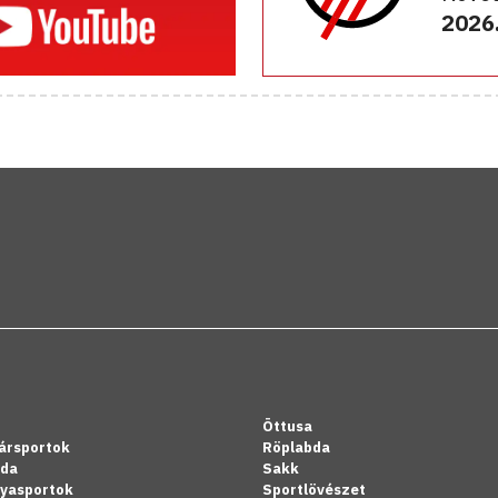
2026.
Öttusa
ársportok
Röplabda
bda
Sakk
lyasportok
Sportlövészet