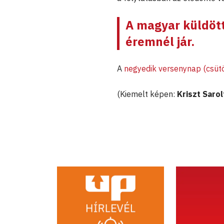
A magyar küldöt
éremnél jár.
A
negyedik versenynap (csütö
(Kiemelt képen:
Kriszt Sarol