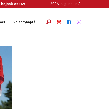
-as női válogatott!
2026. augusztus 8.
mel
Versenynaptár