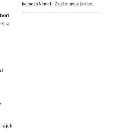
halmozó Németh Zsoltot mutatjuk be.
bori
et, a
pl
,
 rájuk