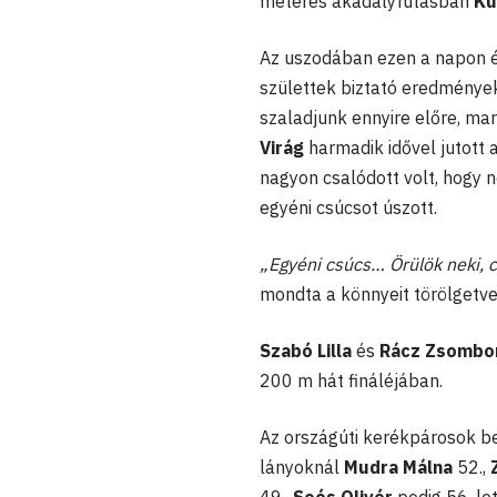
méteres akadályfutásban
Ku
Az uszodában ezen a napon é
születtek biztató eredmények
szaladjunk ennyire előre, ma
Virág
harmadik idővel jutott 
nagyon csalódott volt, hogy
egyéni csúcsot úszott.
„Egyéni csúcs… Örülök neki,
mondta a könnyeit törölgetve
Szabó Lilla
és
Rácz Zsombo
200 m hát fináléjában.
Az országúti kerékpárosok b
lányoknál
Mudra Málna
52.,