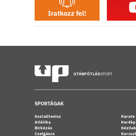
UTÁNPÓTLÁS
SPORT
SPORTÁGAK
Asztalitenisz
Karate
Atlétika
Kerékp
Birkózás
Kézila
Cselgáncs
Korcso