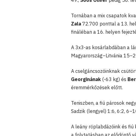
49.,
Soós Olivér
pedig 56. let
Tornában a mix csapatok kval
Zala
72.700 ponttal a 13. hel
fináléban a 16. helyen fejezt
A 3x3-as kosárlabdában a lá
Magyarország–Litvánia 15–20
A cselgáncsozóinknak csütö
Georginának
(-63 kg) és
Ber
éremmérkőzések előtt.
Teniszben, a fiú párosok ne
Sadzik (lengyel) 1:6, 6:2, 6–
A leány röplabdázóink és fiú
a folytatásban az elődöntő vá