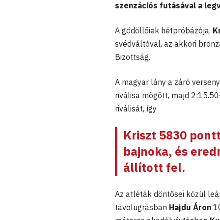
szenzációs futásával a le
A gödöllőiek hétpróbázója,
K
svédváltóval, az akkori bron
Bizottság.
A magyar lány a záró verseny
riválisa mögött, majd 2:15.5
riválisát, így
Kriszt 5830 pontt
bajnoka, és ered
állított fel.
Az atléták döntősei közül l
távolugrásban
Hajdu Áron
1