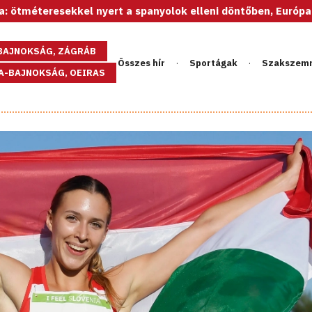
kel nyert a spanyolok elleni döntőben, Európa-bajnok az U20
GBAJNOKSÁG, ZÁGRÁB
Összes hír
Sportágak
Szakszem
PA-BAJNOKSÁG, OEIRAS