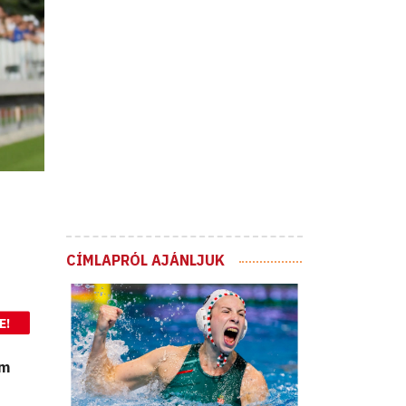
CÍMLAPRÓL AJÁNLJUK
E!
em