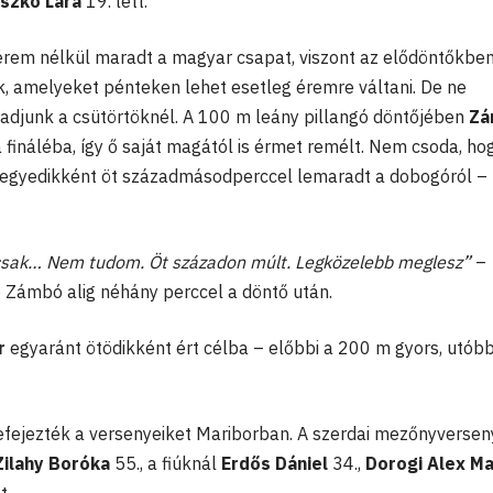
szkó Lara
19. lett.
rem nélkül maradt a magyar csapat, viszont az elődöntőkbe
, amelyeket pénteken lehet esetleg éremre váltani. De ne
radjunk a csütörtöknél. A 100 m leány pillangó döntőjében
Zá
a fináléba, így ő saját magától is érmet remélt. Nem csoda, ho
 negyedikként öt századmásodperccel lemaradt a dobogóról –
 csak… Nem tudom. Öt századon múlt. Legközelebb meglesz”
–
 Zámbó alig néhány perccel a döntő után.
r
egyaránt ötödikként ért célba – előbbi a 200 m gyors, utóbb
efejezték a versenyeiket Mariborban. A szerdai mezőnyverse
Zilahy Boróka
55., a fiúknál
Erdős Dániel
34.,
Dorogi Alex Ma