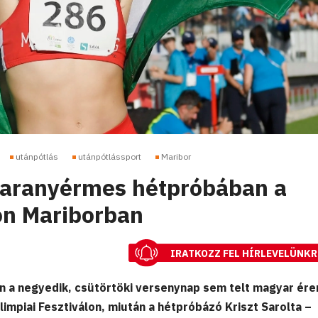
utánpótlás
utánpótlássport
Maribor
a aranyérmes hétpróbában a
on Mariborban
IRATKOZZ FEL HÍRLEVELÜNKR
n a negyedik, csütörtöki versenynap sem telt magyar ér
Olimpiai Fesztiválon, miután a hétpróbázó Kriszt Sarolta –