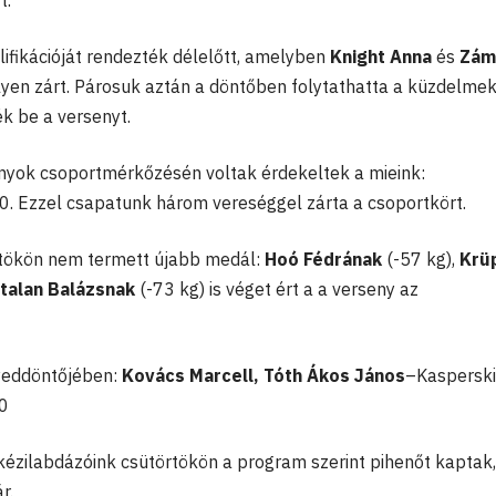
t.
ifikációját rendezték délelőtt, amelyben
Knight Anna
és
Zám
yen zárt. Párosuk aztán a döntőben folytathatta a küzdelmek
ék be a versenyt.
nyok csoportmérkőzésén voltak érdekeltek a mieink:
. Ezzel csapatunk három vereséggel zárta a csoportkört.
rtökön nem termett újabb medál:
Hoó Fédrának
(-57 kg),
Krü
talan Balázsnak
(-73 kg) is véget ért a a verseny az
gyeddöntőjében:
Kovács Marcell, Tóth Ákos János
–Kasperski
10
 kézilabdázóink csütörtökön a program szerint pihenőt kaptak,
r.