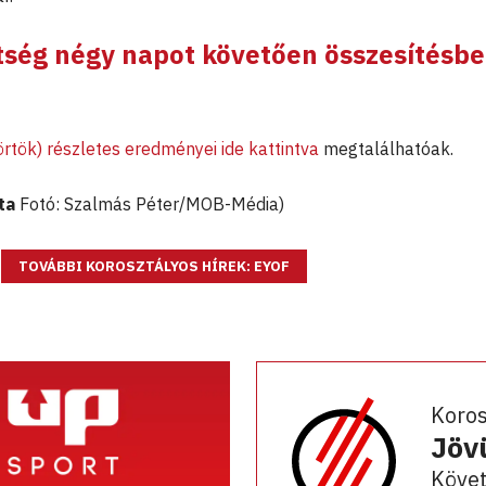
tség négy napot követően összesítésbe
rtök) részletes eredményei ide kattintva
megtalálhatóak.
ta
Fotó: Szalmás Péter/MOB-Média)
TOVÁBBI KOROSZTÁLYOS HÍREK: EYOF
Koro
Jöv
Követ