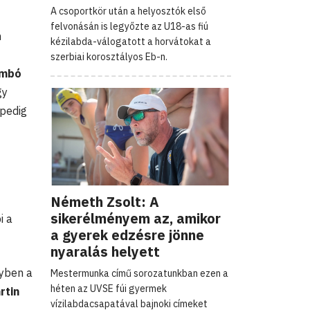
A csoportkör után a helyosztók első
felvonásán is legyőzte az U18-as fiú
n
kézilabda-válogatott a horvátokat a
szerbiai korosztályos Eb-n.
mbó
gy
 pedig
Németh Zsolt: A
sikerélményem az, amikor
i a
a gyerek edzésre jönne
nyaralás helyett
nyben a
Mestermunka című sorozatunkban ezen a
héten az UVSE fúi gyermek
rtin
vízilabdacsapatával bajnoki címeket