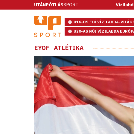
UTÁNPÓTLÁS
SPORT
Vízilabda: ötméteresek
U16-OS FIÚ VÍZILABDA-VILÁ
U20-AS NŐI VÍZILABDA EURÓ
EYOF
ATLÉTIKA