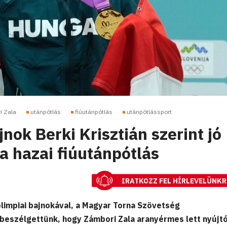
i Zala
utánpótlás
fiúutánpótlás
utánpótlássport
jnok Berki Krisztián szerint jó
a hazai fiúutánpótlás
IRATKOZZ FEL HÍRLEVELÜNKR
olimpiai bajnokával, a Magyar Torna Szövetség
 beszélgettünk, hogy Zámbori Zala aranyérmes lett nyújtó