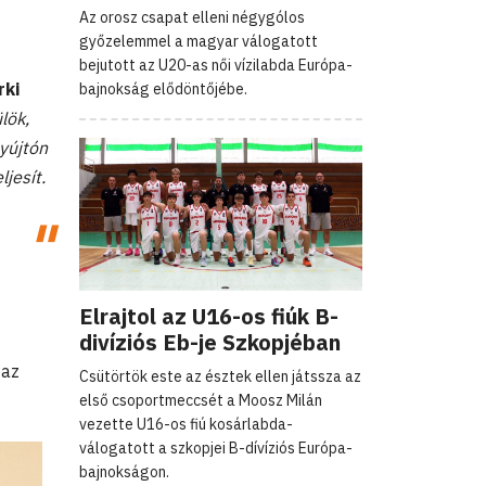
Az orosz csapat elleni négygólos
győzelemmel a magyar válogatott
bejutott az U20-as női vízilabda Európa-
rki
bajnokság elődöntőjébe.
lök,
yújtón
jesít.
Elrajtol az U16-os fiúk B-
divíziós Eb-je Szkopjéban
 az
Csütörtök este az észtek ellen játssza az
első csoportmeccsét a Moosz Milán
vezette U16-os fiú kosárlabda-
válogatott a szkopjei B-dívíziós Európa-
bajnokságon.