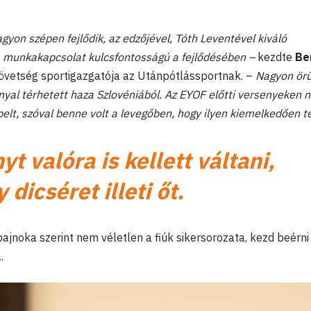
gyon szépen fejlődik, az edzőjével, Tóth Leventével kiváló
a munkakapcsolat kulcsfontosságú a fejlődésében –
kezdte
Be
övetség sportigazgatója az Utánpótlássportnak. –
Nagyon örü
yal térhetett haza Szlovéniából. Az EYOF előtti versenyeken n
elt, szóval benne volt a levegőben, hogy ilyen kiemelkedően tel
t valóra is kellett váltani,
 dicséret illeti őt.
ajnoka szerint nem véletlen a fiúk sikersorozata, kezd beérni
.