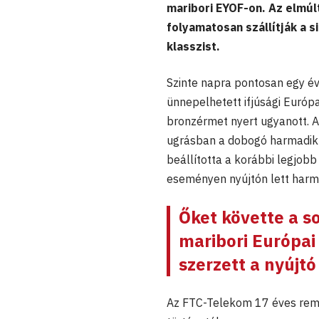
maribori EYOF-on. Az elmúl
folyamatosan szállítják a 
klasszist.
Szinte napra pontosan egy év
ünnepelhetett ifjúsági Euró
bronzérmet nyert ugyanott. Az
ugrásban a dobogó harmadik fo
beállította a korábbi legjob
eseményen nyújtón lett harma
Őket követte a 
maribori Európai
szerzett a nyújtó
Az FTC-Telekom 17 éves remé