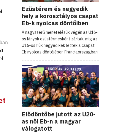
Ezüstérem és negyedik
i
hely a korosztályos csapat
Eb-k nyolcas döntőiben
A nagyszerű menetelésük végén az U16-
os lányok ezüstérmesként zártak, míg az
sban
U16-os fiúk negyedikek lettek a csapat
rd
Eb nyolcas döntőjében Franciaországban.
el
et
Elődöntőbe jutott az U20-
as női Eb-n a magyar
válogatott