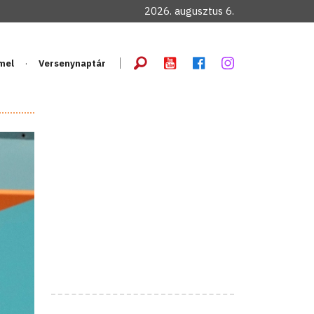
2026. augusztus 6.
mel
Versenynaptár