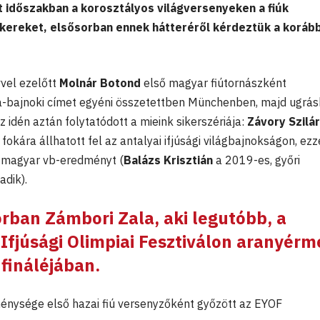
t időszakban a korosztályos világversenyeken a fiúk
sikereket, elsősorban ennek hátteréről kérdeztük a korább
vel ezelőtt
Molnár Botond
első magyar fiútornászként
pa-bajnoki címet egyéni összetettben Münchenben, majd ugrá
 idén aztán folytatódott a mieink sikerszériája:
Závory Szilá
kára állhatott fel az antalyai ifjúsági világbajnokságon, ezz
b magyar vb-eredményt (
Balázs Krisztián
a 2019-es, győri
dik).
sorban
Zámbori Zala
, aki legutóbb, a
 Ifjúsági Olimpiai Fesztiválon aranyérm
 fináléjában.
nysége első hazai fiú versenyzőként győzött az EYOF