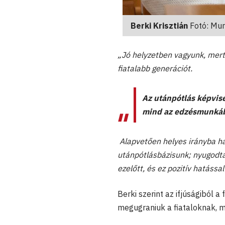
Berki Krisztián
Fotó: Mur
„Jó helyzetben vagyunk, mert 
fiatalabb generációt.
Az utánpótlás képvis
mind az edzésmunkában
Alapvetően helyes irányba ha
utánpótlásbázisunk; nyugodta
ezelőtt, és ez pozitív hatássa
Berki szerint az ifjúságiból 
megugraniuk a fiataloknak, mi