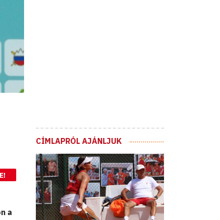
CÍMLAPRÓL AJÁNLJUK
E!
n a