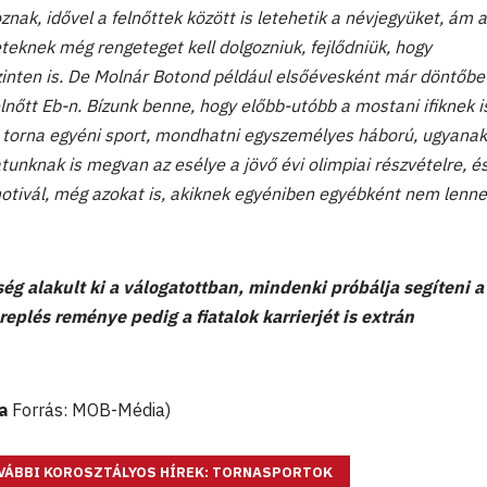
oznak, idővel a felnőttek között is letehetik a névjegyüket, ám 
teknek még rengeteget kell dolgozniuk, fejlődniük, hogy
inten is. De Molnár Botond például elsőévesként már döntőbe 
elnőtt Eb-n. Bízunk benne, hogy előbb-utóbb a mostani ifiknek i
 A torna egyéni sport, mondhatni egyszemélyes háború, ugyana
patunknak is megvan az esélye a jövő évi olimpiai részvételre, é
otivál, még azokat is, akiknek egyéniben egyébként nem lenne
ég alakult ki a válogatottban, mindenki próbálja segíteni a
replés reménye pedig a fiatalok karrierjét is extrán
a
Forrás: MOB-Média)
VÁBBI KOROSZTÁLYOS HÍREK: TORNASPORTOK