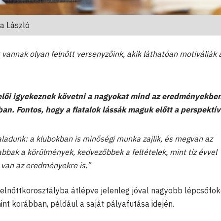
a László
vannak olyan felnőtt versenyzőink, akik láthatóan motiválják 
elői igyekeznek követni a nagyokat mind az eredményekben
. Fontos, hogy a fiatalok lássák maguk előtt a perspektív
ladunk: a klubokban is minőségi munka zajlik, és megvan az
bbak a körülmények, kedvezőbbek a feltételek, mint tíz évvel
l van az eredményekre is.”
a felnőttkorosztályba átlépve jelenleg jóval nagyobb lépcsőfok
nt korábban, például a saját pályafutása idején.