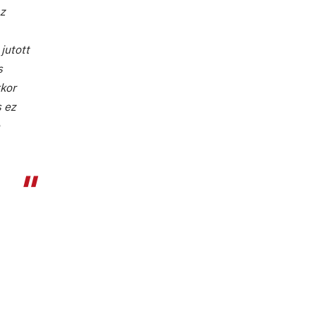
az
jutott
s
kkor
s ez