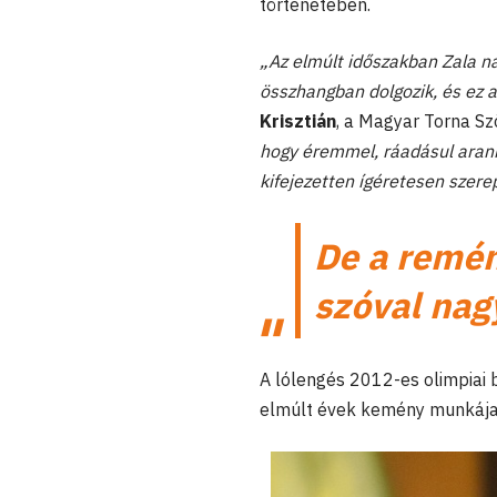
történetében.
„Az elmúlt időszakban Zala na
összhangban dolgozik, és ez 
Krisztián
, a Magyar Torna Sz
hogy éremmel, ráadásul arann
kifejezetten ígéretesen szerep
De a remény
szóval nagy
A lólengés 2012-es olimpiai b
elmúlt évek kemény munkája