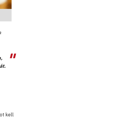
a
,
át.
ot kell