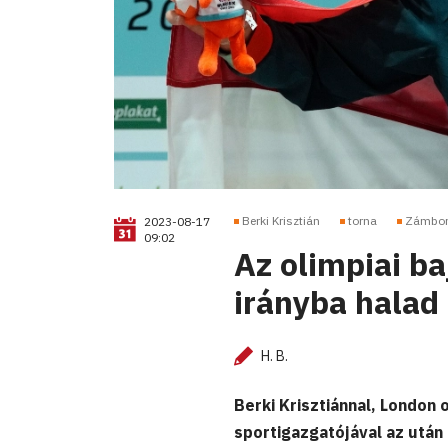
Berki Krisztián
torna
Zámbor
2023-08-17
09:02
Az olimpiai ba
irányba halad 
H. B.
Berki Krisztiánnal, London 
sportigazgatójával az után