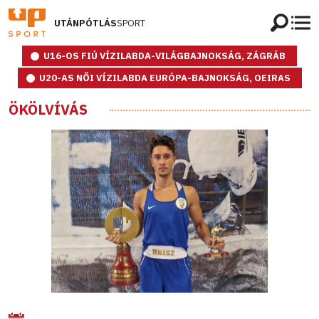
UTÁNPÓTLÁS
SPORT
U16-OS FIÚ VÍZILABDA-VILÁGBAJNOKSÁG, ZÁGRÁB
U20-AS NŐI VÍZILABDA EURÓPA-BAJNOKSÁG, OEIRAS
ÖKÖLVÍVÁS