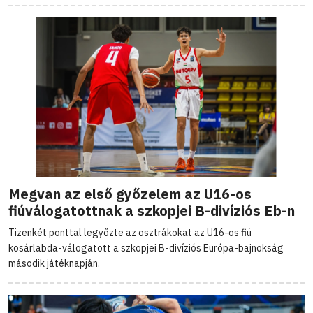
Megvan az első győzelem az U16-os
fiúválogatottnak a szkopjei B-divíziós Eb-n
Tizenkét ponttal legyőzte az osztrákokat az U16-os fiú
kosárlabda-válogatott a szkopjei B-divíziós Európa-bajnokság
második játéknapján.