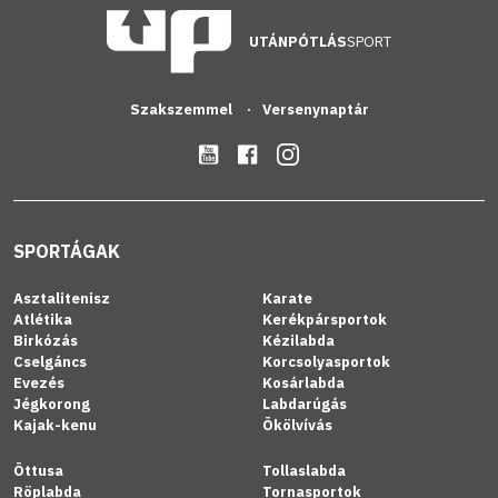
UTÁNPÓTLÁS
SPORT
Szakszemmel
Versenynaptár
SPORTÁGAK
Asztalitenisz
Karate
Atlétika
Kerékpársportok
Birkózás
Kézilabda
Cselgáncs
Korcsolyasportok
Evezés
Kosárlabda
Jégkorong
Labdarúgás
Kajak-kenu
Ökölvívás
Öttusa
Tollaslabda
Röplabda
Tornasportok