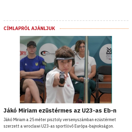
CÍMLAPRÓL AJÁNLJUK
Jákó Miriam ezüstérmes az U23-as Eb-n
Jákó Miriam a 25 méter pisztoly versenyszámban ezüstérmet
szerzett a wroclawi U23-as sportlövő Európa-bajnokságon.