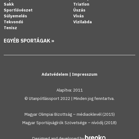
Sakk
Triatlon
Sportlövészet
Úszás
Súlyemelés
Vívás
Tekvondó
Vízilabda
Tenisz
EGYÉB SPORTÁGAK »
Adatvédelem
|
Impresszum
Alapítva: 2011
© Utanpótlássport 2022 | Minden jog fenntartva.
Magyar Olimpiai Bizottság – médiaoklevél (2015)
Magyar Sportújságírók Szövetsége – nívódíj (2018)
Designed and developed by