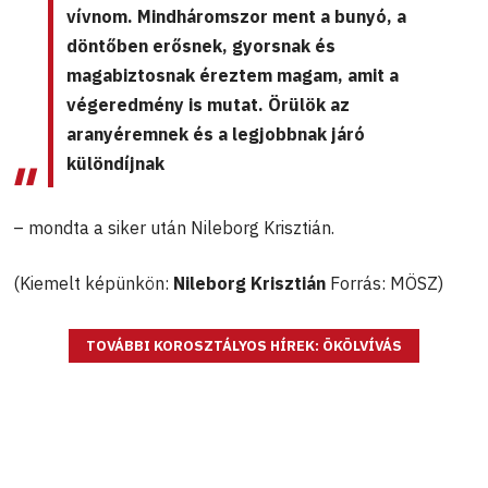
vívnom. Mindháromszor ment a bunyó, a
döntőben erősnek, gyorsnak és
magabiztosnak éreztem magam, amit a
végeredmény is mutat. Örülök az
aranyéremnek és a legjobbnak járó
különdíjnak
– mondta a siker után Nileborg Krisztián.
(Kiemelt képünkön:
Nileborg Krisztián
Forrás: MÖSZ)
TOVÁBBI KOROSZTÁLYOS HÍREK: ÖKÖLVÍVÁS