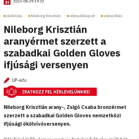
2023-08-29 19:32
ökölvívás
Nileborg Krisztián
utánpótlásport
utánpótlás
Nileborg Krisztián
aranyérmet szerzett a
szabadkai Golden Gloves
ifjúsági versenyen
UP-info
IRATKOZZ FEL HÍRLEVELÜNKRE!
Nileborg Krisztián arany-, Zsigó Csaba bronzérmet
szerzett a szabadkai Golden Gloves nemzetközi
ifjúsági ökölvívóversenyen.