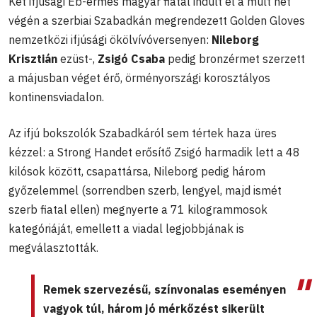
Két ifjúsági Eb-érmes magyar fiatal indult el a múlt hét
végén a szerbiai Szabadkán megrendezett Golden Gloves
nemzetközi ifjúsági ökölvívóversenyen:
Nileborg
Krisztián
ezüst-,
Zsigó Csaba
pedig bronzérmet szerzett
a májusban véget érő, örményországi korosztályos
kontinensviadalon.
Az ifjú bokszolók Szabadkáról sem tértek haza üres
kézzel: a Strong Handet erősítő Zsigó harmadik lett a 48
kilósok között, csapattársa, Nileborg pedig három
győzelemmel (sorrendben szerb, lengyel, majd ismét
szerb fiatal ellen) megnyerte a 71 kilogrammosok
kategóriáját, emellett a viadal legjobbjának is
megválasztották.
Remek szervezésű, színvonalas eseményen
vagyok túl, három jó mérkőzést sikerült