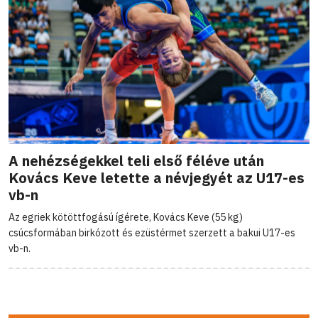
A nehézségekkel teli első féléve után
Kovács Keve letette a névjegyét az U17-es
vb-n
Az egriek kötöttfogású ígérete, Kovács Keve (55 kg)
csúcsformában birkózott és ezüstérmet szerzett a bakui U17-es
vb-n.