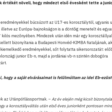
k értékét növeli, hogy mindezt első évesként tette a juni
eredményekkel búcsúzott az U17-es korosztálytól, ugyanis u
 illetve az Európa-bajnokságon is a döntőig menetelt és egya
 kilós mezőnyében. Mindezek után idén már egy korosztállya
kellett bizonyítania a Budapesti Honvéd-KIMBA fiataljának, ak
kiemelkedő eredményekkel, sőt folytatta sikersorozatát: elő
országi junior Eb-n, majd a jordániai vb-n szintén dobogóra
árt.
i, hogy a saját elvárásaimat is felülmúltam az idei Eb-ezüst
ék az Utánpótlássportnak. –
Az év elején még kicsit bizonytal
gy a korosztályváltás után első éves juniorként pontosan mire