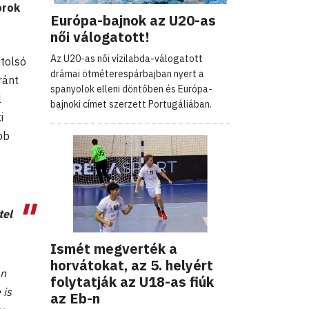
orok
Európa-bajnok az U20-as
női válogatott!
Az U20-as női vízilabda-válogatott
tolsó
drámai ötméterespárbajban nyert a
ránt
spanyolok elleni döntőben és Európa-
l
bajnoki címet szerzett Portugáliában.
i
bb
tel
Ismét megverték a
horvátokat, az 5. helyért
an
folytatják az U18-as fiúk
 is
az Eb-n