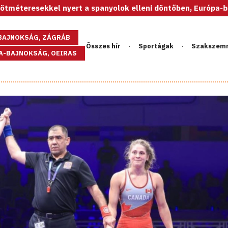
yert a spanyolok elleni döntőben, Európa-bajnok az U20-as n
GBAJNOKSÁG, ZÁGRÁB
Összes hír
Sportágak
Szakszem
PA-BAJNOKSÁG, OEIRAS