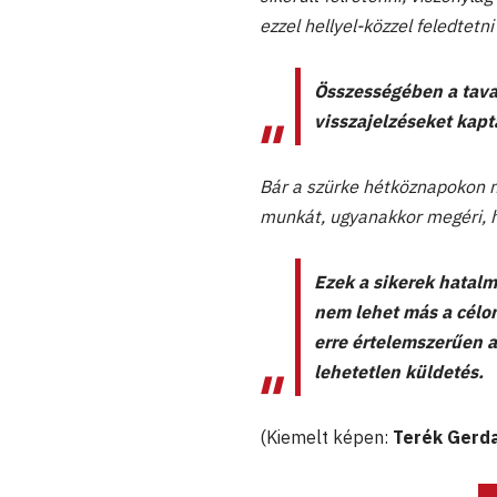
ezzel hellyel-közzel feledtet
Összességében a taval
visszajelzéseket kapt
Bár a szürke hétköznapokon n
munkát, ugyanakkor megéri, his
Ezek a sikerek hatalm
nem lehet más a célo
erre értelemszerűen a
lehetetlen küldetés.
(Kiemelt képen:
Terék Gerd