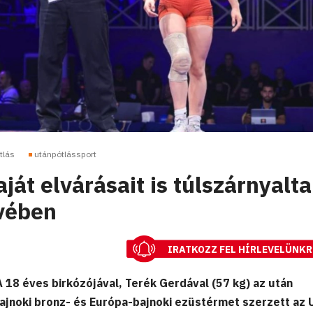
tlás
utánpótlássport
ját elvárásait is túlszárnyalta
vében
IRATKOZZ FEL HÍRLEVELÜNKR
8 éves birkózójával, Terék Gerdával (57 kg) az után
ajnoki bronz- és Európa-bajnoki ezüstérmet szerzett az 