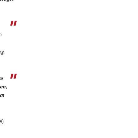
.
eg
re
en,
em
W)