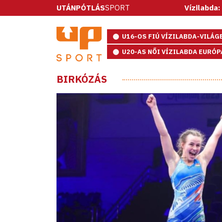
UTÁNPÓTLÁS
SPORT
Vízilabda: ötméteresekkel n
U16-OS FIÚ VÍZILABDA-VILÁ
U20-AS NŐI VÍZILABDA EURÓ
BIRKÓZÁS