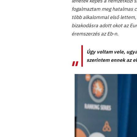
lehetek képes a nemzetközi sz
fogalmaztam meg hatalmas cél
több alkalommal első lettem,
bizakodásra adott okot az Eur
éremszerzés az Eb-n.
Úgy voltam vele, ugy
szerintem ennek az e