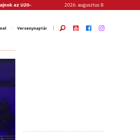
ői válogatott!
2026. augusztus 8.
mel
Versenynaptár