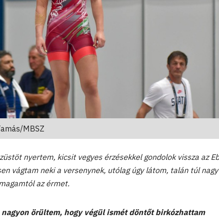
 Tamás/MBSZ
züstöt nyertem, kicsit vegyes érzésekkel gondolok vissza az Eb
en vágtam neki a versenynek, utólag úgy látom, talán túl nagy
 magamtól az érmet.
nagyon örültem, hogy végül ismét döntőt birkózhattam