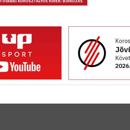
TOVÁBBI KOROSZTÁLYOS HÍREK: BIRKÓZÁS
Koro
Jöv
Követ
2026.