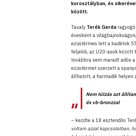
korosztályban, és sikeréne
között.
Tavaly
Terék Gerda
ragyogó 
évesként a világbajnokságon,
ezüstérmes lett a kadétok 57
feljebb, az U20-asok között 
továbbra sem maradt adós a 
ezüstérmet szerzett a spanyol
állhatott, a harmadik helyen z
Nem túlzás azt állítan
és vb-bronzzal
– kezdte a 18 esztendős Ter
voltam azzal kapcsolatban, ho