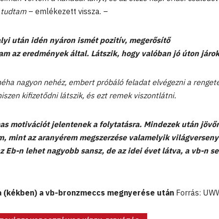
ni tudtam
– emlékezett vissza. –
yi után idén nyáron ismét pozitív, megerősítő
am az eredmények által. Látszik, hogy valóban jó úton járok
éha nagyon nehéz, embert próbáló feladat elvégezni a renget
zen kifizetődni látszik, és ezt remek viszontlátni.
as motivációt jelentenek a folytatásra. Mindezek után jövő
m, mint az aranyérem megszerzése valamelyik világverseny
z Eb-n lehet nagyobb sansz, de az idei évet látva, a vb-n s
a (kékben) a vb-bronzmeccs megnyerése után
Forrás: UW