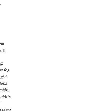
.
ása
ett.
g,
be fog
gizt,
léba
mlék,
előtte
t
ttságot