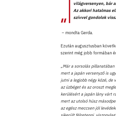
világversenyen, bár a
Az akkori hatalmas el
szívvel gondolok viss
– mondta Gerda.
Ezután augusztusban követke
szerint még jobb formában ér
„Már a sorsolás pillanatában 
mert a japán versenyző is ugy
jutni a legjobb négy közé, de v
az üzbéget és az oroszt megle
kerülésért a japán lány várt 
mert az utolsó húsz másodper
az egész meccsen jól levédek
sikerült félretenni, viszonyla