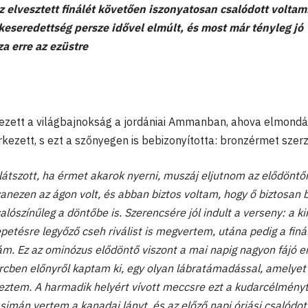
z elvesztett finálét követően iszonyatosan csalódott voltam
keseredettség persze idővel elmúlt, és most már tényleg jó
za erre az ezüstre
zett a világbajnokság a jordániai Ammanban, ahova elmond
kezett, s ezt a szőnyegen is bebizonyította: bronzérmet szerz
látszott, ha érmet akarok nyerni, muszáj eljutnom az elődöntői
anezen az ágon volt, és abban biztos voltam, hogy ő biztosan 
alószínűleg a döntőbe is. Szerencsére jól indult a verseny: a kir
petésre legyőző cseh riválist is megvertem, utána pedig a finá
rám. Ez az ominózus elődöntő viszont a mai napig nagyon fájó e
cben előnyről kaptam ki, egy olyan lábratámadással, amelyet 
eztem. A harmadik helyért vívott meccsre ezt a kudarcélmény
g simán vertem a kanadai lányt, és az előző napi óriási csalódo