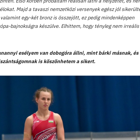
inten. Első körben próbáltam reálisan látni a helyzetet, és n
okat. Majd a tavaszi nemzetközi versenyek egész jól sikerült
 valamint egy-két bronz is összejött, ez pedig mindenképpen
ópa-bajnokságra készülve. Elhittem, hogy tényleg nem irreális 
anannyi esélyem van dobogóra állni, mint bárki másnak, és
lszántságomnak is köszönhetem a sikert.