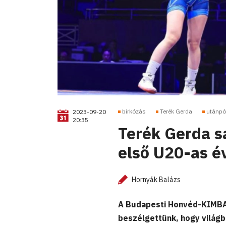
birkózás
Terék Gerda
utánpó
2023-09-20
20:35
Terék Gerda sa
első U20-as é
Hornyák Balázs
A Budapesti Honvéd-KIMBA 1
beszélgettünk, hogy világb