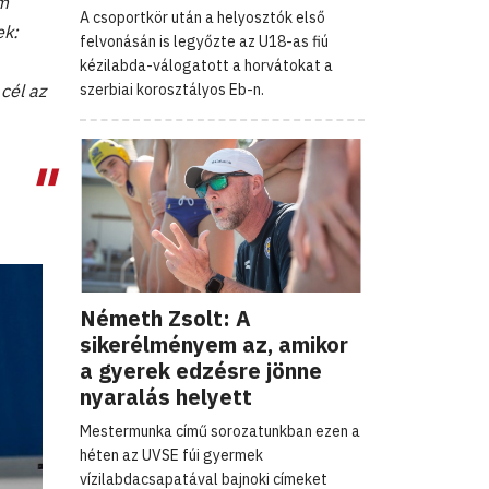
em
A csoportkör után a helyosztók első
ek:
felvonásán is legyőzte az U18-as fiú
kézilabda-válogatott a horvátokat a
szerbiai korosztályos Eb-n.
cél az
Németh Zsolt: A
sikerélményem az, amikor
a gyerek edzésre jönne
nyaralás helyett
Mestermunka című sorozatunkban ezen a
héten az UVSE fúi gyermek
vízilabdacsapatával bajnoki címeket