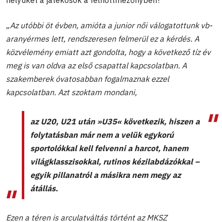
helyüket a játékosok a felnőttmezőnyben?
„Az utóbbi öt évben, amióta a junior női válogatottunk vb-
aranyérmes lett, rendszeresen felmerül ez a kérdés. A
közvélemény emiatt azt gondolta, hogy a következő tíz év
meg is van oldva az első csapattal kapcsolatban. A
szakemberek óvatosabban fogalmaznak ezzel
kapcsolatban. Azt szoktam mondani,
az U20, U21 után »U35« következik, hiszen a
folytatásban már nem a velük egykorú
sportolókkal kell felvenni a harcot, hanem
világklasszisokkal, rutinos kézilabdázókkal –
egyik pillanatról a másikra nem megy az
átállás.
Ezen a téren is arculatváltás történt az MKSZ