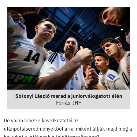
Sótonyi László marad a juniorválogatott élén
Forrás: IHF
De vajon lehet-e következtetni az
utánpótláseredményekből arra, miként állják majd meg a