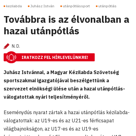
kezilabda
Juhász István
utánpótlássport
utánpótlás
Továbbra is az élvonalban a
hazai utánpótlás
N. D.
IRATKOZZ FEL HÍRLEVELÜNKRE!
Juhász Istvánnal, a Magyar Kézilabda Szövetség
sportszakmai igazgatójával beszélgettünk a
szervezet elnökségi ülése után a hazai utánpótlás-
válogatottak nyári teljesítményéről.
Eseménydús nyarat zártak a hazai utánpótlás kézilabda-
válogatottak: az U19-es és az U21-es férficsapat
világbajnokságon, az U17-es és az U19-es