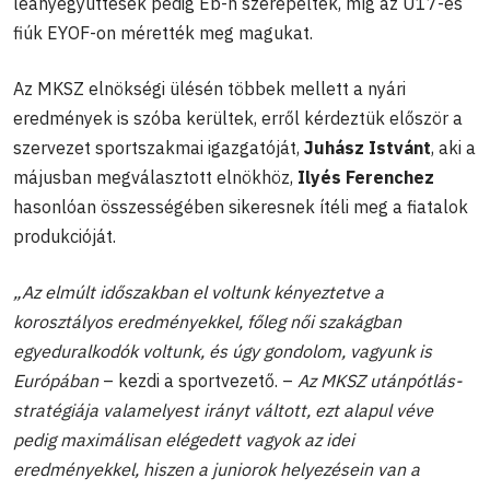
leányegyüttesek pedig Eb-n szerepeltek, míg az U17-es
fiúk EYOF-on mérették meg magukat.
Az MKSZ elnökségi ülésén többek mellett a nyári
eredmények is szóba kerültek, erről kérdeztük először a
szervezet sportszakmai igazgatóját,
Juhász Istvánt
, aki a
májusban megválasztott elnökhöz,
Ilyés Ferenchez
hasonlóan összességében sikeresnek ítéli meg a fiatalok
produkcióját.
„Az elmúlt időszakban el voltunk kényeztetve a
korosztályos eredményekkel, főleg női szakágban
egyeduralkodók voltunk, és úgy gondolom, vagyunk is
Európában
– kezdi a sportvezető. –
Az MKSZ utánpótlás-
stratégiája valamelyest irányt váltott, ezt alapul véve
pedig maximálisan elégedett vagyok az idei
eredményekkel, hiszen a juniorok helyezésein van a