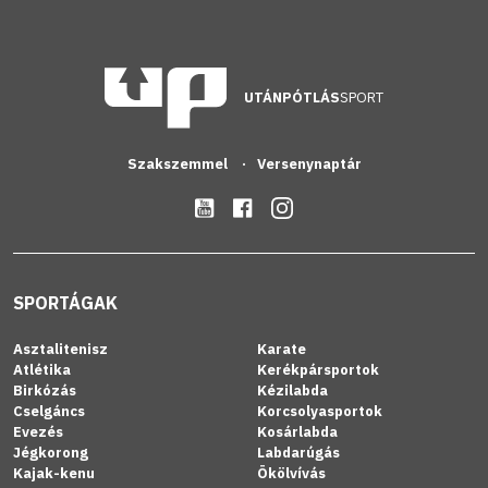
UTÁNPÓTLÁS
SPORT
Szakszemmel
Versenynaptár
SPORTÁGAK
Asztalitenisz
Karate
Atlétika
Kerékpársportok
Birkózás
Kézilabda
Cselgáncs
Korcsolyasportok
Evezés
Kosárlabda
Jégkorong
Labdarúgás
Kajak-kenu
Ökölvívás