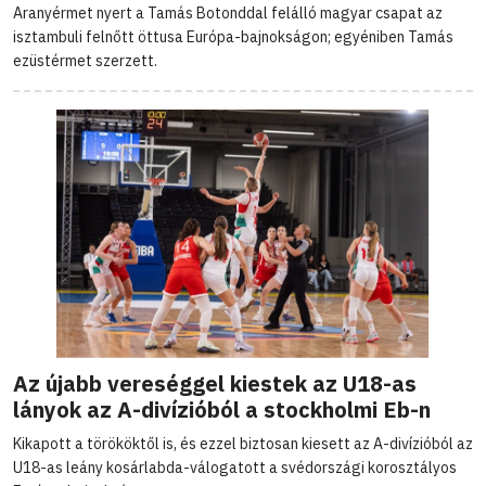
Aranyérmet nyert a Tamás Botonddal felálló magyar csapat az
isztambuli felnőtt öttusa Európa-bajnokságon; egyéniben Tamás
ezüstérmet szerzett.
Az újabb vereséggel kiestek az U18-as
lányok az A-divízióból a stockholmi Eb-n
Kikapott a törököktől is, és ezzel biztosan kiesett az A-divízióból az
U18-as leány kosárlabda-válogatott a svédországi korosztályos