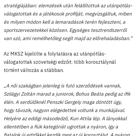
stratégiájában: elemzések után felállítottuk az utánpótlás-
válogatottak és a játékosok profilját, megvizsgáltuk, miben
és milyen módon kell a lemaradások terén fejleszteni, a
sportszervezetekkel közösen. Egységes tesztrendszerről
van szó, ami remélhetőleg segít majd az előrehaladásban.”
Az MKSZ kijelölte a folytatásra az utánpótlás-
válogatottak szövetségi edzőit; több korosztálynál
történt változás a stábban.
„A női szakágban jelenleg is futó szerződések vannak,
Szilágyi Zoltán marad a juniorok, Bohus Beáta pedig az ifik
élén. A serdülőknél Penszki Gergely maga döntött úgy,
hogy távozik, nagyon elégedettek voltunk a munkájával.
Helyére az eddigi másodedző, Kun Attila lép. A lányokkal
ellentétben a fiúk kategóriát ugrottak a nyáron, így a
fiatalok új edzőkkel kezdik meg az új korosztályt. A nyáron