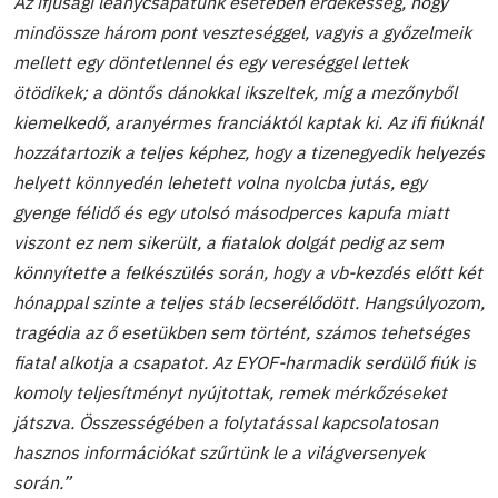
Az ifjúsági leánycsapatunk esetében érdekesség, hogy
mindössze három pont veszteséggel, vagyis a győzelmeik
mellett egy döntetlennel és egy vereséggel lettek
ötödikek; a döntős dánokkal ikszeltek, míg a mezőnyből
kiemelkedő, aranyérmes franciáktól kaptak ki. Az ifi fiúknál
hozzátartozik a teljes képhez, hogy a tizenegyedik helyezés
helyett könnyedén lehetett volna nyolcba jutás, egy
gyenge félidő és egy utolsó másodperces kapufa miatt
viszont ez nem sikerült, a fiatalok dolgát pedig az sem
könnyítette a felkészülés során, hogy a vb-kezdés előtt két
hónappal szinte a teljes stáb lecserélődött. Hangsúlyozom,
tragédia az ő esetükben sem történt, számos tehetséges
fiatal alkotja a csapatot. Az EYOF-harmadik serdülő fiúk is
komoly teljesítményt nyújtottak, remek mérkőzéseket
játszva. Összességében a folytatással kapcsolatosan
hasznos információkat szűrtünk le a világversenyek
során.”