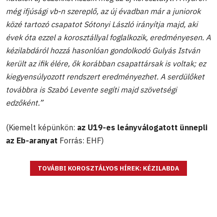
még ifjúsági vb-n szereplő, az új évadban már a juniorok
közé tartozó csapatot Sótonyi László irányítja majd, aki
évek óta ezzel a korosztállyal foglalkozik, eredményesen. A
kézilabdáról hozzá hasonlóan gondolkodó Gulyás István
került az ifik élére, ők korábban csapattársak is voltak; ez
kiegyensúlyozott rendszert eredményezhet. A serdülőket
továbbra is Szabó Levente segíti majd szövetségi
edzőként.”
(Kiemelt képünkön:
az U19-es leányválogatott ünnepli
az Eb-aranyat
Forrás: EHF)
TOVÁBBI KOROSZTÁLYOS HÍREK: KÉZILABDA