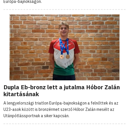
Európa-bajnokságon.
Dupla Eb-bronz lett a jutalma Hóbor Zalán
kitartásának
A lengyelországi triatlon Európa-bajnokságon a felnőttek és az
U23-asok között is bronzérmet szerző Hóbor Zalán mesélt az
Utánpótlássportnak a siker kapcsán.