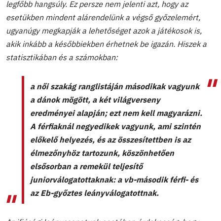
legfőbb hangsúly. Ez persze nem jelenti azt, hogy az
esetükben mindent alárendelünk a végső győzelemért,
ugyanúgy megkapják a lehetőséget azok a játékosok is,
akik inkább a későbbiekben érhetnek be igazán. Hiszek a
statisztikában és a számokban:
a női szakág ranglistáján másodikak vagyunk
a dánok mögött, a két világverseny
eredményei alapján; ezt nem kell magyarázni.
A férfiaknál negyedikek vagyunk, ami szintén
előkelő helyezés, és az összesítettben is az
élmezőnyhöz tartozunk, köszönhetően
elsősorban a remekül teljesítő
juniorválogatottaknak: a vb-második férfi- és
az Eb-győztes leányválogatottnak.