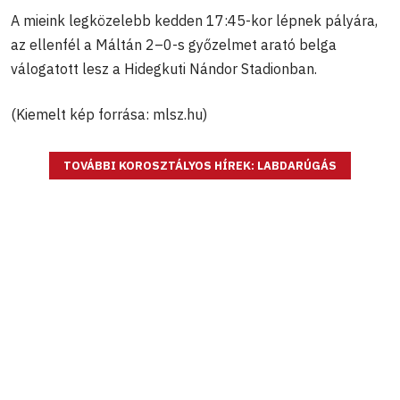
A mieink legközelebb kedden 17:45-kor lépnek pályára,
az ellenfél a Máltán 2–0-s győzelmet arató belga
válogatott lesz a Hidegkuti Nándor Stadionban.
(Kiemelt kép forrása: mlsz.hu)
TOVÁBBI KOROSZTÁLYOS HÍREK: LABDARÚGÁS