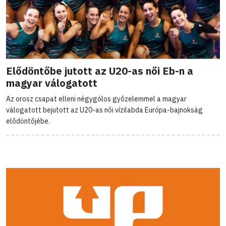
Elődöntőbe jutott az U20-as női Eb-n a
magyar válogatott
Az orosz csapat elleni négygólos győzelemmel a magyar
válogatott bejutott az U20-as női vízilabda Európa-bajnokság
elődöntőjébe.