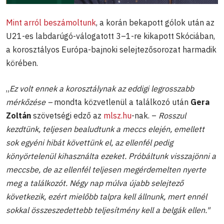
Mint arról beszámoltunk
, a korán bekapott gólok után az
U21-es labdarúgó-válogatott 3–1-re kikapott Skóciában,
a korosztályos Európa-bajnoki selejtezősorozat harmadik
körében.
„
Ez volt ennek a korosztálynak az eddigi legrosszabb
mérkőzése –
mondta közvetlenül a találkozó után
Gera
Zoltán
szövetségi edző az
mlsz.hu
-nak. –
Rosszul
kezdtünk, teljesen bealudtunk a meccs elején, emellett
sok egyéni hibát követtünk el, az ellenfél pedig
könyörtelenül kihasználta ezeket. Próbáltunk visszajönni a
meccsbe, de az ellenfél teljesen megérdemelten nyerte
meg a találkozót. Négy nap múlva újabb selejtező
következik, ezért mielőbb talpra kell állnunk, mert ennél
sokkal összeszedettebb teljesítmény kell a belgák ellen."