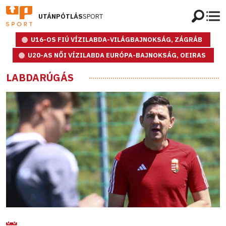
UTÁNPÓTLÁS
SPORT
U16-OS FIÚ VÍZILABDA-VILÁGBAJNOKSÁG, ZÁGRÁB
U20-AS NŐI VÍZILABDA EURÓPA-BAJNOKSÁG, OEIRAS
LABDARÚGÁS