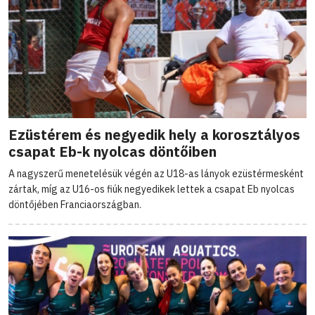
Ezüstérem és negyedik hely a korosztályos
csapat Eb-k nyolcas döntőiben
A nagyszerű menetelésük végén az U18-as lányok ezüstérmesként
zártak, míg az U16-os fiúk negyedikek lettek a csapat Eb nyolcas
döntőjében Franciaországban.