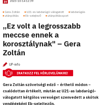
2023-10-14 12:39
Gera Zoltán
U21-es labdarúgó-válogatott
labdarúgás
utánpótlás
Eb-selejtező
utánpótlássport
„Ez volt a legrosszabb
meccse ennek a
korosztálynak" – Gera
Zoltán
UP-info
IRATKOZZ FEL HÍRLEVELÜNKRE!
Gera Zoltán szövetségi edző – érthető módon –
csalódottan értékelt, miután az U21-as labdarúgó-
válogatott kétgólos vereséget szenvedett a skótok
vendégeként Eb-selejtezőn.