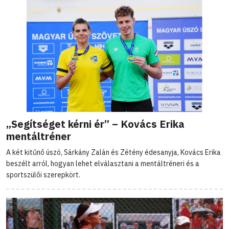
„Segítséget kérni ér” – Kovács Erika
mentáltréner
A két kitűnő úszó, Sárkány Zalán és Zétény édesanyja, Kovács Erika
beszélt arról, hogyan lehet elválasztani a mentáltréneri és a
sportszülői szerepkört.