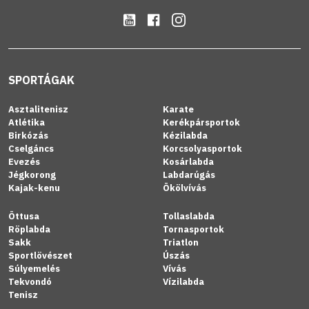
SPORTÁGAK
Asztalitenisz
Karate
Atlétika
Kerékpársportok
Birkózás
Kézilabda
Cselgáncs
Korcsolyasportok
Evezés
Kosárlabda
Jégkorong
Labdarúgás
Kajak-kenu
Ökölvívás
Öttusa
Tollaslabda
Röplabda
Tornasportok
Sakk
Triatlon
Sportlövészet
Úszás
Súlyemelés
Vívás
Tekvondó
Vízilabda
Tenisz