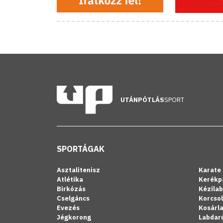
UTÁNPÓTLÁS
SPORT
SPORTÁGAK
Asztalitenisz
Karate
Atlétika
Kerékp
Birkózás
Kézila
Cselgáncs
Korcso
Evezés
Kosárl
Jégkorong
Labdar