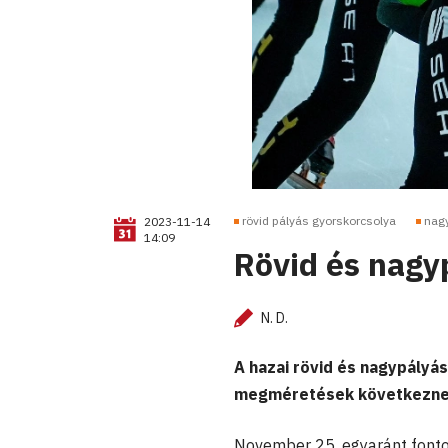
rövid pályás gyorskorcsolya
nag
2023-11-14
14:09
Rövid és nagy
N. D.
A hazai rövid és nagypályá
megméretések következne
November 25. egyaránt fontos