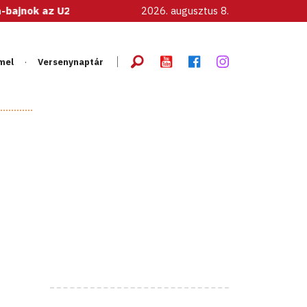
U20-as női válogatott!
2026. augusztus 8.
mel
Versenynaptár