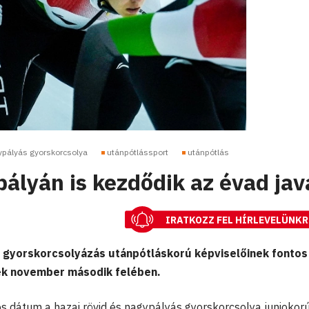
ypályás gyorskorcsolya
utánpótlássport
utánpótlás
pályán is kezdődik az évad jav
IRATKOZZ FEL HÍRLEVELÜNKR
s gyorskorcsolyázás utánpótláskorú képviselőinek fontos
k november második felében.
 dátum a hazai rövid és nagypályás gyorskorcsolya juniokor