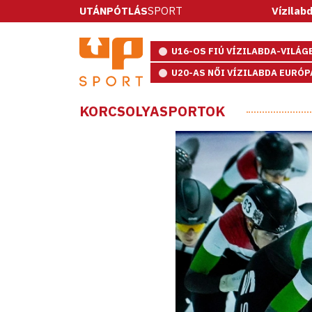
UTÁNPÓTLÁS
SPORT
Vízilabda: ötméter
U16-OS FIÚ VÍZILABDA-VILÁ
U20-AS NŐI VÍZILABDA EURÓ
KORCSOLYASPORTOK