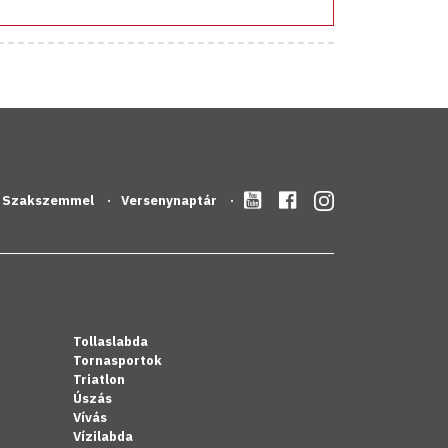
Szakszemmel
Versenynaptár
Tollaslabda
Tornasportok
Triatlon
Úszás
Vívás
Vízilabda