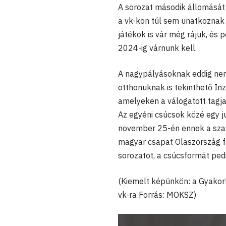
A sorozat második állomását 
a vk-kon túl sem unatkoznak ma
játékok is vár még rájuk, és 
2024-ig várnunk kell.
A nagypályásoknak eddig nem 
otthonuknak is tekinthető In
amelyeken a válogatott tagja
Az egyéni csúcsok közé egy jun
november 25-én ennek a szaká
magyar csapat Olaszország fe
sorozatot, a csúcsformát pedi
(Kiemelt képünkön: a Gyakor
vk-ra Forrás: MOKSZ)