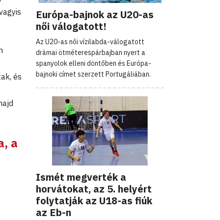
vagyis
Európa-bajnok az U20-as
női válogatott!
Az U20-as női vízilabda-válogatott
n
drámai ötméterespárbajban nyert a
spanyolok elleni döntőben és Európa-
bajnoki címet szerzett Portugáliában.
ak, és
majd
a, a
Ismét megverték a
horvátokat, az 5. helyért
folytatják az U18-as fiúk
az Eb-n