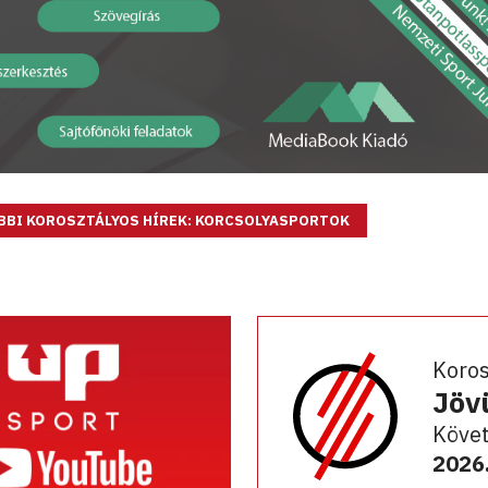
BBI KOROSZTÁLYOS HÍREK: KORCSOLYASPORTOK
Koro
Jöv
Követ
2026.