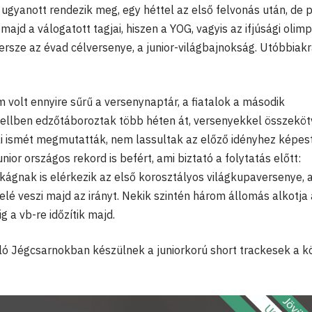
ugyanott rendezik meg, egy héttel az első felvonás után, de 
jd a válogatott tagjai, hiszen a YOG, vagyis az ifjúsági olimp
persze az évad célversenye, a junior-világbajnokság. Utóbbiak
volt ennyire sűrű a versenynaptár, a fiatalok a második
zellben edzőtáboroztak több héten át, versenyekkel összeköt
i ismét megmutatták, nem lassultak az előző idényhez képest,
ior országos rekord is befért, ami biztató a folytatás előtt:
gnak is elérkezik az első korosztályos világkupaversenye, 
lé veszi majd az irányt. Nekik szintén három állomás alkotja 
g a vb-re időzítik majd.
ló Jégcsarnokban készülnek a juniorkorú short trackesek a k