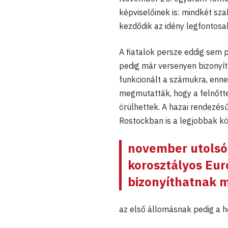
képviselőinek is: mindkét sz
kezdődik az idény legfontosa
A fiatalok persze eddig sem 
pedig már versenyen bizonyí
funkcionált a számukra, enne
megmutatták, hogy a felnőtt
örülhettek. A hazai rendezé
Rostockban is a legjobbak kö
november utolsó 
korosztályos Eu
bizonyíthatnak m
az első állomásnak pedig a h