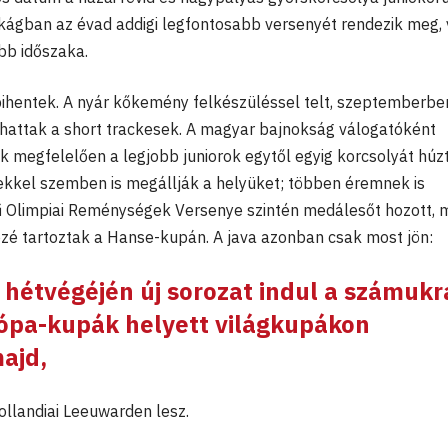
akágban az évad addigi legfontosabb versenyét rendezik meg, 
bb időszaka.
pihentek. A nyár kőkemény felkészüléssel telt, szeptemberbe
thattak a short trackesek. A magyar bajnokság válogatóként
k megfelelően a legjobb juniorok egytől egyig korcsolyát húzt
ekkel szemben is megállják a helyüket; többen éremnek is
sű Olimpiai Reménységek Versenye szintén medálesőt hozott, 
zé tartoztak a Hanse-kupán. A java azonban csak most jön:
hétvégéjén új sorozat indul a számukr
rópa-kupák helyett világkupákon
ajd,
ollandiai Leeuwarden lesz.