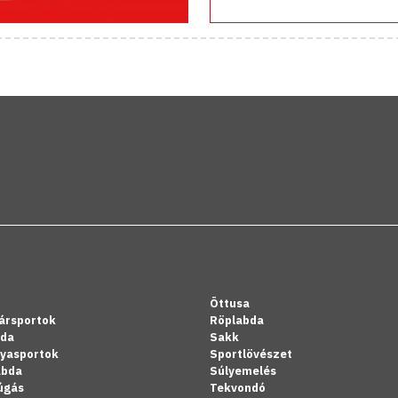
Öttusa
ársportok
Röplabda
bda
Sakk
lyasportok
Sportlövészet
abda
Súlyemelés
úgás
Tekvondó