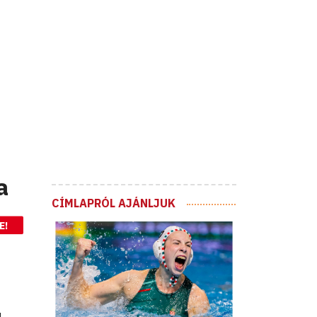
a
CÍMLAPRÓL AJÁNLJUK
E!
ú