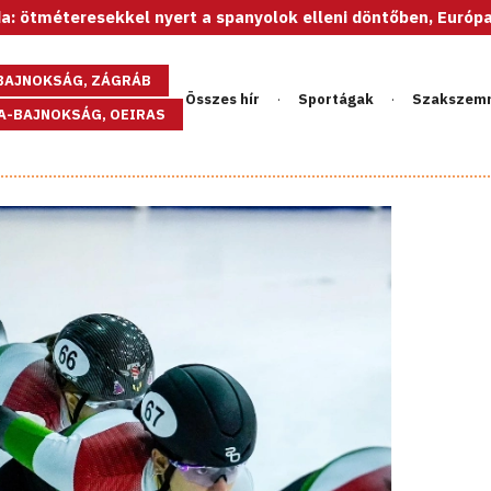
esekkel nyert a spanyolok elleni döntőben, Európa-bajnok az 
GBAJNOKSÁG, ZÁGRÁB
Összes hír
Sportágak
Szakszem
PA-BAJNOKSÁG, OEIRAS