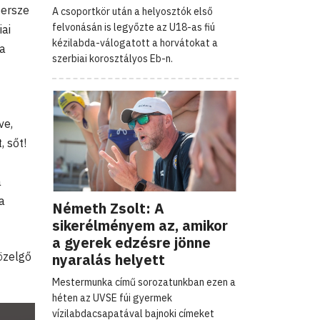
persze
A csoportkör után a helyosztók első
felvonásán is legyőzte az U18-as fiú
iai
kézilabda-válogatott a horvátokat a
ra
szerbiai korosztályos Eb-n.
ve,
 sőt!
a
a
Németh Zsolt: A
sikerélményem az, amikor
a gyerek edzésre jönne
özelgő
nyaralás helyett
Mestermunka című sorozatunkban ezen a
héten az UVSE fúi gyermek
vízilabdacsapatával bajnoki címeket