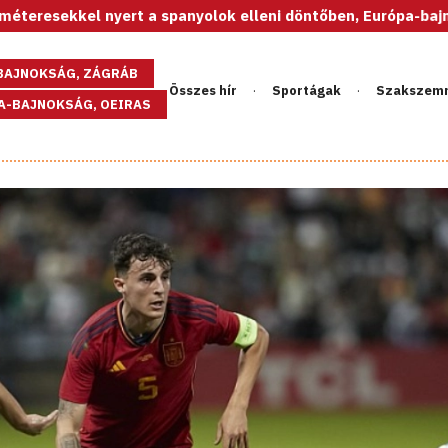
 nyert a spanyolok elleni döntőben, Európa-bajnok az U20-as
GBAJNOKSÁG, ZÁGRÁB
Összes hír
Sportágak
Szakszem
PA-BAJNOKSÁG, OEIRAS