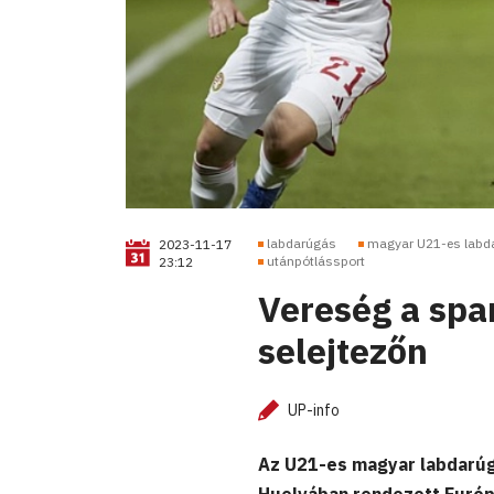
labdarúgás
magyar U21-es labda
2023-11-17
utánpótlássport
23:12
Vereség a spa
selejtezőn
UP-info
Az U21-es magyar labdarúg