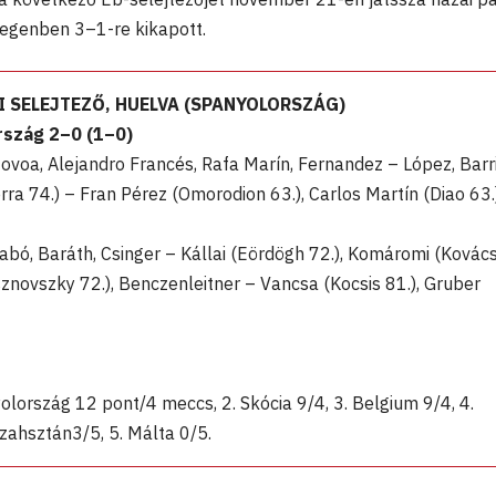
idegenben 3–1-re kikapott.
 SELEJTEZŐ, HUELVA (SPANYOLORSZÁG)
szág 2–0 (1–0)
ovoa, Alejandro Francés, Rafa Marín, Fernandez – López, Barr
erra 74.) – Fran Pérez (Omorodion 63.), Carlos Martín (Diao 63.)
abó, Baráth, Csinger – Kállai (Eördögh 72.), Komáromi (Kovác
sznovszky 72.), Benczenleitner – Vancsa (Kocsis 81.), Gruber
olország 12 pont/4 meccs, 2. Skócia 9/4, 3. Belgium 9/4, 4.
ahsztán3/5, 5. Málta 0/5.