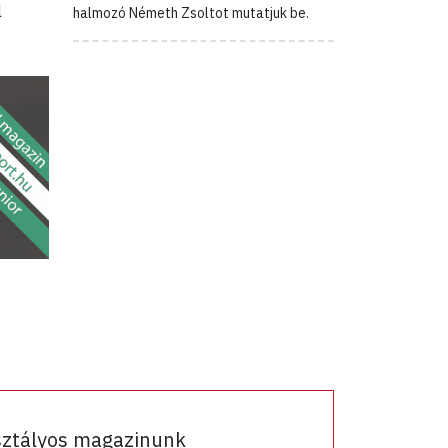
l
halmozó Németh Zsoltot mutatjuk be.
sztályos magazinunk