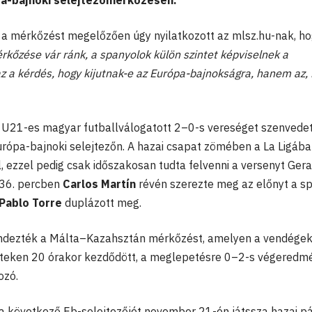
a-bajnoki selejtezőmérkőzésen.
 a mérkőzést megelőzően úgy nyilatkozott az mlsz.hu-nak, h
rkőzése vár ránk, a spanyolok külön szintet képviselnek a
 a kérdés, hogy kijutnak-e az Európa-bajnokságra, hanem az,
z U21-es magyar futballválogatott 2–0-s vereséget szenvedet
urópa-bajnoki selejtezőn. A hazai csapat zömében a La Ligáb
l, ezzel pedig csak időszakosan tudta felvenni a versenyt Gera
a 36. percben
Carlos Martín
révén szerezte meg az előnyt a s
Pablo Torre
duplázott meg.
endezték a Málta–Kazahsztán mérkőzést, amelyen a vendége
nteken 20 órakor kezdődött, a meglepetésre 0–2-s végeredm
ozó.
a következő Eb-selejtezőjét november 21-én játssza hazai p