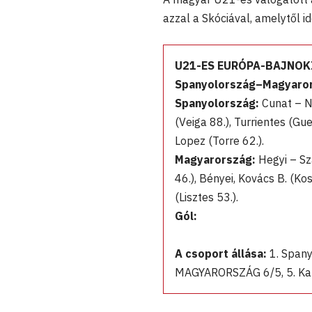
azzal a Skóciával, amelytől 
U21-ES EURÓPA-BAJNOKI
Spanyolország–Magyaror
Spanyolország:
Cunat – N
(Veiga 88.), Turrientes (Gu
Lopez (Torre 62.).
Magyarország:
Hegyi – Sz
46.), Bényei, Kovács B. (Ko
(Lisztes 53.).
Gól:
A csoport állása:
1. Spany
MAGYARORSZÁG 6/5, 5. Kaz