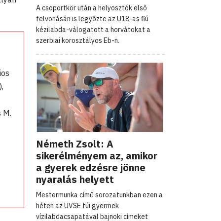
A csoportkör után a helyosztók első
felvonásán is legyőzte az U18-as fiú
kézilabda-válogatott a horvátokat a
szerbiai korosztályos Eb-n.
ios
,
s M.
Németh Zsolt: A
sikerélményem az, amikor
a gyerek edzésre jönne
nyaralás helyett
Mestermunka című sorozatunkban ezen a
héten az UVSE fúi gyermek
vízilabdacsapatával bajnoki címeket