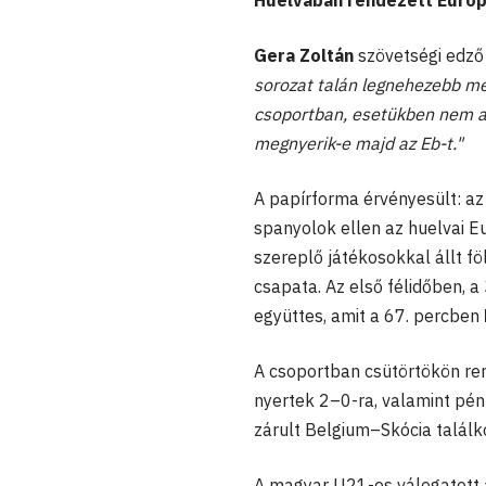
Huelvában rendezett Európ
Gera Zoltán
szövetségi edző
sorozat talán legnehezebb mé
csoportban, esetükben nem az
megnyerik-e majd az Eb-t."
A papírforma érvényesült: a
spanyolok ellen az huelvai E
szereplő játékosokkal állt fö
csapata. Az első félidőben, 
együttes, amit a 67. percben
A csoportban csütörtökön r
nyertek 2–0-ra, valamint pé
zárult Belgium–Skócia találk
A magyar U21-es válogatott 