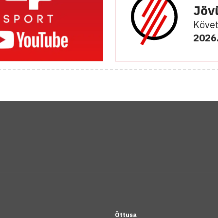
Jöv
Követ
2026.
Öttusa