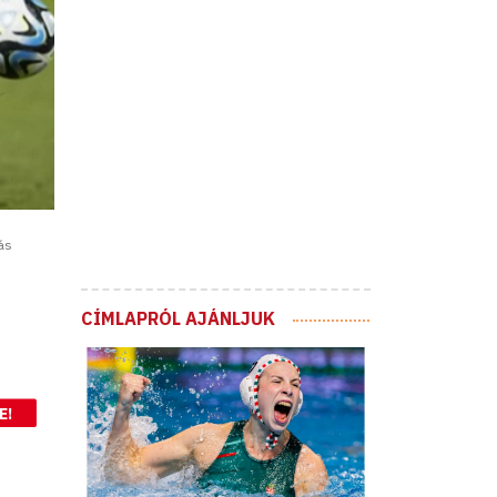
ás
CÍMLAPRÓL AJÁNLJUK
E!