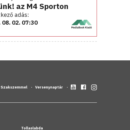
ünk! az M4 Sporton
kező adás:
 08. 02. 07:30
Szakszemmel
Versenynaptár
Tollaslabda