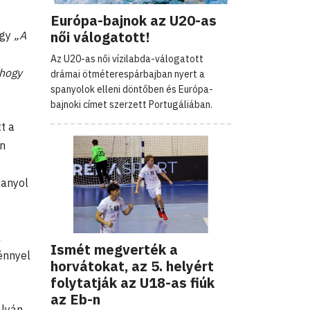
Európa-bajnok az U20-as
női válogatott!
ogy
„A
Az U20-as női vízilabda-válogatott
 hogy
drámai ötméterespárbajban nyert a
spanyolok elleni döntőben és Európa-
bajnoki címet szerzett Portugáliában.
t a
an
panyol
k
Ismét megverték a
énnyel
horvátokat, az 5. helyért
folytatják az U18-as fiúk
az Eb-n
ályán