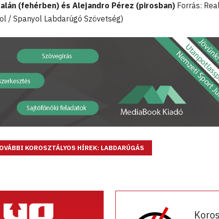
alán (fehérben) és Alejandro Pérez (pirosban)
Forrás: Rea
ol / Spanyol Labdarúgó Szövetség)
OVÁBBI KOROSZTÁLYOS HÍREK: LABDARÚGÁS
Koro