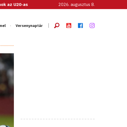
 női válogatott!
2026. augusztus 8.
mel
Versenynaptár