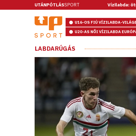
UTÁNPÓTLÁS
SPORT
Vízilabda: ötméteresekkel
U16-OS FIÚ VÍZILABDA-VILÁ
U20-AS NŐI VÍZILABDA EURÓ
LABDARÚGÁS