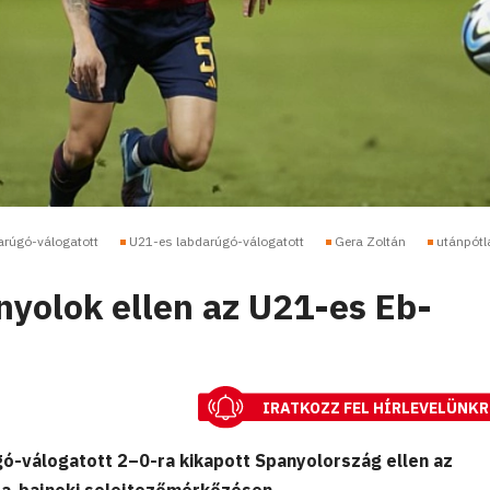
rúgó-válogatott
U21-es labdarúgó-válogatott
Gera Zoltán
utánpótl
nyolok ellen az U21-es Eb-
IRATKOZZ FEL HÍRLEVELÜNKR
ó-válogatott 2–0-ra kikapott Spanyolország ellen az