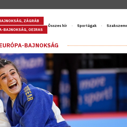
GBAJNOKSÁG, ZÁGRÁB
Összes hír
Sportágak
Szakszem
PA-BAJNOKSÁG, OEIRAS
 EURÓPA-BAJNOKSÁG