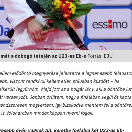
ismét a dobogó tetején az U23-as Eb-n
Forrás: EJU
elleni elődöntő megnyerése jelentette a legnehezebb feladatot
ebb, viszont rendkívül kellemetlen stílusban küzdött – ha
ikerült legyűrnöm. Majd jött az a bolgár lány, aki a döntőbe ju
át versenyzőt. Jobban örültem, hogy a fináléban végül őt kapt
rendszeresen megvertem, így bizakodva mentem fel a döntőre
m is, földharcban mindenképpen nyerni fogok.
esebb évén vagyok túl, keretbe foglalva két U23-as Eb-