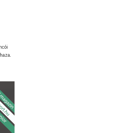
ncói
 haza.