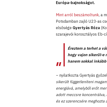
Európa-bajnokságot.
Mint arról beszámoltunk
, a 
Potsdamban zajló U23-as cse
elsősége
Gyertyás Róza
(Kor
szarajevói korosztályos Eb-c
Éreztem a terhet a v
hogy vajon sikerül-e
hanem sokkal inkább
– nyilatkozta Gyertyás győz
sikerült függetleníteni magam 
energiává, amelyből erőt mer
adott meccsre koncentrálva, 
és ez szerencsére meghozta a 