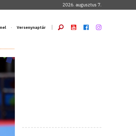
2026. augusztus 7.
mel
Versenynaptár