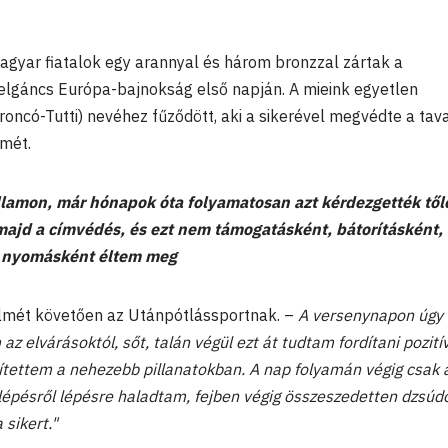
magyar fiatalok egy arannyal és három bronzzal zártak a
lgáncs Európa-bajnokság első napján. A mieink egyetlen
oncó-Tutti) nevéhez fűződött, aki a sikerével megvédte a tava
ímét.
államon, már hónapok óta folyamatosan azt kérdezgették tő
 majd a címvédés,
és ezt nem támogatásként, bátorításként,
 nyomásként éltem meg
elmét követően az Utánpótlássportnak. –
A versenynapon úgy
az elvárásoktól, sőt, talán végül ezt át tudtam fordítani pozití
ítettem a nehezebb pillanatokban. A nap folyamán végig csak 
lépésről lépésre haladtam, fejben végig összeszedetten dzsúd
sikert."