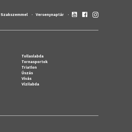
Szakszemmel
Versenynaptár
Tollaslabda
Tornasportok
Triatlon
Úszás
Vívás
Vízilabda