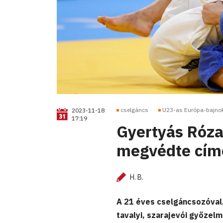
cselgáncs
U23-as Európa-bajno
2023-11-18
17:19
Gyertyás Róza 
megvédte cím
H. B.
A 21 éves cselgáncsozóval,
tavalyi, szarajevói győze