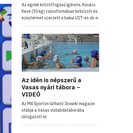
Az egriek kötöttfogású ígérete, Kovács
Keve (55 kg) csúcsformában birkózott és
ezüstérmet szerzett a bakui U17-es vb-n.
Az idén is népszerű a
Vasas nyári tábora –
VIDEÓ
Az M4 Sporton látható Jövünk! magazin
stábja a Vasas vízilabdatáborába
látogatott el.