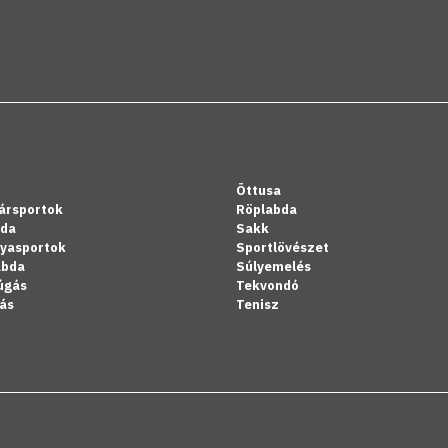
Öttusa
ársportok
Röplabda
bda
Sakk
lyasportok
Sportlövészet
abda
Súlyemelés
úgás
Tekvondó
ás
Tenisz