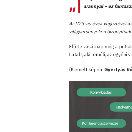
arannyal – ez fantasz
Az U23-as évek végeztével az 
világversenyeken bizonyítsak.
Előtte vasárnap még a potsd
fiatalt, aki reméli, az egyén
(Kiemelt képen:
Gyertyás R