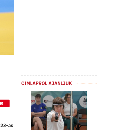
CÍMLAPRÓL AJÁNLJUK
E!
U23-as