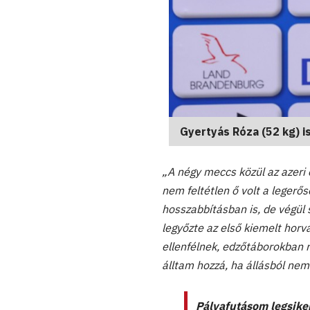
Gyertyás Róza (52 kg) 
„A négy meccs közül az azeri 
nem feltétlen ő volt a legerős
hosszabbításban is, de végül s
legyőzte az első kiemelt horv
ellenfélnek, edzőtáborokban 
álltam hozzá, ha állásból ne
Pályafutásom legsiker