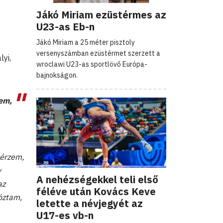
Jákó Miriam ezüstérmes az
U23-as Eb-n
Jákó Miriam a 25 méter pisztoly
versenyszámban ezüstérmet szerzett a
lyi,
wroclawi U23-as sportlövő Európa-
bajnokságon.
lem,
 érzem,
v
A nehézségekkel teli első
az
féléve után Kovács Keve
óztam,
letette a névjegyét az
U17-es vb-n