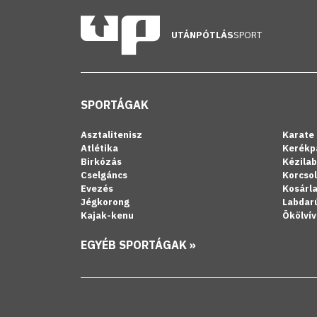
UTÁNPÓTLÁS
SPORT
SPORTÁGAK
Asztalitenisz
Karate
Atlétika
Kerékp
Birkózás
Kézila
Cselgáncs
Korcso
Evezés
Kosárl
Jégkorong
Labdar
Kajak-kenu
Ökölvív
EGYÉB SPORTÁGAK »