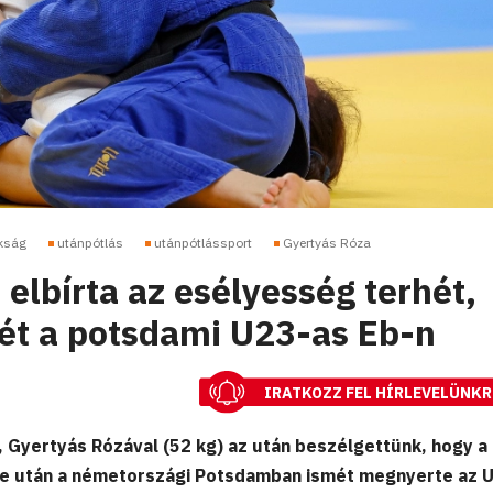
kság
utánpótlás
utánpótlássport
Gyertyás Róza
elbírta az esélyesség terhét,
ét a potsdami U23-as Eb-n
IRATKOZZ FEL HÍRLEVELÜNKR
 Gyertyás Rózával (52 kg) az után beszélgettünk, hogy a
lme után a németországi Potsdamban ismét megnyerte az 