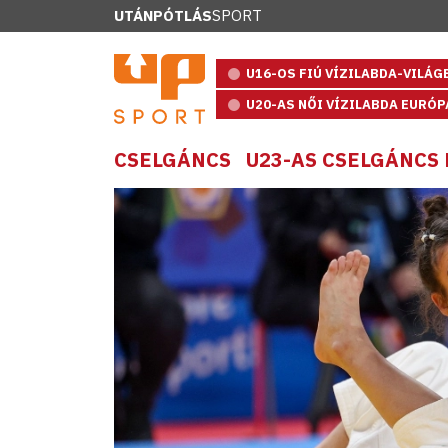
UTÁNPÓTLÁS
SPORT
U16-OS FIÚ VÍZILABDA-VILÁ
U20-AS NŐI VÍZILABDA EURÓ
CSELGÁNCS
U23-AS CSELGÁNCS