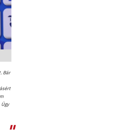
. Bár
tásért
am
. Úgy