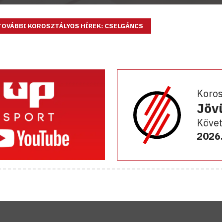
TOVÁBBI KOROSZTÁLYOS HÍREK: CSELGÁNCS
Koro
Jöv
Követ
2026.