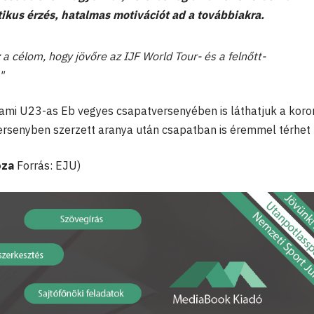
tikus érzés, hatalmas motivációt ad a továbbiakra.
a célom, hogy jövőre az IJF World Tour- és a felnőtt-
"
ami U23-as Eb vegyes csapatversenyében is láthatjuk a koro
i versenyben szerzett aranya után csapatban is éremmel térhet
óza
Forrás: EJU)