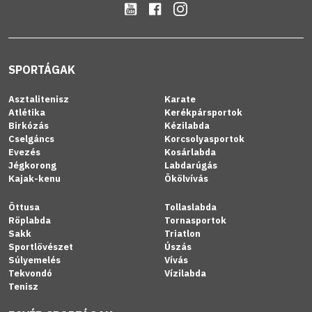
SPORTÁGAK
Asztalitenisz
Karate
Atlétika
Kerékpársportok
Birkózás
Kézilabda
Cselgáncs
Korcsolyasportok
Evezés
Kosárlabda
Jégkorong
Labdarúgás
Kajak-kenu
Ökölvívás
Öttusa
Tollaslabda
Röplabda
Tornasportok
Sakk
Triatlon
Sportlövészet
Úszás
Súlyemelés
Vívás
Tekvondó
Vízilabda
Tenisz