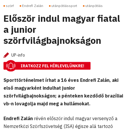
szörf
Endrefi Zalán
utánpótlássport
utánpótlás
Először indul magyar fiatal
a junior
szörfvilágbajnokságon
UP-info
IRATKOZZ FEL HÍRLEVELÜNKRE!
Sporttörténelmet írhat a 16 éves Endrefi Zalán, aki
első magyarként indulhat junior
szörfvilágbajnokságon; a pénteken kezdődő brazíliai
vb-n lovagolja majd meg a hullámokat.
Endrefi Zalán
révén először indul magyar versenyző a
Nemzetközi Szörfszövetség (ISA) égisze alá tartozó