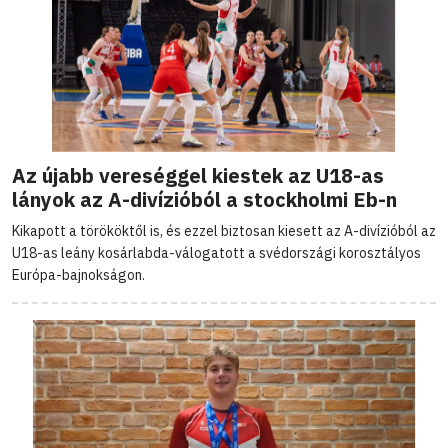
Az újabb vereséggel kiestek az U18-as
lányok az A-divízióból a stockholmi Eb-n
Kikapott a törököktől is, és ezzel biztosan kiesett az A-divízióból az
U18-as leány kosárlabda-válogatott a svédországi korosztályos
Európa-bajnokságon.