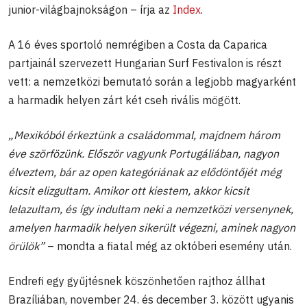
junior-világbajnokságon – írja az
Index
.
A 16 éves sportoló nemrégiben a Costa da Caparica
partjainál szervezett Hungarian Surf Festivalon is részt
vett: a nemzetközi bemutató során a legjobb magyarként
a harmadik helyen zárt két cseh rivális mögött.
„Mexikóból érkeztünk a családommal, majdnem három
éve szörfözünk. Először vagyunk Portugáliában, nagyon
élveztem, bár az open kategóriának az elődöntőjét még
kicsit elizgultam. Amikor ott kiestem, akkor kicsit
lelazultam, és így indultam neki a nemzetközi versenynek,
amelyen harmadik helyen sikerült végezni, aminek nagyon
örülök”
– mondta a fiatal még az októberi esemény után.
Endrefi egy gyűjtésnek köszönhetően rajthoz állhat
Brazíliában, november 24. és december 3. között ugyanis