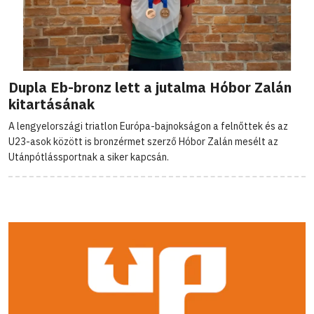
Dupla Eb-bronz lett a jutalma Hóbor Zalán
kitartásának
A lengyelországi triatlon Európa-bajnokságon a felnőttek és az
U23-asok között is bronzérmet szerző Hóbor Zalán mesélt az
Utánpótlássportnak a siker kapcsán.