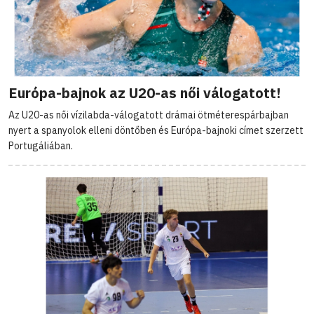
Európa-bajnok az U20-as női válogatott!
Az U20-as női vízilabda-válogatott drámai ötméterespárbajban
nyert a spanyolok elleni döntőben és Európa-bajnoki címet szerzett
Portugáliában.