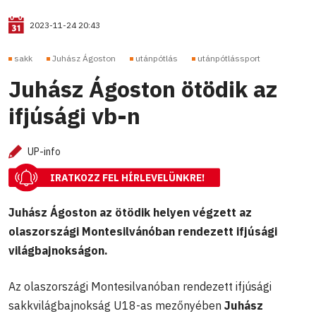
2023-11-24 20:43
sakk
Juhász Ágoston
utánpótlás
utánpótlássport
Juhász Ágoston ötödik az
ifjúsági vb-n
UP-info
IRATKOZZ FEL HÍRLEVELÜNKRE!
Juhász Ágoston az ötödik helyen végzett az
olaszországi Montesilvánóban rendezett ifjúsági
világbajnokságon.
Az olaszországi Montesilvanóban rendezett ifjúsági
sakkvilágbajnokság U18-as mezőnyében
Juhász