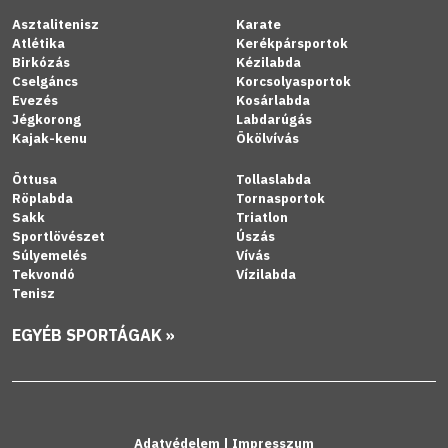
Asztalitenisz
Karate
Atlétika
Kerékpársportok
Birkózás
Kézilabda
Cselgáncs
Korcsolyasportok
Evezés
Kosárlabda
Jégkorong
Labdarúgás
Kajak-kenu
Ökölvívás
Öttusa
Tollaslabda
Röplabda
Tornasportok
Sakk
Triatlon
Sportlövészet
Úszás
Súlyemelés
Vívás
Tekvondó
Vízilabda
Tenisz
EGYÉB SPORTÁGAK »
Adatvédelem
|
Impresszum