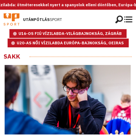
bda: ötméteresekkel nyert a spanyolok elleni döntőben, Európa-bajnok
UTÁNPÓTLÁS
SPORT
U16-OS FIÚ VÍZILABDA-VILÁGBAJNOKSÁG, ZÁGRÁB
U20-AS NŐI VÍZILABDA EURÓPA-BAJNOKSÁG, OEIRAS
SAKK