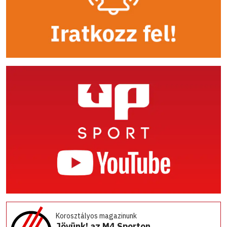
Korosztályos magazinunk
Jövünk! az M4 Sporton