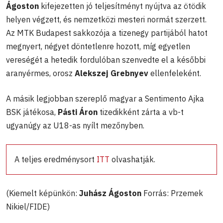
Ágoston
kifejezetten jó teljesítményt nyújtva az ötödik
helyen végzett, és nemzetközi mesteri normát szerzett.
Az MTK Budapest sakkozója a tizenegy partijából hatot
megnyert, négyet döntetlenre hozott, míg egyetlen
vereségét a hetedik fordulóban szenvedte el a későbbi
aranyérmes, orosz
Alekszej Grebnyev
ellenfeleként.
A másik legjobban szereplő magyar a Sentimento Ajka
BSK játékosa,
Pásti Áron
tizedikként zárta a vb-t
ugyanúgy az U18-as nyílt mezőnyben.
A teljes eredménysort
ITT
olvashatják.
(Kiemelt képünkön:
Juhász Ágoston
Forrás: Przemek
Nikiel/FIDE)