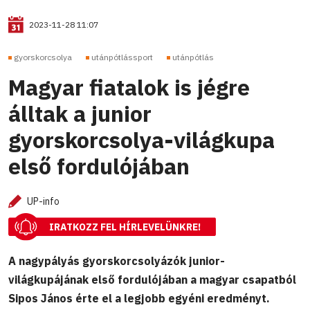
2023-11-28 11:07
gyorskorcsolya
utánpótlássport
utánpótlás
Magyar fiatalok is jégre
álltak a junior
gyorskorcsolya-világkupa
első fordulójában
UP-info
IRATKOZZ FEL HÍRLEVELÜNKRE!
A nagypályás gyorskorcsolyázók junior-
világkupájának első fordulójában a magyar csapatból
Sipos János érte el a legjobb egyéni eredményt.