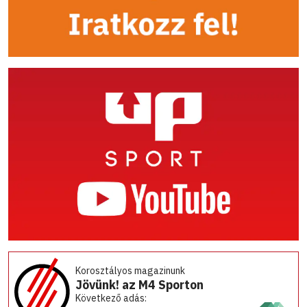
Korosztályos magazinunk
Jövünk! az M4 Sporton
Következő adás: