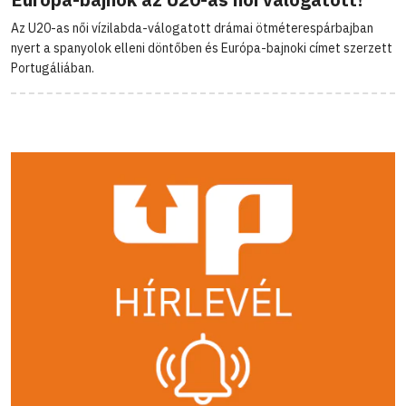
Az U20-as női vízilabda-válogatott drámai ötméterespárbajban
nyert a spanyolok elleni döntőben és Európa-bajnoki címet szerzett
Portugáliában.