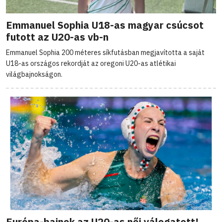
Emmanuel Sophia U18-as magyar csúcsot
futott az U20-as vb-n
Emmanuel Sophia 200 méteres síkfutásban megjavította a saját
U18-as országos rekordját az oregoni U20-as atlétikai
világbajnokságon.
Európa-bajnok az U20-as női válogatott!