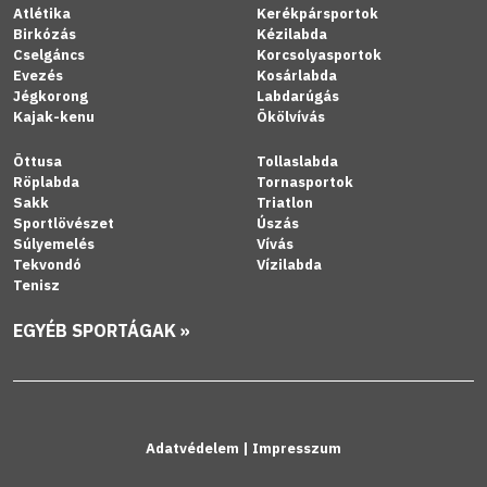
Atlétika
Kerékpársportok
Birkózás
Kézilabda
Cselgáncs
Korcsolyasportok
Evezés
Kosárlabda
Jégkorong
Labdarúgás
Kajak-kenu
Ökölvívás
Öttusa
Tollaslabda
Röplabda
Tornasportok
Sakk
Triatlon
Sportlövészet
Úszás
Súlyemelés
Vívás
Tekvondó
Vízilabda
Tenisz
EGYÉB SPORTÁGAK »
Adatvédelem
|
Impresszum