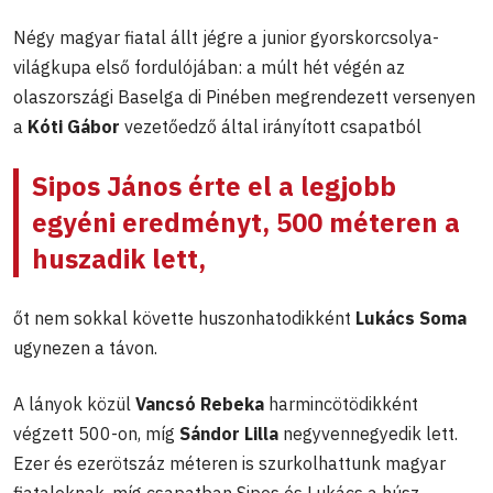
Négy magyar fiatal állt jégre a junior gyorskorcsolya-
világkupa első fordulójában: a múlt hét végén az
olaszországi Baselga di Pinében megrendezett versenyen
a
Kóti Gábor
vezetőedző által irányított csapatból
Sipos János
érte el a legjobb
egyéni eredményt, 500 méteren a
huszadik lett,
őt nem sokkal követte huszonhatodikként
Lukács Soma
ugynezen a távon.
A lányok közül
Vancsó Rebeka
harmincötödikként
végzett 500-on, míg
Sándor Lilla
negyvennegyedik lett.
Ezer és ezerötszáz méteren is szurkolhattunk magyar
fiataloknak, míg csapatban Sipos és Lukács a húsz