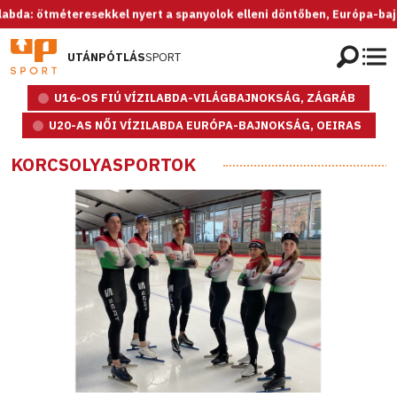
ötméteresekkel nyert a spanyolok elleni döntőben, Európa-bajnok az 
UTÁNPÓTLÁS
SPORT
U16-OS FIÚ VÍZILABDA-VILÁGBAJNOKSÁG, ZÁGRÁB
U20-AS NŐI VÍZILABDA EURÓPA-BAJNOKSÁG, OEIRAS
KORCSOLYASPORTOK