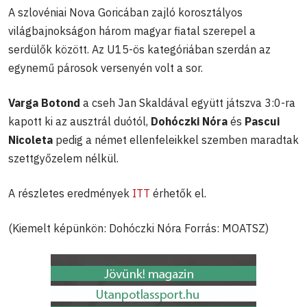
A szlovéniai Nova Goricában zajló korosztályos
világbajnokságon három magyar fiatal szerepel a
serdülők között. Az U15-ös kategóriában szerdán az
egynemű párosok versenyén volt a sor.
Varga Botond
a cseh Jan Skaldával együtt játszva 3:0-ra
kapott ki az ausztrál duótól,
Dohóczki Nóra
és
Pascui
Nicoleta
pedig a német ellenfeleikkel szemben maradtak
szettgyőzelem nélkül.
A részletes eredmények
ITT
érhetők el.
(Kiemelt képünkön: Dohóczki Nóra Forrás: MOATSZ)