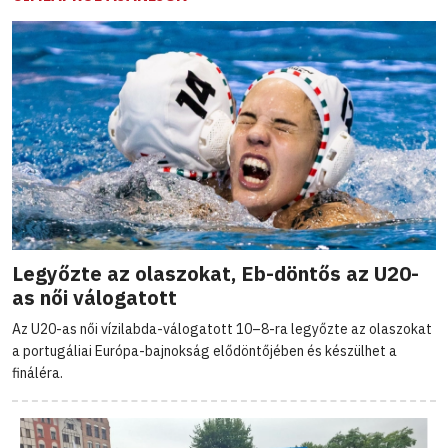
Legyőzte az olaszokat, Eb-döntős az U20-
as női válogatott
Az U20-as női vízilabda-válogatott 10–8-ra legyőzte az olaszokat
a portugáliai Európa-bajnokság elődöntőjében és készülhet a
fináléra.