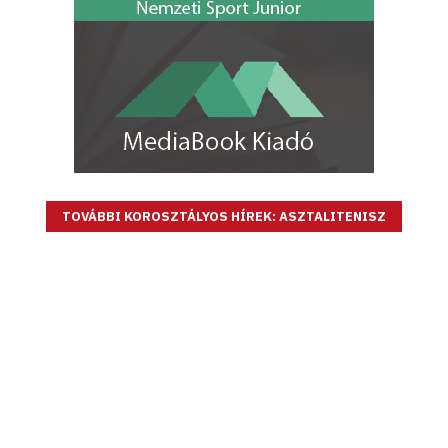
TOVÁBBI KOROSZTÁLYOS HÍREK: ASZTALITENISZ