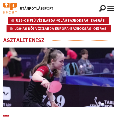
UTÁNPÓTLÁS
SPORT
U16-OS FIÚ VÍZILABDA-VILÁGBAJNOKSÁG, ZÁGRÁB
U20-AS NŐI VÍZILABDA EURÓPA-BAJNOKSÁG, OEIRAS
ASZTALITENISZ