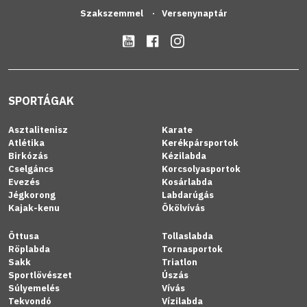
Szakszemmel
Versenynaptár
SPORTÁGAK
Asztalitenisz
Karate
Atlétika
Kerékpársportok
Birkózás
Kézilabda
Cselgáncs
Korcsolyasportok
Evezés
Kosárlabda
Jégkorong
Labdarúgás
Kajak-kenu
Ökölvívás
Öttusa
Tollaslabda
Röplabda
Tornasportok
Sakk
Triatlon
Sportlövészet
Úszás
Súlyemelés
Vívás
Tekvondó
Vízilabda