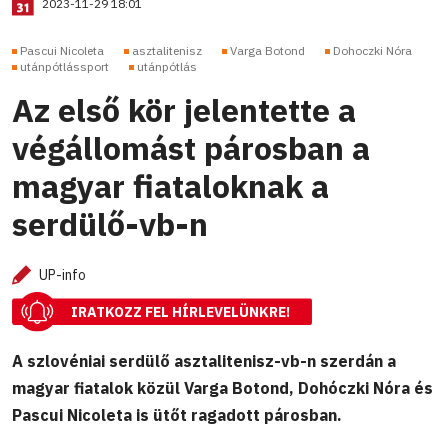
2023-11-29 18:01
Pascui Nicoleta
asztalitenisz
Varga Botond
Dohoczki Nóra
utánpótlássport
utánpótlás
Az első kör jelentette a
végállomást párosban a
magyar fiataloknak a
serdülő-vb-n
UP-info
IRATKOZZ FEL HÍRLEVELÜNKRE!
A szlovéniai serdülő asztalitenisz-vb-n szerdán a
magyar fiatalok közül Varga Botond, Dohóczki Nóra és
Pascui Nicoleta is ütőt ragadott párosban.