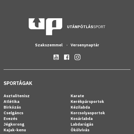
UTÁNPÓTLÁS
SPORT
Szakszemmel
Versenynaptár
SPORTÁGAK
Asztalitenisz
Karate
Atlétika
Kerékpársportok
Birkózás
Kézilabda
Cselgáncs
Korcsolyasportok
Evezés
Kosárlabda
Jégkorong
Labdarúgás
Kajak-kenu
Ökölvívás