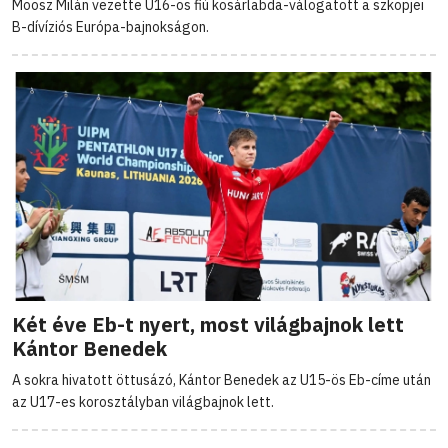
Moosz Milán vezette U16-os fiú kosárlabda-válogatott a szkopjei
B-dívíziós Európa-bajnokságon.
Két éve Eb-t nyert, most világbajnok lett
Kántor Benedek
A sokra hivatott öttusázó, Kántor Benedek az U15-ös Eb-címe után
az U17-es korosztályban világbajnok lett.