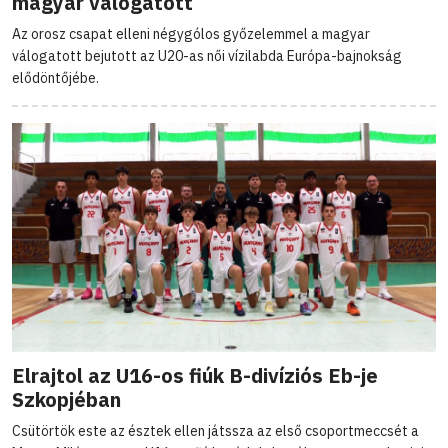
magyar válogatott
Az orosz csapat elleni négygólos győzelemmel a magyar
válogatott bejutott az U20-as női vízilabda Európa-bajnokság
elődöntőjébe.
Elrajtol az U16-os fiúk B-divíziós Eb-je
Szkopjéban
Csütörtök este az észtek ellen játssza az első csoportmeccsét a