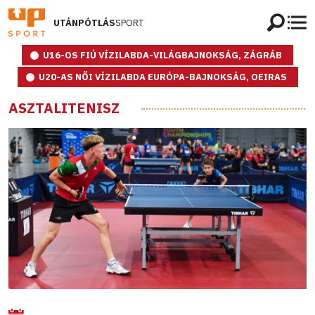
UTÁNPÓTLÁS
SPORT
U16-OS FIÚ VÍZILABDA-VILÁGBAJNOKSÁG, ZÁGRÁB
U20-AS NŐI VÍZILABDA EURÓPA-BAJNOKSÁG, OEIRAS
ASZTALITENISZ