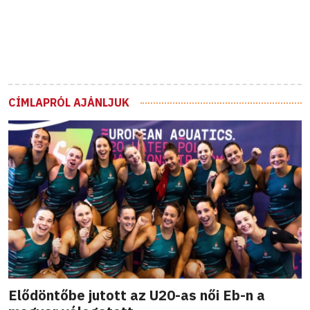
CÍMLAPRÓL AJÁNLJUK
Elődöntőbe jutott az U20-as női Eb-n a