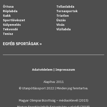
Öttusa
Tollaslabda
Röplabda
Tornasportok
Sakk
Triatlon
Sportlövészet
Úszás
Súlyemelés
Vívás
Tekvondó
Vízilabda
Tenisz
EGYÉB SPORTÁGAK »
Adatvédelem
|
Impresszum
Alapítva: 2011
© Utanpótlássport 2022 | Minden jog fenntartva.
Magyar Olimpiai Bizottság – médiaoklevél (2015)
Magyar Sportújságírók Szövetsége – nívódíj (2018)