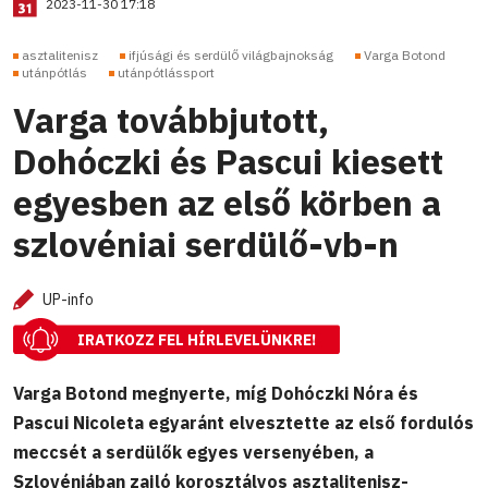
2023-11-30 17:18
asztalitenisz
ifjúsági és serdülő világbajnokság
Varga Botond
utánpótlás
utánpótlássport
Varga továbbjutott,
Dohóczki és Pascui kiesett
egyesben az első körben a
szlovéniai serdülő-vb-n
UP-info
IRATKOZZ FEL HÍRLEVELÜNKRE!
Varga Botond megnyerte, míg Dohóczki Nóra és
Pascui Nicoleta egyaránt elvesztette az első fordulós
meccsét a serdülők egyes versenyében, a
Szlovéniában zajló korosztályos asztalitenisz-