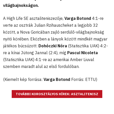
világbajnokságon.
A High Life SE asztaliteniszezője,
Varga Botond
4:1-re
verte az osztrák Julian Rzihauscheket a legjobb 32
között, a Nova Goricában zajló serdülő-világbajnokság
nyitó körében. Eközben a lányok között mindkét magyar
játékos búcsúzott:
Dohóczki Nóra
(Statisztika UAK) 4:2-
re a kínai Jütong Jannal (2:4), míg
Pascui Nicoleta
(Statisztika UAK) 4:1-re az amerikai Amber Liuval
szemben maradt alul az első fordulóban.
(Kiemelt kép forrása:
Varga Botond
Forrás: ETTU)
TOVÁBBI KOROSZTÁLYOS HÍREK: ASZTALITENISZ