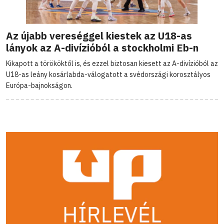
Az újabb vereséggel kiestek az U18-as
lányok az A-divízióból a stockholmi Eb-n
Kikapott a törököktől is, és ezzel biztosan kiesett az A-divízióból az
U18-as leány kosárlabda-válogatott a svédországi korosztályos
Európa-bajnokságon.