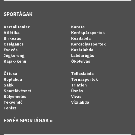
SPORTÁGAK
Asztalitenisz
Karate
Atlétika
Kerékpársportok
Birkózás
Kézilabda
Cselgáncs
Korcsolyasportok
Evezés
Kosárlabda
Jégkorong
Labdarúgás
Kajak-kenu
Ökölvívás
Öttusa
Tollaslabda
Röplabda
Tornasportok
Sakk
Triatlon
Sportlövészet
Úszás
Súlyemelés
Vívás
Tekvondó
Vízilabda
Tenisz
EGYÉB SPORTÁGAK »