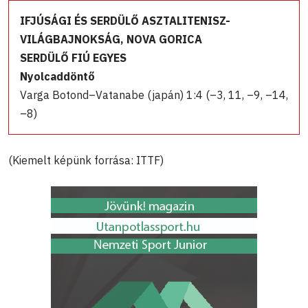
IFJÚSÁGI ÉS SERDÜLŐ ASZTALITENISZ-
VILÁGBAJNOKSÁG, NOVA GORICA
SERDÜLŐ FIÚ EGYES
Nyolcaddöntő
Varga Botond–Vatanabe (japán) 1:4 (–3, 11, –9, –14,
–8)
(Kiemelt képünk forrása: ITTF)