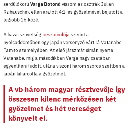
serdülőkorú
Varga Botond
viszont az osztrák Julian
Rzihauschek ellen aratott 4:1-es győzelmével bejutott a
legjobb 16 közé.
A hazai szövetség
beszámolója
szerint a
nyolcaddöntőben egy japán versenyző várt rá Vatanabe
Tamito személyében. Az első játszmát simán nyerte
Vatanabe, míg a másodikban Varga nagy csatában
egyenlíteni tudott, utána viszont három szoros szettben a
japán kiharcolta a győzelmet.
A vb három magyar résztvevője így
összesen kilenc mérkőzésen két
győzelmet és hét vereséget
könyvelt el.