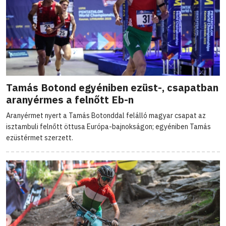
Tamás Botond egyéniben ezüst-, csapatban
aranyérmes a felnőtt Eb-n
Aranyérmet nyert a Tamás Botonddal felálló magyar csapat az
isztambuli felnőtt öttusa Európa-bajnokságon; egyéniben Tamás
ezüstérmet szerzett.