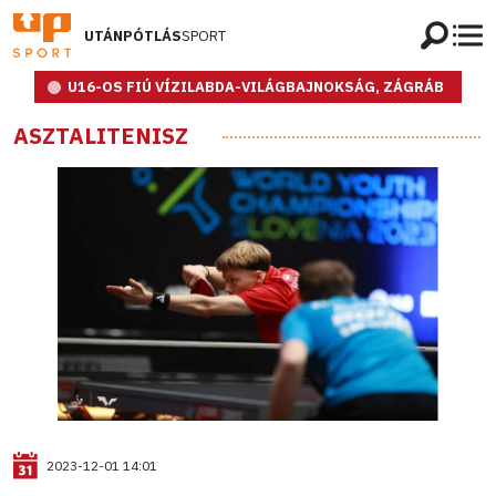
UTÁNPÓTLÁS
SPORT
U16-OS FIÚ VÍZILABDA-VILÁGBAJNOKSÁG, ZÁGRÁB
ASZTALITENISZ
2023-12-01 14:01