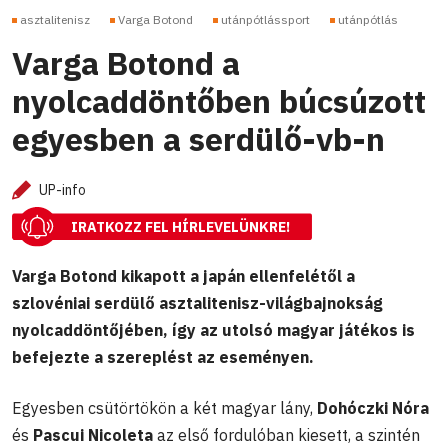
asztalitenisz
Varga Botond
utánpótlássport
utánpótlás
Varga Botond a
nyolcaddöntőben búcsúzott
egyesben a serdülő-vb-n
UP-info
IRATKOZZ FEL HÍRLEVELÜNKRE!
Varga Botond kikapott a japán ellenfelétől a
szlovéniai serdülő asztalitenisz-világbajnokság
nyolcaddöntőjében, így az utolsó magyar játékos is
befejezte a szereplést az eseményen.
Egyesben csütörtökön a két magyar lány,
Dohóczki Nóra
és
Pascui Nicoleta
az első fordulóban kiesett, a szintén