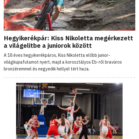
Hegyikerékpár: Kiss Nikoletta megérkezett
a világelitbe a juniorok között
A 18 éves hegyikerékpáros, Kiss Nikoletta előbb junior-
világkupafutamot nyert, majd a korosztályos Eb-ről bravúros
bronzéremmel és negyedik hellyel tért haza.