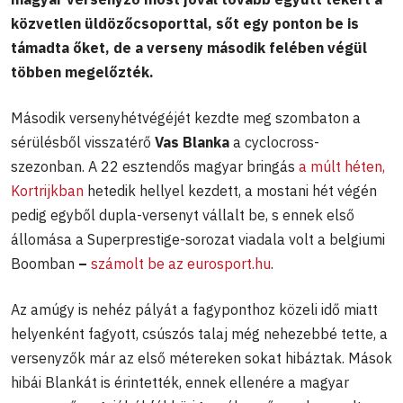
közvetlen üldözőcsoporttal, sőt egy ponton be is
támadta őket, de a verseny második felében végül
többen megelőzték.
Második versenyhétvégéjét kezdte meg szombaton a
sérülésből visszatérő
Vas Blanka
a cyclocross-
szezonban. A 22 esztendős magyar bringás
a múlt héten,
Kortrijkban
hetedik hellyel kezdett, a mostani hét végén
pedig egyből dupla-versenyt vállalt be, s ennek első
állomása a Superprestige-sorozat viadala volt a belgiumi
Boomban
–
számolt be az eurosport.hu
.
Az amúgy is nehéz pályát a fagyponthoz közeli idő miatt
helyenként fagyott, csúszós talaj még nehezebbé tette, a
versenyzők már az első métereken sokat hibáztak. Mások
hibái Blankát is érintették, ennek ellenére a magyar