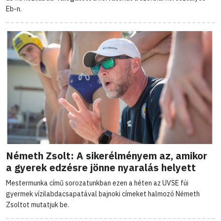
Eb-n.
Németh Zsolt: A sikerélményem az, amikor
a gyerek edzésre jönne nyaralás helyett
Mestermunka című sorozatunkban ezen a héten az UVSE fúi
gyermek vízilabdacsapatával bajnoki címeket halmozó Németh
Zsoltot mutatjuk be.