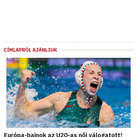
CÍMLAPRÓL AJÁNLJUK
Európa-bajnok az U20-as női válogatott!