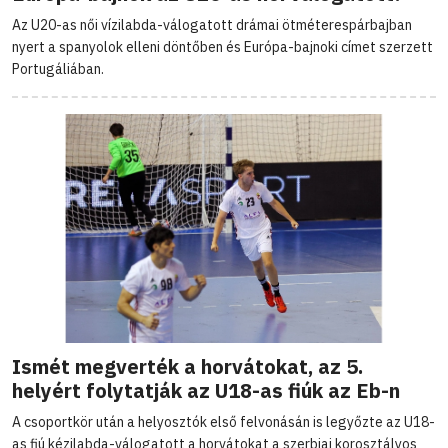
Az U20-as női vízilabda-válogatott drámai ötméterespárbajban
nyert a spanyolok elleni döntőben és Európa-bajnoki címet szerzett
Portugáliában.
Ismét megverték a horvátokat, az 5.
helyért folytatják az U18-as fiúk az Eb-n
A csoportkör után a helyosztók első felvonásán is legyőzte az U18-
as fiú kézilabda-válogatott a horvátokat a szerbiai korosztályos