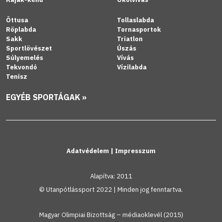
Öttusa
Tollaslabda
Röplabda
Tornasportok
Sakk
Triatlon
Sportlövészet
Úszás
Súlyemelés
Vívás
Tekvondó
Vízilabda
Tenisz
EGYÉB SPORTÁGAK »
Adatvédelem
|
Impresszum
Alapítva: 2011
© Utanpótlássport 2022 | Minden jog fenntartva.
Magyar Olimpiai Bizottság – médiaoklevél (2015)