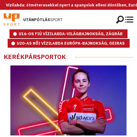
labda: ötméteresekkel nyert a spanyolok elleni döntőben, Európa-baj
UTÁNPÓTLÁS
SPORT
U16-OS FIÚ VÍZILABDA-VILÁGBAJNOKSÁG, ZÁGRÁB
U20-AS NŐI VÍZILABDA EURÓPA-BAJNOKSÁG, OEIRAS
KERÉKPÁRSPORTOK