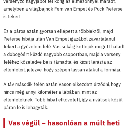
versenyző nagyjából fél körig az élmezőnnyel maradt,
amelyben a világbajnok Fem van Empel és Puck Pieterse
is tekert.
Ez a páros aztán gyorsan ellépett a többiektől, majd
Pieterse hibája után Van Empel igazából zavartalanul
tekert a győzelem felé. Vas sokáig kettejük mögött haladt
a dobogóért küzdő nagyobb csoportban, majd a verseny
feléhez közeledve be is támadta, és kicsit lerázta az
ellenfeleit, jelezve, hogy szépen lassan alakul a formája.
A táv második felén aztán Vason elkezdett érződni, hogy
nincs még annyi kilométer a lábában, mint az
ellenfeleknek. Több hibát elkövetett, így a riválisok közül
páran le is lehagyták.
Vas végül – hasonlóan a múlt heti