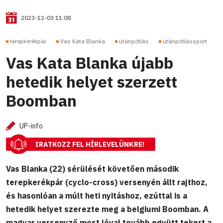
2023-12-03 11:08
terepkerékpár
Vas Kata Blanka
utánpótlás
utánpótlássport
Vas Kata Blanka újabb
hetedik helyet szerzett
Boomban
UP-info
IRATKOZZ FEL HÍRLEVELÜNKRE!
Vas Blanka (22) sérülését követően második
terepkerékpár (cyclo-cross) versenyén állt rajthoz,
és hasonlóan a múlt heti nyitáshoz, ezúttal is a
hetedik helyet szerezte meg a belgiumi Boomban. A
magyar versenyző most jóval tovább együtt tekert a