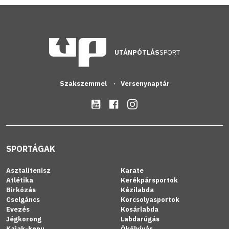
UTÁNPÓTLÁS
SPORT
Szakszemmel
Versenynaptár
SPORTÁGAK
Asztalitenisz
Karate
Atlétika
Kerékpársportok
Birkózás
Kézilabda
Cselgáncs
Korcsolyasportok
Evezés
Kosárlabda
Jégkorong
Labdarúgás
Kajak-kenu
Ökölvívás