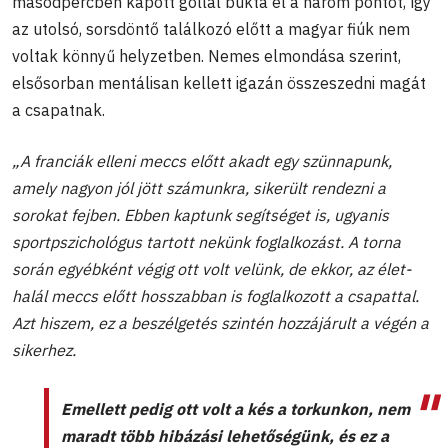
másodpercben kapott góllal bukta el a három pontot, így
az utolsó, sorsdöntő találkozó előtt a magyar fiúk nem
voltak könnyű helyzetben. Nemes elmondása szerint,
elsősorban mentálisan kellett igazán összeszedni magát
a csapatnak.
„A franciák elleni meccs előtt akadt egy szünnapunk,
amely nagyon jól jött számunkra, sikerült rendezni a
sorokat fejben. Ebben kaptunk segítséget is, ugyanis
sportpszichológus tartott nekünk foglalkozást. A torna
során egyébként végig ott volt velünk, de ekkor, az élet-
halál meccs előtt hosszabban is foglalkozott a csapattal.
Azt hiszem, ez a beszélgetés szintén hozzájárult a végén a
sikerhez.
Emellett pedig ott volt a kés a torkunkon, nem
maradt több hibázási lehetőségünk, és ez a