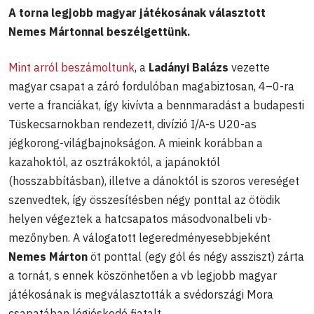
A torna legjobb magyar játékosának választott
Nemes Mártonnal beszélgettünk.
Mint arról beszámoltunk
, a
Ladányi Balázs
vezette
magyar csapat a záró fordulóban magabiztosan, 4–0-ra
verte a franciákat, így kivívta a bennmaradást a budapesti
Tüskecsarnokban rendezett, divízió I/A-s U20-as
jégkorong-világbajnokságon. A mieink korábban a
kazahoktól, az osztrákoktól, a japánoktól
(hosszabbításban), illetve a dánoktól is szoros vereséget
szenvedtek, így összesítésben négy ponttal az ötödik
helyen végeztek a hatcsapatos másodvonalbeli vb-
mezőnyben. A válogatott legeredményesebbjeként
Nemes Márton
öt ponttal (egy gól és négy assziszt) zárta
a tornát, s ennek köszönhetően a vb legjobb magyar
játékosának is megválasztották a svédországi Mora
csapatában légióskodó fiatalt.