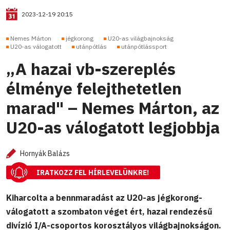
2023-12-19 20:15
Nemes Márton
jégkorong
U20-as világbajnokság
U20-as válogatott
utánpótlás
utánpótlássport
„A hazai vb-szereplés
élménye felejthetetlen
marad" – Nemes Márton, az
U20-as válogatott legjobbja
Hornyák Balázs
IRATKOZZ FEL HÍRLEVELÜNKRE!
Kiharcolta a bennmaradást az U20-as jégkorong-
válogatott a szombaton véget ért, hazai rendezésű
divízió I/A-csoportos korosztályos világbajnokságon.