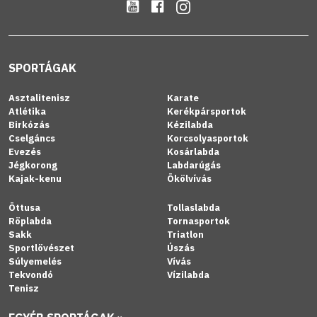
SPORTÁGAK
Asztalitenisz
Karate
Atlétika
Kerékpársportok
Birkózás
Kézilabda
Cselgáncs
Korcsolyasportok
Evezés
Kosárlabda
Jégkorong
Labdarúgás
Kajak-kenu
Ökölvívás
Öttusa
Tollaslabda
Röplabda
Tornasportok
Sakk
Triatlon
Sportlövészet
Úszás
Súlyemelés
Vívás
Tekvondó
Vízilabda
Tenisz