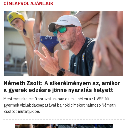
CÍMLAPRÓL AJÁNLJUK
Németh Zsolt: A sikerélményem az, amikor
a gyerek edzésre jönne nyaralás helyett
Mestermunka című sorozatunkban ezen a héten az UVSE fúi
gyermek vízilabdacsapatával bajnoki címeket halmozó Németh
Zsoltot mutatjuk be.