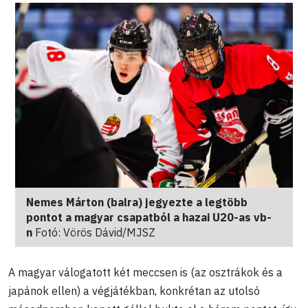
Nemes Márton (balra) jegyezte a legtöbb
pontot a magyar csapatból a hazai U20-as vb-
n
Fotó: Vörös Dávid/MJSZ
A magyar válogatott két meccsen is (az osztrákok és a
japánok ellen) a végjátékban, konkrétan az utolsó