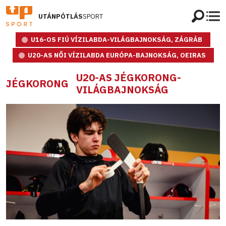
UTÁNPÓTLÁS
SPORT
U16-OS FIÚ VÍZILABDA-VILÁGBAJNOKSÁG, ZÁGRÁB
U20-AS NŐI VÍZILABDA EURÓPA-BAJNOKSÁG, OEIRAS
U20-AS JÉGKORONG-
JÉGKORONG
VILÁGBAJNOKSÁG