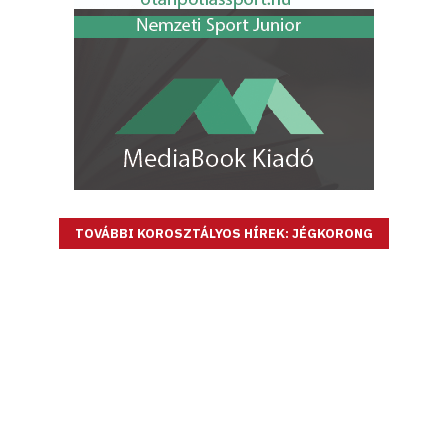
TOVÁBBI KOROSZTÁLYOS HÍREK: JÉGKORONG