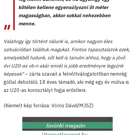
kötélen kellene egyensúlyozni öt méter
magasságban, akkor sokkal nehezebben
menne.
Valahogy így történt nálunk is, amikor nagyon éles
szituációban találtuk magukat. Fontos tapasztalatok ezek,
amelyekből tudunk, sőt kell is tanulni ahhoz, hogy a jövő
évi U20-as vb-n akár ennél is jobb eredményre legyünk
képesek"
– zárta szavait a felnőttválogatottban nemrég
góllal debütáló, 18 éves támadó, aki még egy év múlva is
az U20-as korosztályt fogja erősíteni.
(Kiemelt kép forrása: Vörös Dávid/MJSZ)