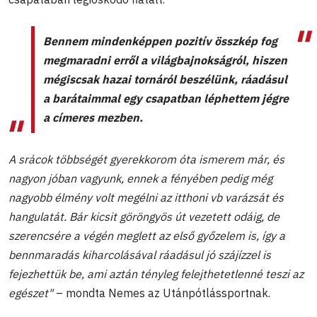
Bennem mindenképpen pozitív összkép fog
megmaradni erről a világbajnokságról, hiszen
mégiscsak hazai tornáról beszélünk, ráadásul
a barátaimmal egy csapatban léphettem jégre
a címeres mezben.
A srácok többségét gyerekkorom óta ismerem már, és
nagyon jóban vagyunk, ennek a fényében pedig még
nagyobb élmény volt megélni az itthoni vb varázsát és
hangulatát. Bár kicsit göröngyös út vezetett odáig, de
szerencsére a végén meglett az első győzelem is, így a
bennmaradás kiharcolásával ráadásul jó szájízzel is
fejezhettük be, ami aztán tényleg felejthetetlenné teszi az
egészet"
– mondta Nemes az Utánpótlássportnak.