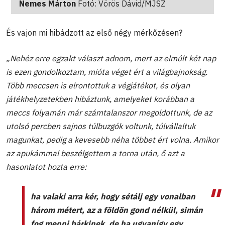
Nemes Márton
Fotó: Vörös Dávid/MJSZ
És vajon mi hibádzott az első négy mérkőzésen?
„Nehéz erre egzakt választ adnom, mert az elmúlt két nap
is ezen gondolkoztam, mióta véget ért a világbajnokság.
Több meccsen is elrontottuk a végjátékot, és olyan
játékhelyzetekben hibáztunk, amelyeket korábban a
meccs folyamán már számtalanszor megoldottunk, de az
utolsó percben sajnos túlbuzgók voltunk, túlvállaltuk
magunkat, pedig a kevesebb néha többet ért volna. Amikor
az apukámmal beszélgettem a torna után, ő azt a
hasonlatot hozta erre:
ha valaki arra kér, hogy sétálj egy vonalban
három métert, az a földön gond nélkül, simán
fog menni bárkinek, de ha ugyanígy egy