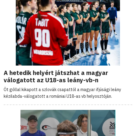
A hetedik helyért játszhat a magyar
válogatott az U18-as leány-vb-n
Öt góllal kikapott a szlovák csapattól a magyar ifjúsági leány
kézilabda-válogatott a romániai U18-as vb helyosztóján.