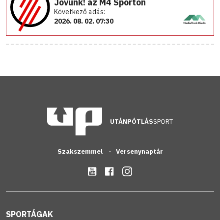
Jövünk! az M4 Sporton
Következő adás:
2026. 08. 02. 07:30
UTÁNPÓTLÁS
SPORT
Szakszemmel
Versenynaptár
SPORTÁGAK