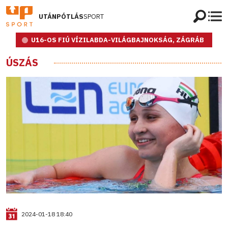
UTÁNPÓTLÁS
SPORT
U16-OS FIÚ VÍZILABDA-VILÁGBAJNOKSÁG, ZÁGRÁB
ÚSZÁS
2024-01-18 18:40