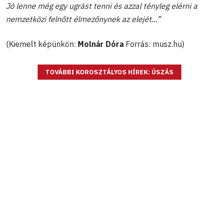
Jó lenne még egy ugrást tenni és azzal tényleg elérni a
nemzetközi felnőtt élmezőnynek az elejét...”
(Kiemelt képünkön:
Molnár Dóra
Forrás: musz.hu)
TOVÁBBI KOROSZTÁLYOS HÍREK: ÚSZÁS