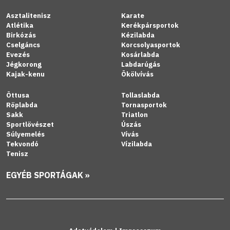
Asztalitenisz
Karate
Atlétika
Kerékpársportok
Birkózás
Kézilabda
Cselgáncs
Korcsolyasportok
Evezés
Kosárlabda
Jégkorong
Labdarúgás
Kajak-kenu
Ökölvívás
Öttusa
Tollaslabda
Röplabda
Tornasportok
Sakk
Triatlon
Sportlövészet
Úszás
Súlyemelés
Vívás
Tekvondó
Vízilabda
Tenisz
EGYÉB SPORTÁGAK »