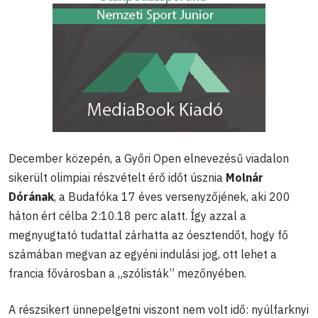
December közepén, a Győri Open elnevezésű viadalon
sikerült olimpiai részvételt érő időt úsznia
Molnár
Dórának
, a Budafóka 17 éves versenyzőjének, aki 200
háton ért célba 2:10.18 perc alatt. Így azzal a
megnyugtató tudattal zárhatta az óesztendőt, hogy fő
számában megvan az egyéni indulási jog, ott lehet a
francia fővárosban a „szólisták” mezőnyében.
A részsikert ünnepelgetni viszont nem volt idő: nyúlfarknyi