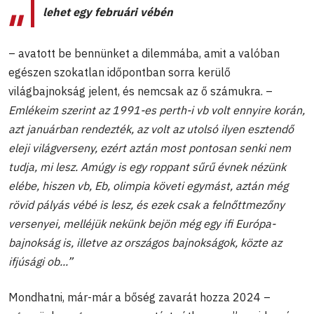
lehet egy februári vébén
– avatott be bennünket a dilemmába, amit a valóban
egészen szokatlan időpontban sorra kerülő
világbajnokság jelent, és nemcsak az ő számukra. –
Emlékeim szerint az 1991-es perth-i vb volt ennyire korán,
azt januárban rendezték, az volt az utolsó ilyen esztendő
eleji világverseny, ezért aztán most pontosan senki nem
tudja, mi lesz. Amúgy is egy roppant sűrű évnek nézünk
elébe, hiszen vb, Eb, olimpia követi egymást, aztán még
rövid pályás vébé is lesz, és ezek csak a felnőttmezőny
versenyei, melléjük nekünk bejön még egy ifi Európa-
bajnokság is, illetve az országos bajnokságok, közte az
ifjúsági ob...”
Mondhatni, már-már a bőség zavarát hozza 2024 –