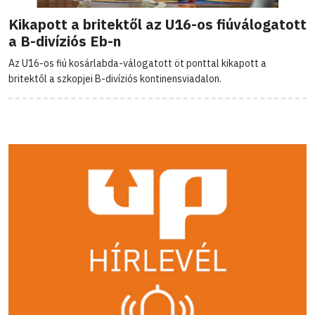
Kikapott a britektől az U16-os fiúválogatott
a B-divíziós Eb-n
Az U16-os fiú kosárlabda-válogatott öt ponttal kikapott a
britektől a szkopjei B-divíziós kontinensviadalon.