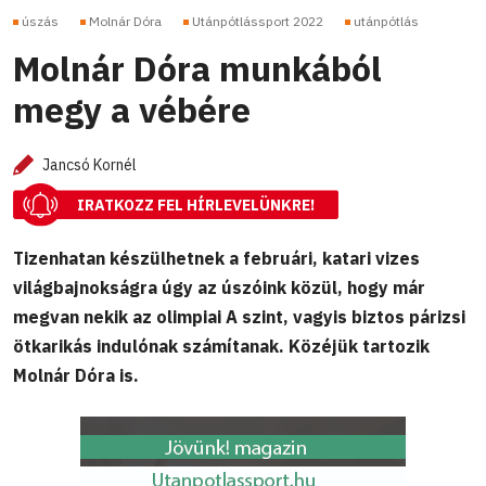
úszás
Molnár Dóra
Utánpótlássport 2022
utánpótlás
Molnár Dóra munkából
megy a vébére
Jancsó Kornél
IRATKOZZ FEL HÍRLEVELÜNKRE!
Tizenhatan készülhetnek a februári, katari vizes
világbajnokságra úgy az úszóink közül, hogy már
megvan nekik az olimpiai A szint, vagyis biztos párizsi
ötkarikás indulónak számítanak. Közéjük tartozik
Molnár Dóra is.