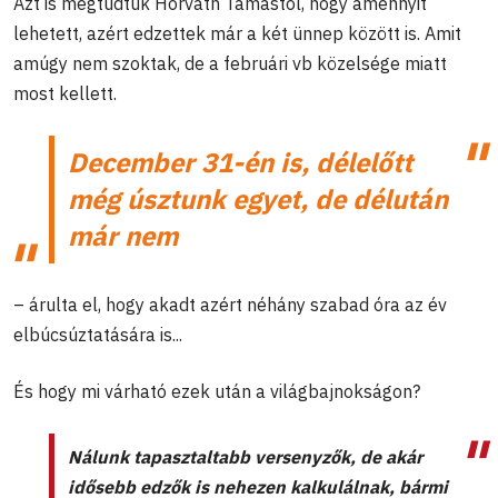
Azt is megtudtuk Horváth Tamástól, hogy amennyit
lehetett, azért edzettek már a két ünnep között is. Amit
amúgy nem szoktak, de a februári vb közelsége miatt
most kellett.
December 31-én is, délelőtt
még úsztunk egyet, de délután
már nem
– árulta el, hogy akadt azért néhány szabad óra az év
elbúcsúztatására is...
És hogy mi várható ezek után a világbajnokságon?
Nálunk tapasztaltabb versenyzők, de akár
idősebb edzők is nehezen kalkulálnak, bármi