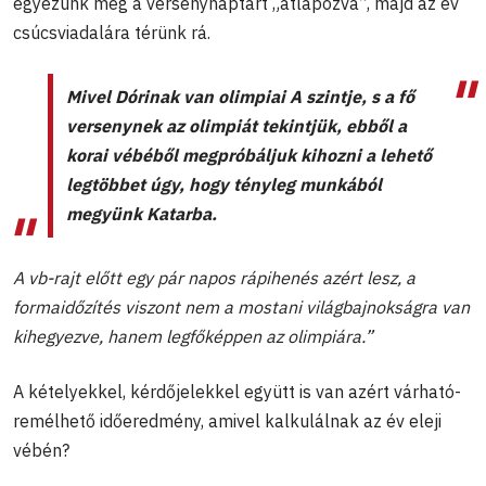
egyezünk meg a versenynaptárt „átlapozva”, majd az év
csúcsviadalára térünk rá.
Mivel Dórinak van olimpiai A szintje, s a fő
versenynek az olimpiát tekintjük, ebből a
korai vébéből megpróbáljuk kihozni a lehető
legtöbbet úgy, hogy tényleg munkából
megyünk Katarba
.
A vb-rajt előtt egy pár napos rápihenés azért lesz, a
formaidőzítés viszont nem a mostani világbajnokságra van
kihegyezve, hanem legfőképpen az olimpiára.”
A kételyekkel, kérdőjelekkel együtt is van azért várható-
remélhető időeredmény, amivel kalkulálnak az év eleji
vébén?