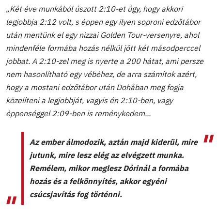
„Két éve munkából úszott 2:10-et úgy, hogy akkori
legjobbja 2:12 volt, s éppen egy ilyen soproni edzőtábor
után mentünk el egy nizzai Golden Tour-versenyre, ahol
mindenféle formába hozás nélkül jött két másodperccel
jobbat. A 2:10-zel meg is nyerte a 200 hátat, ami persze
nem hasonlítható egy vébéhez, de arra számítok azért,
hogy a mostani edzőtábor után Dohában meg fogja
közelíteni a legjobbját, vagyis én 2:10-ben, vagy
éppenséggel 2:09-ben is reménykedem...
Az ember álmodozik, aztán majd kiderül, mire
jutunk, mire lesz elég az elvégzett munka.
Remélem, mikor meglesz Dórinál a formába
hozás és a felkönnyítés, akkor egyéni
csúcsjavítás fog történni
.