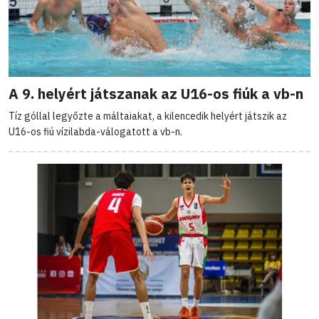
A 9. helyért játszanak az U16-os fiúk a vb-n
Tíz góllal legyőzte a máltaiakat, a kilencedik helyért játszik az
U16-os fiú vízilabda-válogatott a vb-n.