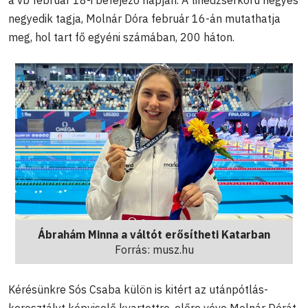
negyedik tagja, Molnár Dóra február 16-án mutathatja
meg, hol tart fő egyéni számában, 200 háton.
Ábrahám Minna a váltót erősítheti Katarban
Forrás: musz.hu
Kérésünkre Sós Csaba külön is kitért az utánpótlás-
korosztályt képviselő kvartettre, előre véve Molnár Dórát