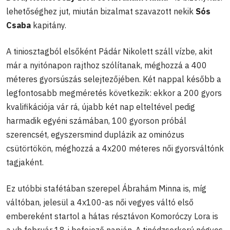
lehetőséghez jut, miután bizalmat szavazott nekik
Sós
Csaba
kapitány.
A tiniosztagból elsőként Pádár Nikolett száll vízbe, akit
már a nyitónapon rajthoz szólítanak, méghozzá a 400
méteres gyorsúszás selejtezőjében. Két nappal később a
legfontosabb megméretés következik: ekkor a 200 gyors
kvalifikációja vár rá, újabb két nap elteltével pedig
harmadik egyéni számában, 100 gyorson próbál
szerencsét, egyszersmind duplázik az ominózus
csütörtökön, méghozzá a 4x200 méteres női gyorsváltónk
tagjaként.
Ez utóbbi stafétában szerepel Ábrahám Minna is, míg
váltóban, jelesül a 4x100-as női vegyes váltó első
embereként startol a hátas résztávon Komoróczy Lora is
a vb február 18-i befejező napján. A tinédzserkorú négyes