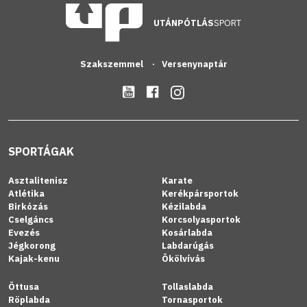
UTÁNPÓTLÁS
SPORT
Szakszemmel
Versenynaptár
SPORTÁGAK
Asztalitenisz
Karate
Atlétika
Kerékpársportok
Birkózás
Kézilabda
Cselgáncs
Korcsolyasportok
Evezés
Kosárlabda
Jégkorong
Labdarúgás
Kajak-kenu
Ökölvívás
Öttusa
Tollaslabda
Röplabda
Tornasportok