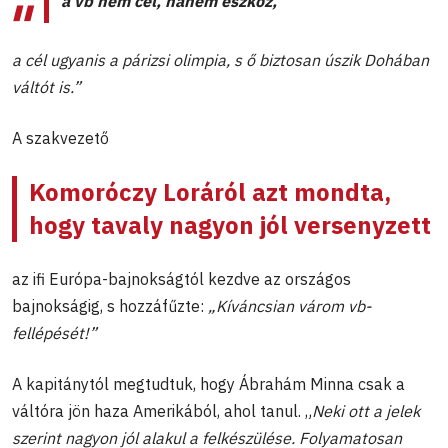
a vb nem cél, hanem eszkö
z,
a cél ugyanis a párizsi olimpia, s ő biztosan úszik Dohában
váltót is.”
A szakvezető
Komoróczy Loráról azt mondta,
hogy tavaly nagyon jól versenyzett
az ifi Európa-bajnokságtól kezdve az országos
bajnokságig, s hozzáfűzte:
„Kíváncsian várom vb-
fellépését!”
A kapitánytól megtudtuk, hogy Ábrahám Minna csak a
váltóra jön haza Amerikából, ahol tanul. „
Neki ott a jelek
szerint nagyon jól alakul a felkészülése. Folyamatosan