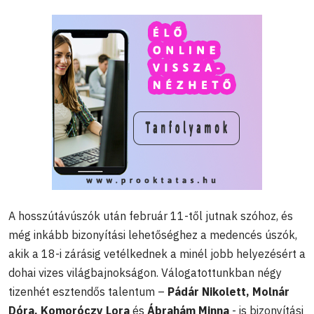
A hosszútávúszók után február 11-től jutnak szóhoz, és
még inkább bizonyítási lehetőséghez a medencés úszók,
akik a 18-i zárásig vetélkednek a minél jobb helyezésért a
dohai vizes világbajnokságon. Válogatottunkban négy
tizenhét esztendős talentum –
Pádár Nikolett, Molnár
Dóra, Komoróczy Lora
és
Ábrahám Minna
- is bizonyítási