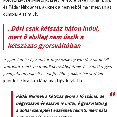
és Pádár Nikolettet, akiknek a négyesből már megvan az
olimpiai A szintjük.
„Dóri csak kétszáz háton indul,
mert ő elvileg nem úszik a
kétszázas gyorsváltóban
reggel. Ám ha úgy alakul, hogy szükség van rá valamelyik
váltóban, mert ha mondjuk továbbjutunk, és valaki reggel
gyengébben teljesít a selejtezőben, akkor becserélem
–
jelentette ki a kapitány, majd így folytatta: -
Pádár Nikinek a kétszáz gyors a fő száma, de
négyszázon és százon is indul, ő gyakorlatilag
a dohai szereplést edzésnek tekinti, mert nála