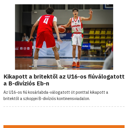
Kikapott a britektől az U16-os fiúválogatott
a B-divíziós Eb-n
Az U16-os fiú kosárlabda-válogatott öt ponttal kikapott a
britektől a szkopjei B-divíziós kontinensviadalon.