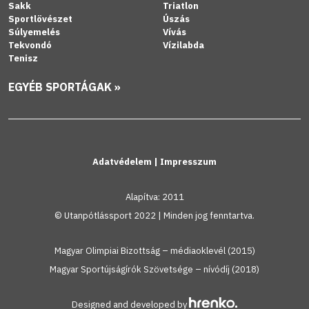
Sakk
Triatlon
Sportlövészet
Úszás
Súlyemelés
Vívás
Tekvondó
Vízilabda
Tenisz
EGYÉB SPORTÁGAK »
Adatvédelem
|
Impresszum
Alapítva: 2011
© Utanpótlássport 2022 | Minden jog fenntartva.
Magyar Olimpiai Bizottság – médiaoklevél (2015)
Magyar Sportújságírók Szövetsége – nívódíj (2018)
Designed and developed by