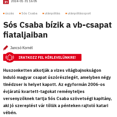
2024-01-31 16:05
úszás
Sós Csaba
utánpótlás
utánpótlássport
Sós Csaba bízik a vb-csapat
fiataljaiban
Jancsó Kornél
IRATKOZZ FEL HÍRLEVELÜNKRE!
Huszonketten alkotják a vizes világbajnokságon
induló magyar csapat úszórészlegét, amelyben négy
tinédzser is helyet kapott. Az egyformán 2006-os
évjáratú kvartett-tagokat reményteljes
versenyzőknek tartja Sós Csaba szövetségi kapitány,
aki jó szereplést vár tőlük a pénteken rajtoló katari
vébén.