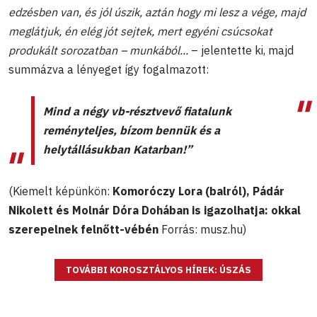
edzésben van, és jól úszik, aztán hogy mi lesz a vége, majd
meglátjuk, én elég jót sejtek, mert egyéni csúcsokat
produkált sorozatban – munkából...
– jelentette ki, majd
summázva a lényeget így fogalmazott:
Mind a négy vb-résztvevő fiatalunk
reményteljes, bízom bennük és a
helytállásukban Katarban!”
(Kiemelt képünkön:
Komoróczy Lora (balról), Pádár
Nikolett és Molnár Dóra Dohában is igazolhatja: okkal
szerepelnek felnőtt-vébén
Forrás: musz.hu)
TOVÁBBI KOROSZTÁLYOS HÍREK: ÚSZÁS