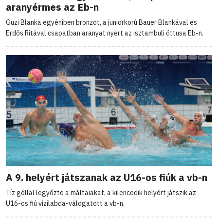
aranyérmes az Eb-n
Guzi Blanka egyéniben bronzot, a juniorkorú Bauer Blankával és
Erdős Ritával csapatban aranyat nyert az isztambuli öttusa Eb-n.
A 9. helyért játszanak az U16-os fiúk a vb-n
Tíz góllal legyőzte a máltaiakat, a kilencedik helyért játszik az
U16-os fiú vízilabda-válogatott a vb-n.