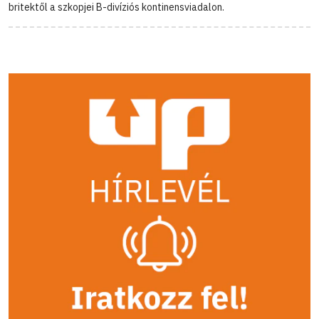
britektől a szkopjei B-divíziós kontinensviadalon.