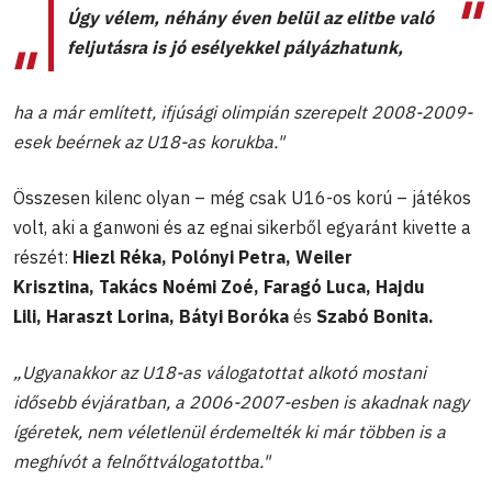
Úgy vélem, néhány éven belül az elitbe való
feljutásra is jó esélyekkel pályázhatunk,
ha a már említett, ifjúsági olimpián szerepelt 2008-2009-
esek beérnek az U18-as korukba."
Összesen kilenc olyan – még csak U16-os korú – játékos
volt, aki a ganwoni és az egnai sikerből egyaránt kivette a
részét:
Hiezl Réka, Polónyi Petra, Weiler
Krisztina, Takács Noémi Zoé, Faragó Luca, Hajdu
Lili, Haraszt Lorina, Bátyi Boróka
és
Szabó Bonita.
„Ugyanakkor az U18-as válogatottat alkotó mostani
idősebb évjáratban, a 2006-2007-esben is akadnak nagy
ígéretek, nem véletlenül érdemelték ki már többen is a
meghívót a felnőttválogatottba."