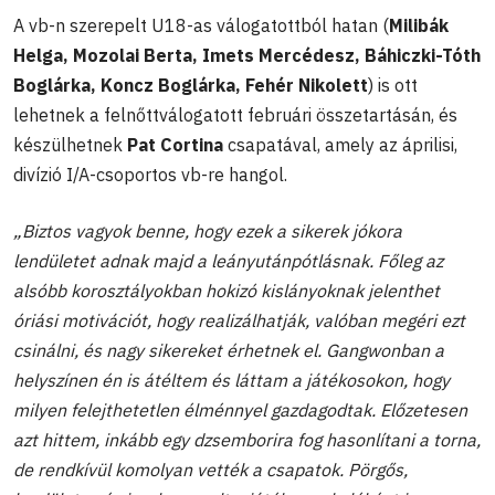
A vb-n szerepelt U18-as válogatottból hatan (
Milibák
Helga, Mozolai Berta, Imets Mercédesz, Báhiczki-Tóth
Boglárka, Koncz Boglárka, Fehér Nikolett
) is ott
lehetnek a felnőttválogatott februári összetartásán, és
készülhetnek
Pat Cortina
csapatával, amely az áprilisi,
divízió I/A-csoportos vb-re hangol.
„Biztos vagyok benne, hogy ezek a sikerek jókora
lendületet adnak majd a leányutánpótlásnak. Főleg az
alsóbb korosztályokban hokizó kislányoknak jelenthet
óriási motivációt, hogy realizálhatják, valóban megéri ezt
csinálni, és nagy sikereket érhetnek el. Gangwonban a
helyszínen én is átéltem és láttam a játékosokon, hogy
milyen felejthetetlen élménnyel gazdagodtak. Előzetesen
azt hittem, inkább egy dzsemborira fog hasonlítani a torna,
de rendkívül komolyan vették a csapatok. Pörgős,