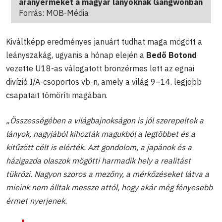
aranyérmeket a magyar lányoknak Gangwonban
Forrás: MOB-Média
Kiváltképp eredményes januárt tudhat maga mögött a
leányszakág, ugyanis a hónap elején a
Bedő Botond
vezette U18-as válogatott bronzérmes lett az egnai
divízió I/A-csoportos vb-n, amely a világ 9–14. legjobb
csapatait tömöríti magában.
„Összességében a világbajnokságon is jól szerepeltek a
lányok, nagyjából kihozták magukból a legtöbbet és a
kitűzött célt is elérték. Azt gondolom, a japánok és a
házigazda olaszok mögötti harmadik hely a realitást
tükrözi. Nagyon szoros a mezőny, a mérkőzéseket látva a
mieink nem álltak messze attól, hogy akár még fényesebb
érmet nyerjenek.