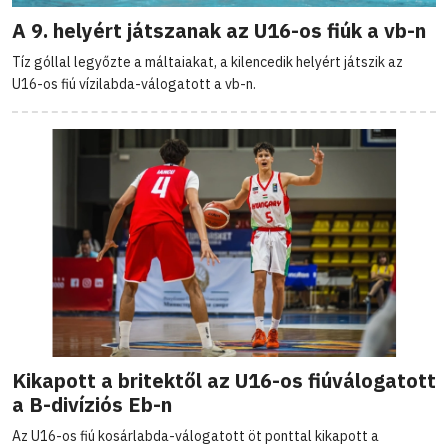
A 9. helyért játszanak az U16-os fiúk a vb-n
Tíz góllal legyőzte a máltaiakat, a kilencedik helyért játszik az
U16-os fiú vízilabda-válogatott a vb-n.
Kikapott a britektől az U16-os fiúválogatott
a B-divíziós Eb-n
Az U16-os fiú kosárlabda-válogatott öt ponttal kikapott a