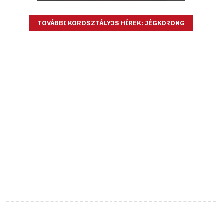
TOVÁBBI KOROSZTÁLYOS HÍREK: JÉGKORONG