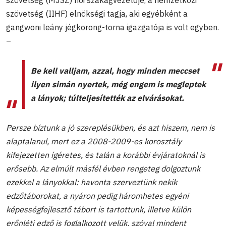
szövetség (IIHF) elnökségi tagja, aki egyébként a
gangwoni leány jégkorong-torna igazgatója is volt egyben.
–
Be kell valljam, azzal, hogy minden meccset
ilyen simán nyertek, még engem is megleptek
a lányok; túlteljesítették az elvárásokat.
Persze bíztunk a jó szereplésükben, és azt hiszem, nem is
alaptalanul, mert ez a 2008-2009-es korosztály
kifejezetten ígéretes, és talán a korábbi évjáratoknál is
erősebb. Az elmúlt másfél évben rengeteg dolgoztunk
ezekkel a lányokkal: havonta szerveztünk nekik
edzőtáborokat, a nyáron pedig háromhetes egyéni
képességfejlesztő tábort is tartottunk, illetve külön
erőnléti edző is foglalkozott velük, szóval mindent