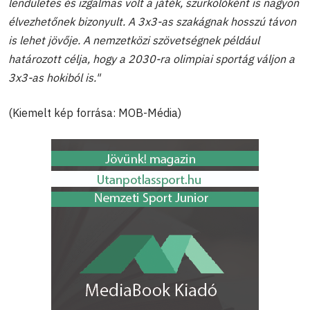
lendületes és izgalmas volt a játék, szurkolóként is nagyon
élvezhetőnek bizonyult. A 3x3-as szakágnak hosszú távon
is lehet jövője. A nemzetközi szövetségnek például
határozott célja, hogy a 2030-ra olimpiai sportág váljon a
3x3-as hokiból is."
(Kiemelt kép forrása: MOB-Média)