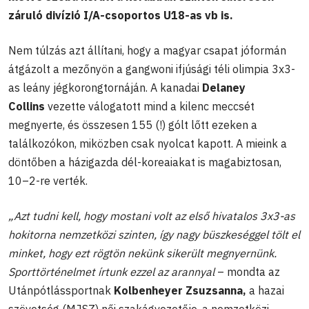
záruló divízió I/A-csoportos U18-as vb is.
Nem túlzás azt állítani, hogy a magyar csapat jóformán
átgázolt a mezőnyön a gangwoni ifjúsági téli olimpia 3x3-
as leány jégkorongtornáján. A kanadai
Delaney
Collins
vezette válogatott mind a kilenc meccsét
megnyerte, és összesen 155 (!) gólt lőtt ezeken a
találkozókon, miközben csak nyolcat kapott. A mieink a
döntőben a házigazda dél-koreaiakat is magabiztosan,
10–2-re verték.
„Azt tudni kell, hogy mostani volt az első hivatalos 3x3-as
hokitorna nemzetközi szinten, így nagy büszkeséggel tölt el
minket, hogy ezt rögtön nekünk sikerült megnyernünk.
Sporttörténelmet írtunk ezzel az arannyal
– mondta az
Utánpótlássportnak
Kolbenheyer Zsuzsanna,
a hazai
szövetség (MJSZ) női szakágvezetője, a nemzetközi