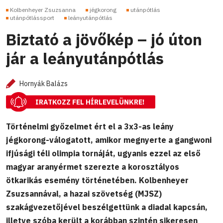
Kolbenheyer Zsuzsanna
jégkorong
utánpótlás
utánpótlássport
leányutánpótlás
Biztató a jövőkép – jó úton
jár a leányutánpótlás
Hornyák Balázs
IRATKOZZ FEL HÍRLEVELÜNKRE!
Történelmi győzelmet ért el a 3x3-as leány
jégkorong-válogatott, amikor megnyerte a gangwoni
ifjúsági téli olimpia tornáját, ugyanis ezzel az első
magyar aranyérmet szerezte a korosztályos
ötkarikás esemény történetében. Kolbenheyer
Zsuzsannával, a hazai szövetség (MJSZ)
szakágvezetőjével beszélgettünk a diadal kapcsán,
illetve szóba került a korábban szintén sikeresen