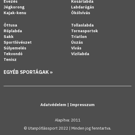
Evezés
Kosárlabda
Jégkorong
Labdarúgás
Kajak-kenu
Ökölvívás
Öttusa
Tollaslabda
Röplabda
Tornasportok
Sakk
Triatlon
Sportlövészet
Úszás
Súlyemelés
Vívás
Tekvondó
Vízilabda
Tenisz
EGYÉB SPORTÁGAK »
Adatvédelem
|
Impresszum
Alapítva: 2011
© Utanpótlássport 2022 | Minden jog fenntartva.