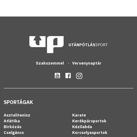
UTÁNPÓTLÁS
SPORT
Szakszemmel
Versenynaptár
SPORTÁGAK
Asztalitenisz
Karate
Atlétika
Kerékpársportok
Birkózás
Kézilabda
Cselgáncs
Korcsolyasportok