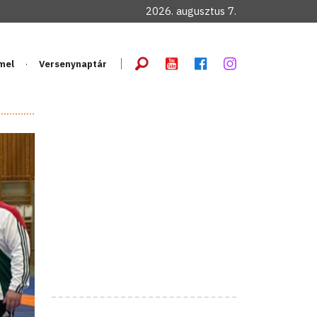
2026. augusztus 7.
mel
Versenynaptár