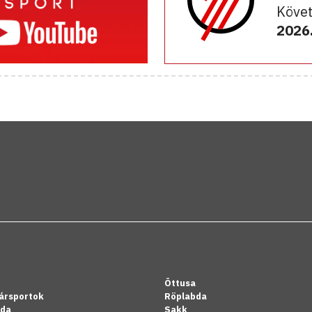
Követ
2026.
Öttusa
ársportok
Röplabda
bda
Sakk