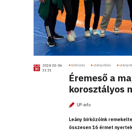
birkózás
utánpótlás
utánpót
2024-02-06
11:21
Éremeső a mag
korosztályos 
UP-info
Leány birkózóink remekelt
összesen 16 érmet nyertek