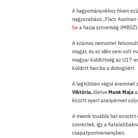
A hagyományokhoz híven ezútt
nagyszabású „Flatz Austrian
be
a hazai szövetség (MBSZ).
A számos nemzetet felvonult
magát, és ez idén sem volt 
magyar küldöttség az U17-es
küldött harcba a dobogóért.
A legtöbben végül éremmel zá
Viktória,
illetve
Munk Maja
az
között nyert aranyérmet súly
A mieink további hat ezüstöt
szereztek, így a fiatalabbakn
csapatpontversenyben.