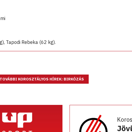
émi
g), Tapodi Rebeka (62 kg).
TOVÁBBI KOROSZTÁLYOS HÍREK: BIRKÓZÁS
Koro
Jöv