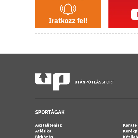
UTÁNPÓTLÁS
SPORT
SPORTÁGAK
Asztalitenisz
Karate
Atlétika
Kerékp
Birkózás
Kézila