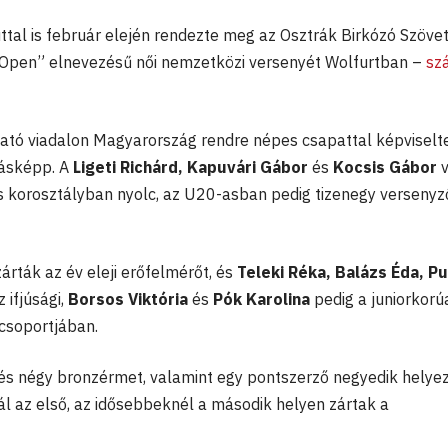
al is február elején rendezte meg az Osztrák Birkózó Szöve
 Open” elnevezésű női nemzetközi versenyét Wolfurtban –
sz
ató viadalon Magyarország rendre népes csapattal képviselte
másképp. A
Ligeti Richárd, Kapuvári Gábor
és
Kocsis Gábor
v
 korosztályban nyolc, az U20-asban pedig tizenegy versenyz
rták az év eleji erőfelmérőt, és
Teleki Réka, Balázs Éda, P
 ifjúsági,
Borsos Viktória
és
Pók Karolina
pedig a juniorkorú
csoportjában.
 és négy bronzérmet, valamint egy pontszerző negyedik helyez
ál az első, az idősebbeknél a második helyen zártak a