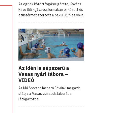
Az egriek kötöttfogású ígérete, Kovács
Keve (55 kg) csúcsformában birkózott és
ezüstérmet szerzett a bakui U17-es vb-n.
Az idén is népszerű a
Vasas nyári tábora –
VIDEÓ
Az M4 Sporton látható Jövünk! magazin
stábja a Vasas vízilabdatáborába
látogatott el.