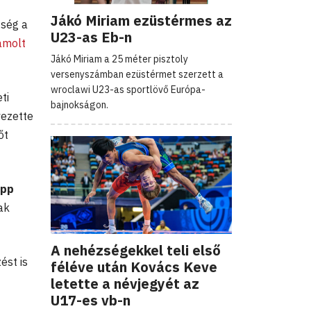
Jákó Miriam ezüstérmes az
tség a
U23-as Eb-n
ámolt
Jákó Miriam a 25 méter pisztoly
versenyszámban ezüstérmet szerzett a
wroclawi U23-as sportlövő Európa-
ti
bajnokságon.
ezette
őt
upp
ak
A nehézségekkel teli első
ést is
féléve után Kovács Keve
letette a névjegyét az
U17-es vb-n