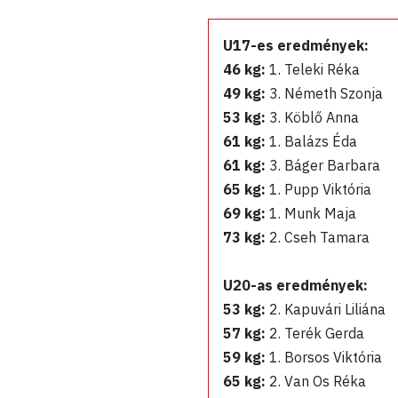
U17-es eredmények:
46 kg:
1. Teleki Réka
49 kg:
3. Németh Szonja
53 kg:
3. Köblő Anna
61 kg:
1. Balázs Éda
61 kg:
3. Báger Barbara
65 kg:
1. Pupp Viktória
69 kg:
1. Munk Maja
73 kg:
2. Cseh Tamara
U20-as eredmények:
53 kg:
2. Kapuvári Liliána
57 kg:
2. Terék Gerda
59 kg:
1. Borsos Viktória
65 kg:
2. Van Os Réka