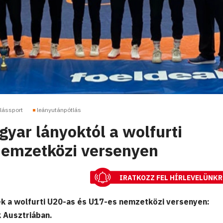
lássport
leányutánpótlás
yar lányoktól a wolfurti
nemzetközi versenyen
IRATKOZZ FEL HÍRLEVELÜNKR
ek a wolfurti U20-as és U17-es nemzetközi versenyen:
 Ausztriában.