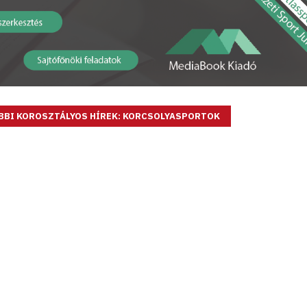
BBI KOROSZTÁLYOS HÍREK: KORCSOLYASPORTOK