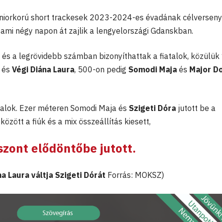
uniorkorú short trackesek 2023-2024-es évadának célverseny
 ami négy napon át zajlik a lengyelországi Gdanskban.
és a legrövidebb számban bizonyíthattak a fiatalok, közülü
és
Végi Diána Laura
, 500-on pedig
Somodi Maja
és
Major Do
talok. Ezer méteren Somodi Maja és
Szigeti Dóra
jutott be a
özött a fiúk és a mix összeállítás kiesett,
szont elődöntőbe jutott.
na Laura váltja Szigeti Dórát
Forrás: MOKSZ)