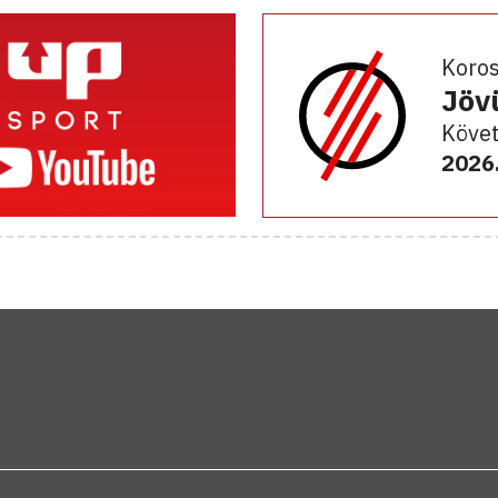
Koro
Jöv
Követ
2026.