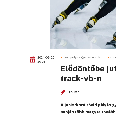
rövid pályás gyorskorcsolya
shor
2024-02-23
20:25
Elődöntőbe jut
track-vb-n
UP-info
A juniorkorú rövid pályás 
napján több magyar továbbj