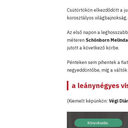
Csütörtökön elkezdődött a j
korosztályos világbajnokság,
Az első napon a leghosszabb 
méteren
Schönborn Melinda
jutott a következő körbe.
Pénteken sem pihentek a fia
negyeddöntőbe, míg a váltók k
a leánynégyes vi
(Kiemelt képünkön:
Végi Diá