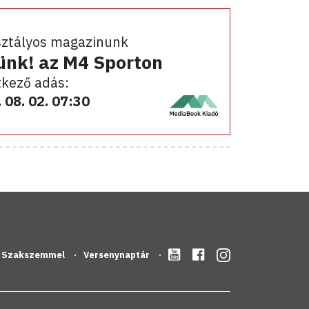
sztályos magazinunk
ünk! az M4 Sporton
kező adás:
 08. 02. 07:30
Szakszemmel
Versenynaptár