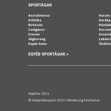
SPORTÁGAK
Asztalitenisz
Karate
Atlétika
Kerékp
Birkózás
Kézila
Cselgáncs
Korcso
Evezés
Kosárl
Jégkorong
Labdar
Kajak-kenu
Ökölvív
EGYÉB SPORTÁGAK »
Alapítva: 2011
© Utanpótlássport 2022 | Minden jog fenntartva.