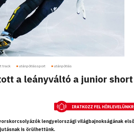
t track
utánpótlássport
utánpótlás
ott a leányváltó a junior short
IRATKOZZ FEL HÍRLEVELÜNKR
gyorskorcsolyázók lengyelországi világbajnokságának első
utásnak is örülhettünk.