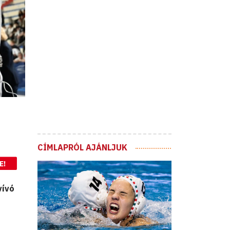
CÍMLAPRÓL AJÁNLJUK
E!
vívó