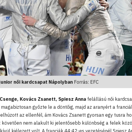
junior női kardcsapat Nápolyban
Forrás: EFC
senge, Kovács Zsanett, Spiesz Anna
felállású női kardcs
magabiztosan győzte le a döntőig, majd az aranyért a franciá
re elhúzott az ellenfél, ám Kovács Zsanett gyorsan egy tusra h
t követően nem alakult ki jelentősebb különbség a felek közöt
ívül kiélezett volt. A franciák 44:42-es vezetésénél Spiesz 