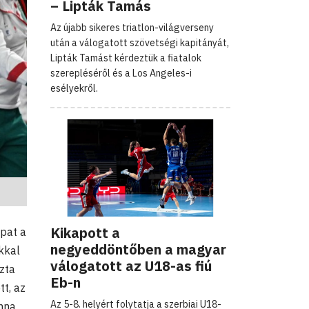
– Lipták Tamás
Az újabb sikeres triatlon-világverseny
után a válogatott szövetségi kapitányát,
Lipták Tamást kérdeztük a fiatalok
szerepléséről és a Los Angeles-i
esélyekről.
Kikapott a
apat a
negyeddöntőben a magyar
kkal
válogatott az U18-as fiú
ozta
Eb-n
t, az
Az 5-8. helyért folytatja a szerbiai U18-
Anna