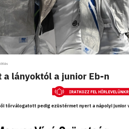
ótlás
 a lányoktól a junior Eb-n
IRATKOZZ FEL HÍRLEVELÜNKR
női tőrválogatott pedig ezüstérmet nyert a nápolyi junior 