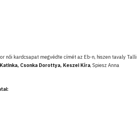
or női kardcsapat megvédte címét az Eb-n, hiszen tavaly Tall
 Katinka, Csonka Dorottya, Keszei Kíra
, Spiesz Anna
tai: