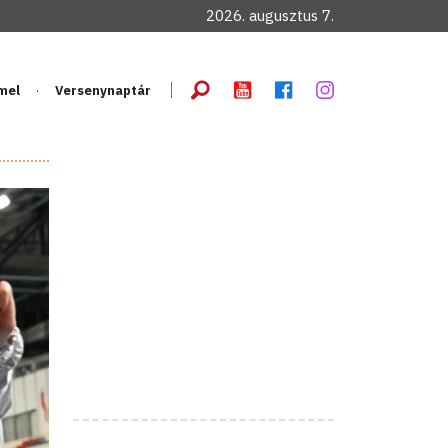
2026. augusztus 7.
mel
Versenynaptár