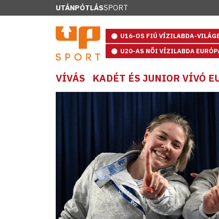
UTÁNPÓTLÁS
SPORT
U16-OS FIÚ VÍZILABDA-VILÁ
U20-AS NŐI VÍZILABDA EURÓ
VÍVÁS
KADÉT ÉS JUNIOR VÍVÓ 