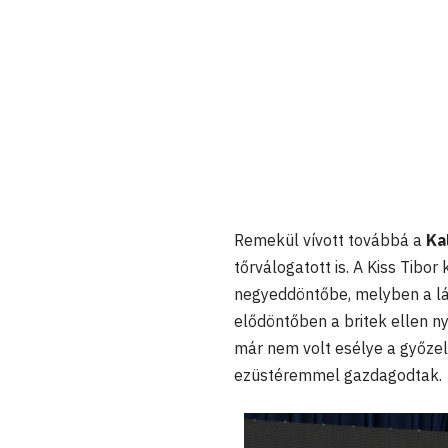
Remekül vívott továbbá a
Ka
tőrválogatott is. A Kiss Tibo
negyeddöntőbe, melyben a lá
elődöntőben a britek ellen n
már nem volt esélye a győzel
ezüstéremmel gazdagodtak.