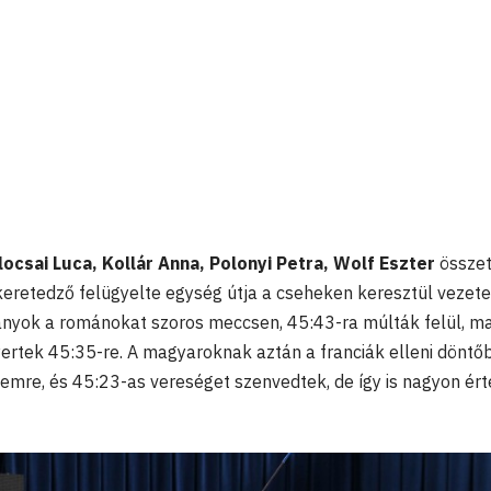
locsai Luca, Kollár Anna, Polonyi Petra, Wolf Eszter
összet
r keretedző felügyelte egység útja a cseheken keresztül vezete
nyok a románokat szoros meccsen, 45:43-ra múlták felül, ma
yertek 45:35-re. A magyaroknak aztán a franciák elleni döntő
emre, és 45:23-as vereséget szenvedtek, de így is nagyon ér