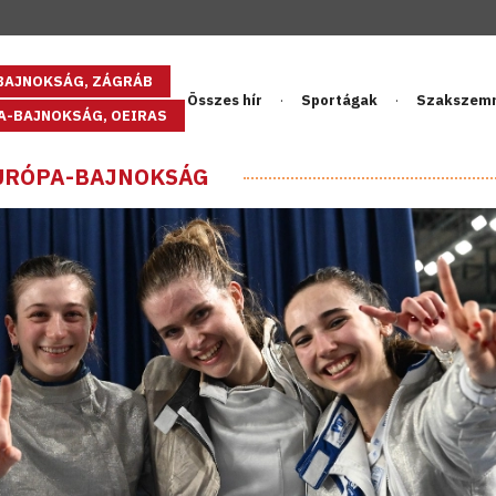
GBAJNOKSÁG, ZÁGRÁB
Összes hír
Sportágak
Szakszem
PA-BAJNOKSÁG, OEIRAS
EURÓPA-BAJNOKSÁG