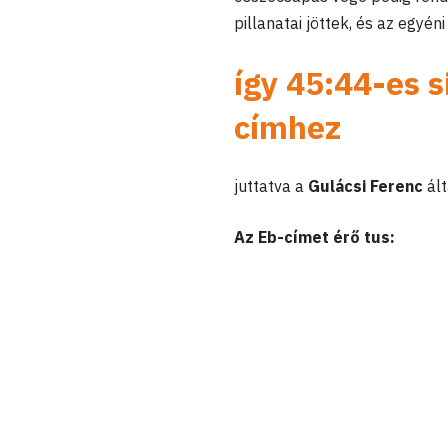
pillanatai jöttek, és az egyé
így 45:44-es s
címhez
juttatva a
Gulácsi Ferenc
ált
Az Eb-címet érő tus: