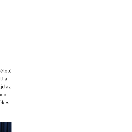
ételű
tt a
jd az
ben
tékes