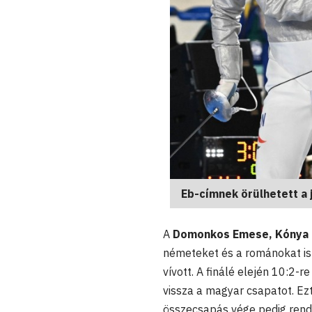
Eb-címnek örülhetett a 
A
Domonkos Emese, Kónya C
németeket és a románokat is 
vívott. A finálé elején 10:2-
vissza a magyar csapatot. Ez
összecsapás vége pedig rendk