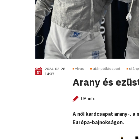
vívás
utánpótlássport
utánp
2024-02-28
14:37
Arany és ezüst
UP-info
A női kardcsapat arany-, a 
Európa-bajnokságon.