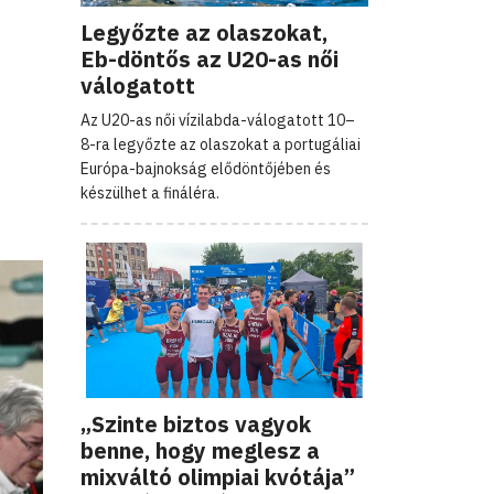
Legyőzte az olaszokat,
Eb-döntős az U20-as női
válogatott
Az U20-as női vízilabda-válogatott 10–
8-ra legyőzte az olaszokat a portugáliai
Európa-bajnokság elődöntőjében és
készülhet a fináléra.
„Szinte biztos vagyok
benne, hogy meglesz a
mixváltó olimpiai kvótája”