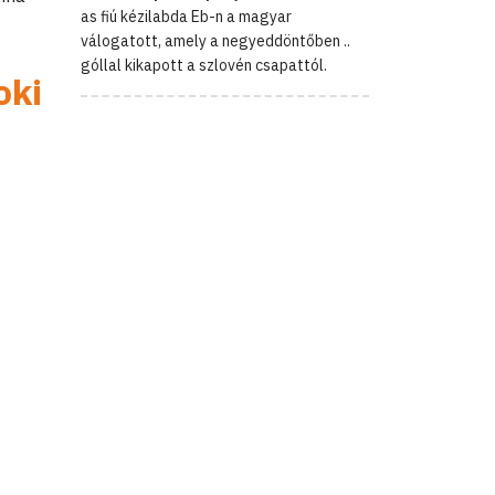
as fiú kézilabda Eb-n a magyar
válogatott, amely a negyeddöntőben ..
góllal kikapott a szlovén csapattól.
oki