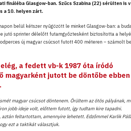
ti fináléba Glasgow-ban. Szűcs Szabina (22) sérülten is 
 a 10. helyen zárt.
napon belül kétszer nyűgözött le minket Glasgow-ban: a bud
 jutó sprinter délelőtt futamgyőztesként biztosította a helyé
odperces új magyar csúcsot futott 400 méteren – számolt be
elég, a fedett vb-k 1987 óta íródó
ő magyarként jutott be döntőbe ebben
.
t ismét magyar csúcsot döntenem. Örültem az ötös pályának, m
on jobb ideje volt, előttem futott, így tudtam kire tapadni.
aztán feltartottam, amennyire lehetett. Edzőmmel Karlik Páll
ogy ezt a taktikát választjuk.