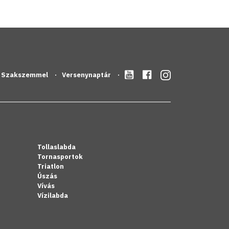
Szakszemmel
Versenynaptár
Tollaslabda
Tornasportok
Triatlon
Úszás
Vívás
Vízilabda