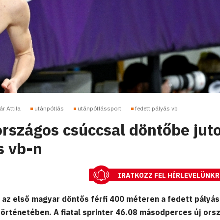
r Attila
utánpótlás
utánpótlássport
fedett pályás vb
országos csúccsal döntőbe juto
s vb-n
IRATKOZZ FEL HÍRLEVELÜNKR
t az első magyar döntős férfi 400 méteren a fedett pályás
 történetében. A fiatal sprinter 46.08 másodperces új ors