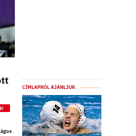
tt
CÍMLAPRÓL AJÁNLJUK
E!
zágos