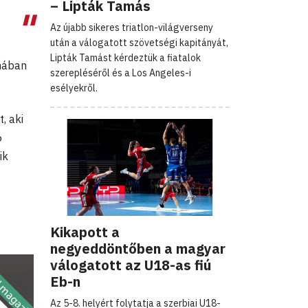
– Lipták Tamás
Az újabb sikeres triatlon-világverseny
után a válogatott szövetségi kapitányát,
Lipták Tamást kérdeztük a fiatalok
mában
szerepléséről és a Los Angeles-i
esélyekről.
t, aki
6
ik
Kikapott a
negyeddöntőben a magyar
válogatott az U18-as fiú
Eb-n
Az 5-8. helyért folytatja a szerbiai U18-