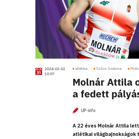
atlétika
Szűcs Szabina
Molná
2024-03-02
10:07
Molnár Attila 
a fedett pályá
UP-info
A 22 éves Molnár Attila let
atlétikai világbajnokságok