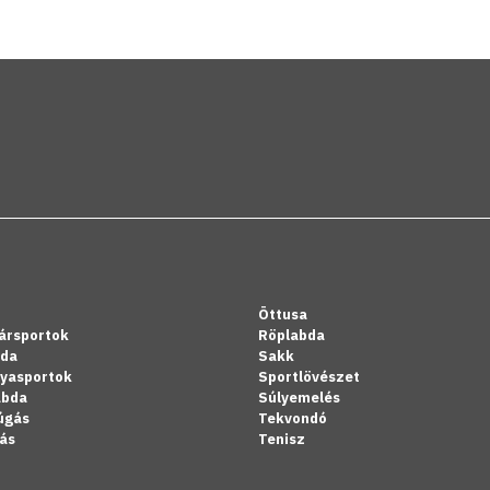
Öttusa
ársportok
Röplabda
bda
Sakk
lyasportok
Sportlövészet
abda
Súlyemelés
úgás
Tekvondó
ás
Tenisz