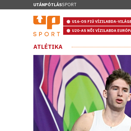
UTÁNPÓTLÁS
SPORT
U16-OS FIÚ VÍZILABDA-VILÁ
U20-AS NŐI VÍZILABDA EURÓ
ATLÉTIKA