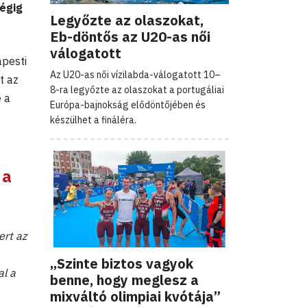
végig
Legyőzte az olaszokat,
Eb-döntős az U20-as női
válogatott
apesti
Az U20-as női vízilabda-válogatott 10–
t az
8-ra legyőzte az olaszokat a portugáliai
 a
Európa-bajnokság elődöntőjében és
készülhet a fináléra.
 a
ert az
„Szinte biztos vagyok
al a
benne, hogy meglesz a
mixváltó olimpiai kvótája”