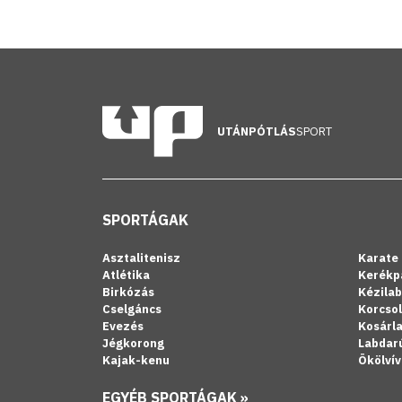
UTÁNPÓTLÁS
SPORT
SPORTÁGAK
Asztalitenisz
Karate
Atlétika
Kerékp
Birkózás
Kézila
Cselgáncs
Korcso
Evezés
Kosárl
Jégkorong
Labdar
Kajak-kenu
Ökölvív
EGYÉB SPORTÁGAK »