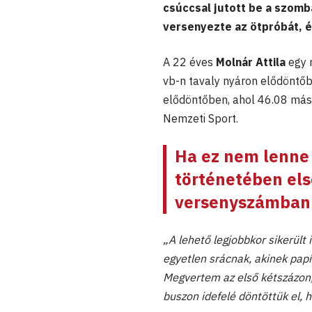
csúccsal jutott be a szomba
versenyezte az ötpróbát, és
A 22 éves
Molnár Attila
egy 
vb-n tavaly nyáron elődöntőbe
elődöntőben, ahol 46.08 más
Nemzeti Sport.
Ha ez nem lenne 
történetében els
versenyszámban
„A lehető legjobbkor sikerül
egyetlen srácnak, akinek papír
Megvertem az első kétszázon, 
buszon idefelé döntöttük el, h