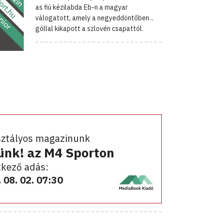
as fiú kézilabda Eb-n a magyar
válogatott, amely a negyeddöntőben ..
góllal kikapott a szlovén csapattól.
sztályos magazinunk
ünk! az M4 Sporton
kező adás:
 08. 02. 07:30