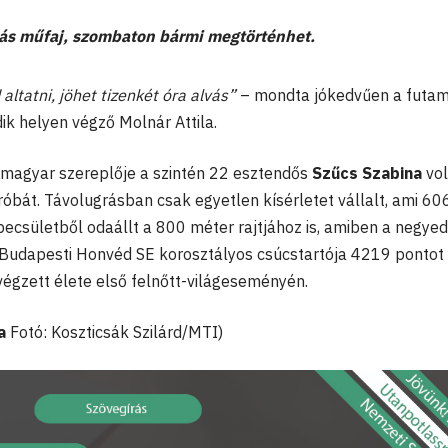
más műfaj, szombaton bármi megtörténhet.
altatni, jöhet tizenkét óra alvás”
– mondta jókedvűen a futa
ik helyen végző Molnár Attila.
 magyar szereplője a szintén 22 esztendős
Szűcs Szabina
vol
tpróbát. Távolugrásban csak egyetlen kísérletet vállalt, ami 60
becsületből odaállt a 800 méter rajtjához is, amiben a negyed
A Budapesti Honvéd SE korosztályos csúcstartója 4219 pontot
 végzett élete első felnőtt-világeseményén.
la
Fotó: Koszticsák Szilárd/MTI)