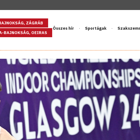
GBAJNOKSÁG, ZÁGRÁB
Összes hír
Sportágak
Szakszem
PA-BAJNOKSÁG, OEIRAS