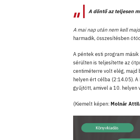
A döntő az teljesen 
A mai nap után nem kell majd 
harmadik, összesítésben ötöd
A péntek esti program másik
sérülten is teljesítette az ö
centiméterre volt elég, majd 
helyen ért célba (2:14.05). 
gyűjtött, amivel a 10. helyen
(Kiemelt képen:
Molnár Atti