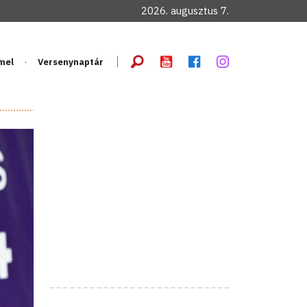
2026. augusztus 7.
mel
Versenynaptár