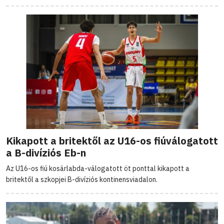
Kikapott a britektől az U16-os fiúválogatott
a B-divíziós Eb-n
Az U16-os fiú kosárlabda-válogatott öt ponttal kikapott a
britektől a szkopjei B-divíziós kontinensviadalon.