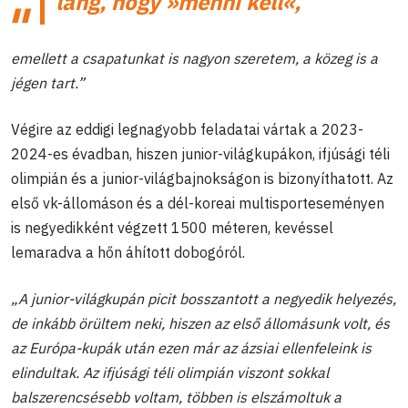
láng, hogy »menni kell«,
emellett a csapatunkat is nagyon szeretem, a közeg is a
jégen tart.”
Végire az eddigi legnagyobb feladatai vártak a 2023-
2024-es évadban, hiszen junior-világkupákon, ifjúsági téli
olimpián és a junior-világbajnokságon is bizonyíthatott. Az
első vk-állomáson és a dél-koreai multisporteseményen
is negyedikként végzett 1500 méteren, kevéssel
lemaradva a hőn áhított dobogóról.
„A junior-világkupán picit bosszantott a negyedik helyezés,
de inkább örültem neki, hiszen az első állomásunk volt, és
az Európa-kupák után ezen már az ázsiai ellenfeleink is
elindultak. Az ifjúsági téli olimpián viszont sokkal
balszerencsésebb voltam, többen is elszámoltuk a