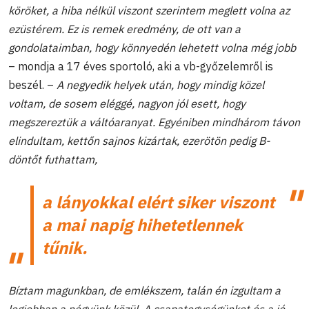
köröket, a hiba nélkül viszont szerintem meglett volna az
ezüstérem. Ez is remek eredmény, de ott van a
gondolataimban, hogy könnyedén lehetett volna még jobb
– mondja a 17 éves sportoló, aki a vb-győzelemről is
beszél. –
A negyedik helyek után, hogy mindig közel
voltam, de sosem eléggé, nagyon jól esett, hogy
megszereztük a váltóaranyat. Egyéniben mindhárom távon
elindultam, kettőn sajnos kizártak, ezerötön pedig B-
döntőt futhattam,
a lányokkal elért siker viszont
a mai napig hihetetlennek
tűnik.
Bíztam magunkban, de emlékszem, talán én izgultam a
legjobban a négyünk közül. A csapategységünket és a jó