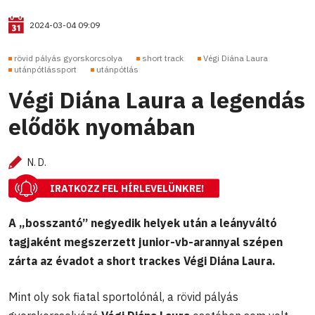
2024-03-04 09:09
rövid pályás gyorskorcsolya
short track
Végi Diána Laura
utánpótlássport
utánpótlás
Végi Diána Laura a legendás
elődök nyomában
N. D.
IRATKOZZ FEL HÍRLEVELÜNKRE!
A „bosszantó” negyedik helyek után a leányváltó
tagjaként megszerzett junior-vb-arannyal szépen
zárta az évadot a short trackes Végi Diána Laura.
Mint oly sok fiatal sportolónál, a rövid pályás