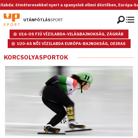
 ötméteresekkel nyert a spanyolok elleni döntőben, Európa-bajnok az
UTÁNPÓTLÁS
SPORT
U16-OS FIÚ VÍZILABDA-VILÁGBAJNOKSÁG, ZÁGRÁB
U20-AS NŐI VÍZILABDA EURÓPA-BAJNOKSÁG, OEIRAS
KORCSOLYASPORTOK