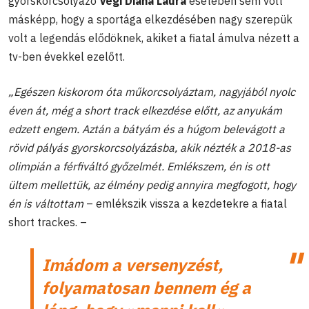
gyorskorcsolyázó
Végi Diána Laura
esetében sem volt
másképp, hogy a sportága elkezdésében nagy szerepük
volt a legendás elődöknek, akiket a fiatal ámulva nézett a
tv-ben évekkel ezelőtt.
„Egészen kiskorom óta műkorcsolyáztam, nagyjából nyolc
éven át, még a short track elkezdése előtt, az anyukám
edzett engem. Aztán a bátyám és a húgom belevágott a
rövid pályás gyorskorcsolyázásba, akik nézték a 2018-as
olimpián a férfiváltó győzelmét. Emlékszem, én is ott
ültem mellettük, az élmény pedig annyira megfogott, hogy
én is váltottam
– emlékszik vissza a kezdetekre a fiatal
short trackes. –
Imádom a versenyzést,
folyamatosan bennem ég a