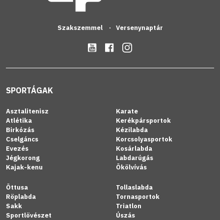
Szakszemmel
Versenynaptár
SPORTÁGAK
Asztalitenisz
Karate
Atlétika
Kerékpársportok
Birkózás
Kézilabda
Cselgáncs
Korcsolyasportok
Evezés
Kosárlabda
Jégkorong
Labdarúgás
Kajak-kenu
Ökölvívás
Öttusa
Tollaslabda
Röplabda
Tornasportok
Sakk
Triatlon
Sportlövészet
Úszás