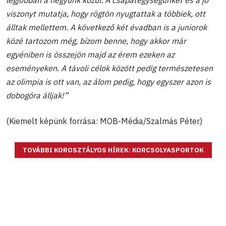
viszonyt mutatja, hogy rögtön nyugtattak a többiek, ott
álltak mellettem. A következő két évadban is a juniorok
közé tartozom még, bízom benne, hogy akkor már
egyéniben is összejön majd az érem ezeken az
eseményeken. A távoli célok között pedig természetesen
az olimpia is ott van, az álom pedig, hogy egyszer azon is
dobogóra álljak!”
(Kiemelt képünk forrása: MOB-Média/Szalmás Péter)
TOVÁBBI KOROSZTÁLYOS HÍREK: KORCSOLYASPORTOK