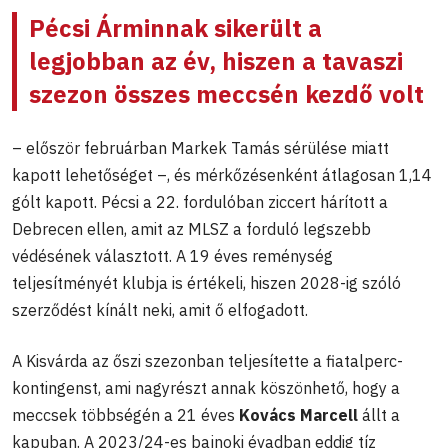
Pécsi Árminnak sikerült a
legjobban az év, hiszen a tavaszi
szezon összes meccsén kezdő volt
– először februárban Markek Tamás sérülése miatt
kapott lehetőséget –, és mérkőzésenként átlagosan 1,14
gólt kapott. Pécsi a 22. fordulóban ziccert hárított a
Debrecen ellen, amit az MLSZ a forduló legszebb
védésének választott. A 19 éves reménység
teljesítményét klubja is értékeli, hiszen 2028-ig szóló
szerződést kínált neki, amit ő elfogadott.
A Kisvárda az őszi szezonban teljesítette a fiatalperc-
kontingenst, ami nagyrészt annak köszönhető, hogy a
meccsek többségén a 21 éves
Kovács Marcell
állt a
kapuban. A 2023/24-es bajnoki évadban eddig tíz