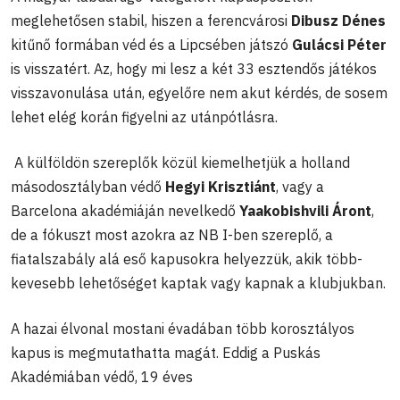
meglehetősen stabil, hiszen a ferencvárosi
Dibusz Dénes
kitűnő formában véd és a Lipcsében játszó
Gulácsi Péter
is visszatért. Az, hogy mi lesz a két 33 esztendős játékos
visszavonulása után, egyelőre nem akut kérdés, de sosem
lehet elég korán figyelni az utánpótlásra.
A külföldön szereplők közül kiemelhetjük a holland
másodosztályban védő
Hegyi Krisztiánt
, vagy a
Barcelona akadémiáján nevelkedő
Yaakobishvili Áront
,
de a fókuszt most azokra az NB I-ben szereplő, a
fiatalszabály alá eső kapusokra helyezzük, akik több-
kevesebb lehetőséget kaptak vagy kapnak a klubjukban.
A hazai élvonal mostani évadában több korosztályos
kapus is megmutathatta magát. Eddig a Puskás
Akadémiában védő, 19 éves