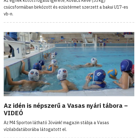
Az egriek kötöttfogású ígérete, Kovács Keve (55 kg)
csúcsformában birkózott és ezüstérmet szerzett a bakui U17-es
vb-n.
Az idén is népszerű a Vasas nyári tábora –
VIDEÓ
Az M4 Sporton látható Jövünk! magazin stábja a Vasas
vízilabdatáborába látogatott el.