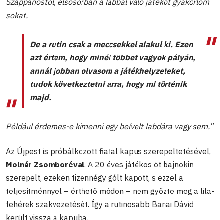
Szappanostól, elsősorban a lábbal való játékot gyakorlom
sokat.
De a rutin csak a meccsekkel alakul ki. Ezen
azt értem, hogy minél többet vagyok pályán,
annál jobban olvasom a játékhelyzeteket,
tudok következtetni arra, hogy mi történik
majd.
Például érdemes-e kimenni egy beívelt labdára vagy sem.”
Az Újpest is próbálkozott fiatal kapus szerepeltetésével,
Molnár Zsomboréval
. A 20 éves játékos öt bajnokin
szerepelt, ezeken tizennégy gólt kapott, s ezzel a
teljesítménnyel – érthető módon – nem győzte meg a lila-
fehérek szakvezetését. Így a rutinosabb Banai Dávid
került vissza a kapuba.