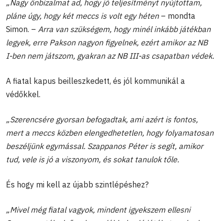
„Nagy önbizalmat ad, hogy jó teljesítményt nyújtottam,
pláne úgy, hogy két meccs is volt egy héten
–
mondta
Simon. –
Arra van szükségem, hogy minél inkább játékban
legyek, erre Pakson nagyon figyelnek, ezért amikor az NB
I-ben nem játszom, gyakran az NB III-as csapatban védek.
A fiatal kapus beilleszkedett, és jól kommunikál a
védőkkel.
„Szerencsére gyorsan befogadtak, ami azért is fontos,
mert a meccs közben elengedhetetlen, hogy folyamatosan
beszéljünk egymással. Szappanos Péter is segít, amikor
tud, vele is jó a viszonyom, és sokat tanulok tőle.
És hogy mi kell az újabb szintlépéshez?
„Mivel még fiatal vagyok, mindent igyekszem ellesni