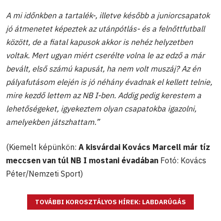
A mi időnkben a tartalék-, illetve később a juniorcsapatok
jó átmenetet képeztek az utánpótlás- és a felnőttfutball
között, de a fiatal kapusok akkor is nehéz helyzetben
voltak. Mert ugyan miért cserélte volna le az edző a már
bevált, első számú kapusát, ha nem volt muszáj? Az én
pályafutásom elején is jó néhány évadnak el kellett telnie,
mire kezdő lettem az NB I-ben. Addig pedig kerestem a
lehetőségeket, igyekeztem olyan csapatokba igazolni,
amelyekben játszhattam.”
(Kiemelt képünkön:
A kisvárdai Kovács Marcell
már tíz
meccsen van túl NB I mostani évadában
Fotó: Kovács
Péter/Nemzeti Sport)
TOVÁBBI KOROSZTÁLYOS HÍREK: LABDARÚGÁS