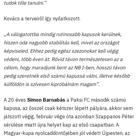
tudok tőle tanulni.”
Kovács a terveiről így nyilatkozott.
„A válogatottba mindig rutinosabb kapusok kerülnek,
hiszen oda nagyobb stabilitás kell, mivel az országot
képviseled. Ehhez pedig egész szezonokat kell végig
védeni, több éven át. Rövid távon természetesen az a
célom, hogy maradjunk bent az NB I-ben, hosszú távon
pedig szeretnék első számú kapussá válni, illetve később
külföldön is szívesen kipróbálnám magam”.
A 20 éves
Simon Barnabás
a Paksi FC második számú
kapusa, az ősszel csak kétszer lépett pályára, akkor sem
játszott végig, február vége óta azonban
Szappanos Péter
sérülése miatt újra helyet kap az első csapatban. A
Magyar-kupa nyolcaddöntőjében jól védett Újpesten, az