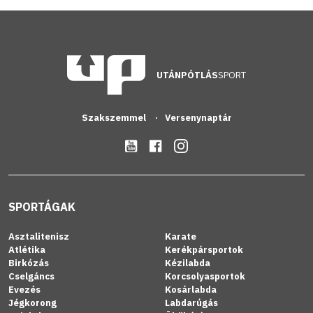
UTÁNPÓTLÁS
SPORT
Szakszemmel
Versenynaptár
SPORTÁGAK
Asztalitenisz
Karate
Atlétika
Kerékpársportok
Birkózás
Kézilabda
Cselgáncs
Korcsolyasportok
Evezés
Kosárlabda
Jégkorong
Labdarúgás