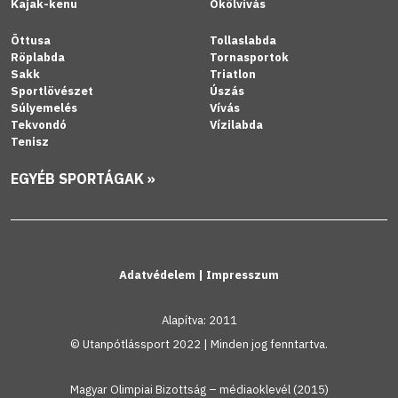
Kajak-kenu
Ökölvívás
Öttusa
Tollaslabda
Röplabda
Tornasportok
Sakk
Triatlon
Sportlövészet
Úszás
Súlyemelés
Vívás
Tekvondó
Vízilabda
Tenisz
EGYÉB SPORTÁGAK »
Adatvédelem
|
Impresszum
Alapítva: 2011
© Utanpótlássport 2022 | Minden jog fenntartva.
Magyar Olimpiai Bizottság – médiaoklevél (2015)