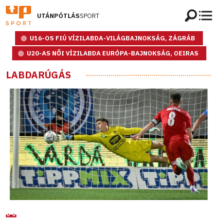
UTÁNPÓTLÁS
SPORT
U16-OS FIÚ VÍZILABDA-VILÁGBAJNOKSÁG, ZÁGRÁB
U20-AS NŐI VÍZILABDA EURÓPA-BAJNOKSÁG, OEIRAS
LABDARÚGÁS