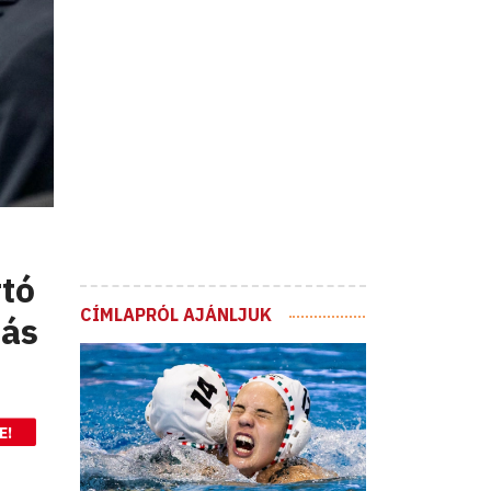
rtó
CÍMLAPRÓL AJÁNLJUK
lás
E!