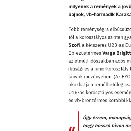
milyenek a remények a jövőt
bajnok, vb-harmadik Karak
Több reménység is elbúcsúzot
től a korosztályos szinten g
Szofi
, a kétszeres U23-as E
Eb-ezüstérmes
Varga Brigit
az elmúlt időszakban adós m
ifjúsági és a juniorkorosztál
lányok mezőnyében. (Az EYOF
okozhatja a remélhetőleg csa
U18-as korosztályos esemén
és vb-bronzérmes korábbi kla
Úgy érzem, manapság a
hogy hosszú távon me