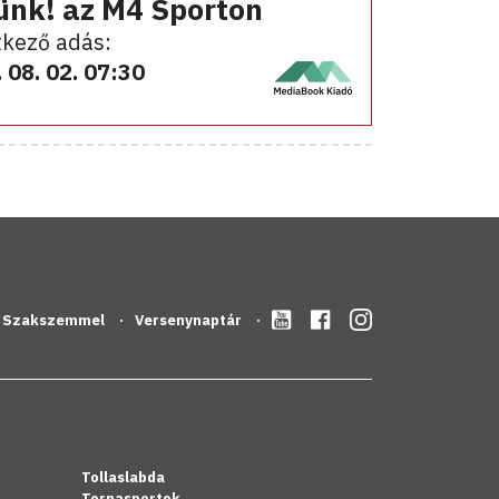
ünk! az M4 Sporton
kező adás:
 08. 02. 07:30
Szakszemmel
Versenynaptár
Tollaslabda
Tornasportok