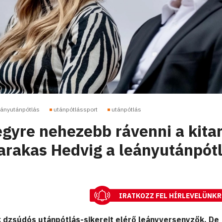
eányutánpótlás
utánpótlássport
utánpótlás
egyre nehezebb rávenni a kita
rakas Hedvig a leányutánpót
IRATKOZZ FEL HÍRLEVELÜNKR
 dzsúdós utánpótlás-sikereit elérő leányversenyzők. De