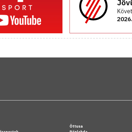
Jöv
Követ
2026.
Öttusa
ársportok
Röplabda