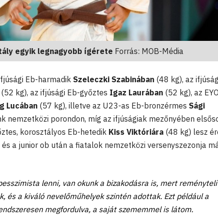
tály egyik legnagyobb ígérete
Forrás: MOB-Média
 ifjúsági Eb-harmadik
Szeleczki Szabinában
(48 kg), az ifjúság
(52 kg), az ifjúsági Eb-győztes
Igaz Laurában
(52 kg), az EY
g Lucában
(57 kg), illetve az U23-as Eb-bronzérmes
Sági
nk nemzetközi porondon, míg az ifjúságiak mezőnyében elsős
ztes, korosztályos Eb-hetedik
Kiss Viktóriára
(48 kg) lesz 
ági és a junior ob után a fiatalok nemzetközi versenyszezonja m
esszimista lenni, van okunk a bizakodásra is, mert reményteli
ak, és a kiváló nevelőműhelyek szintén adottak. Ezt például a
endszeresen megfordulva, a saját szememmel is látom.