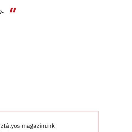
8-
sztályos magazinunk