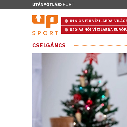
UTÁNPÓTLÁS
SPORT
U16-OS FIÚ VÍZILABDA-VILÁ
U20-AS NŐI VÍZILABDA EURÓ
CSELGÁNCS