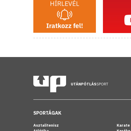
UTÁNPÓTLÁS
SPORT
SPORTÁGAK
Asztalitenisz
Karate
Atlétika
Kerékp