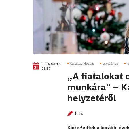
Karakas Hedvig
cselgáncs
l
2024-03-16
08:59
„A fiatalokat 
munkára” – Ka
helyzetéről
H. B.
Kiöregedtek a korábbi évek