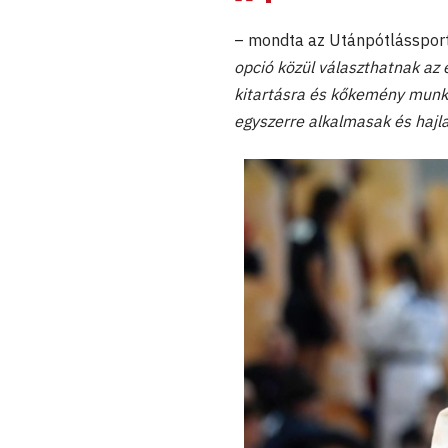
– mondta az Utánpótlássport
opció közül választhatnak az
kitartásra és kőkemény munká
egyszerre alkalmasak és hajl