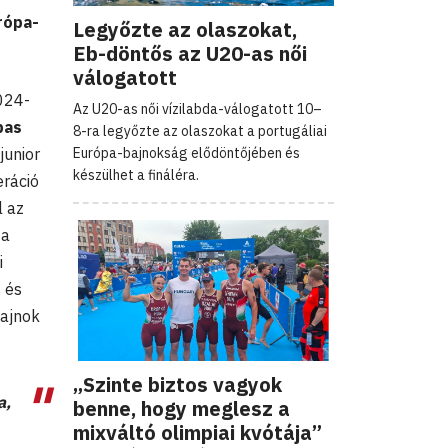
rópa-
Legyőzte az olaszokat,
Eb-döntős az U20-as női
válogatott
024-
Az U20-as női vízilabda-válogatott 10–
bas
8-ra legyőzte az olaszokat a portugáliai
Európa-bajnokság elődöntőjében és
junior
készülhet a fináléra.
eráció
l az
 a
i
 és
bajnok
„Szinte biztos vagyok
a,
benne, hogy meglesz a
mixváltó olimpiai kvótája”