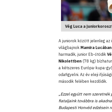
Vég Luca a juniorkorosz
A juniorok között jelenleg az
világbajnok
Mamira Lucában
harmadik, junior Eb-ötödik
Vé
Nikolettben
(78 kg) bízhatu
a kétszeres Európa-kupa-győ
odafigyelni. Az év eleji ifjús
második felében kezdődik.
„Ezzel együtt nem szeretnék p
fiataljaink továbbra is akadn
Budapesti Honvéd edzésein r