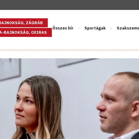
GBAJNOKSÁG, ZÁGRÁB
Összes hír
Sportágak
Szakszem
PA-BAJNOKSÁG, OEIRAS