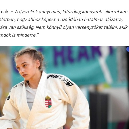
nak. –
A gyerekek annyi más, látszólag könnyebb sikerrel kec
 életben, hogy ahhoz képest a dzsúdóban hatalmas alázatra,
ra van szükség. Nem könnyű olyan versenyzőket találni, akik
andók is minderre.”