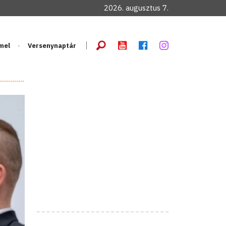
2026. augusztus 7.
mel
Versenynaptár