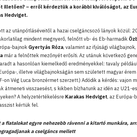
 illetően? – erről kérdeztük a korábbi kiválóságot, az Eu
as Hedviget.
t az utánpótláséveitől a hazai cselgáncsozó lányok közül: 2
yakorlatilag mindent megnyerő, felnőtt vb- és Eb-harmadik
Öz
urópa-bajnok
Gyertyás Róza
, valamint az ifjúsági világbajnok, 
ta
már a felnőttek mezőnyét erősíti. Az utánuk következő gen
aradt a hasonlóan kiemelkedő eredményekkel: tavaly példáu
y Európa-, illetve világbajnokságán sem született magyar érem
-on Vég Luca bronzérmet szerzett.) Adódik a kérdés: vajon m
k átmeneti visszaesést, s kikben bízhatunk az idén az U21-es
yeken? A helyzetértékelésre
Karakas Hedviget
, az Európa-
sszist kértük fel.
 fiatalokat egyre nehezebb rávenni a kitartó munkára, arr
gragadjanak a cselgáncs mellett