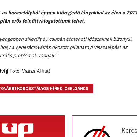
-as korosztályból éppen kiöregedő lányokkal az élen a 202
mpián erős felnőttválogatottunk lehet.
gyengébben sikerült év csupán átmeneti időszaknak bizonyul.
hogy a generációváltás okozott pillanatnyi visszalépést az
urális problémák vannak.”
dvig
Fotó: Vasas Attila)
TOVÁBBI KOROSZTÁLYOS HÍREK: CSELGÁNCS
Koro