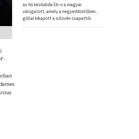
as fiú kézilabda Eb-n a magyar
válogatott, amely a negyeddöntőben ..
góllal kikapott a szlovén csapattól.
i
OF-
orban
érdemes
árcius