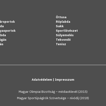
Öttusa
ársportok
Röplabda
bda
Sakk
lyasportok
Sportlövészet
abda
Súlyemelés
úgás
Tekvondó
ás
Tenisz
Adatvédelem
|
Impresszum
Magyar Olimpiai Bizottság – médiaoklevél (2015)
Magyar Sportújságírók Szövetsége – nívódíj (2018)