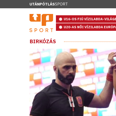
UTÁNPÓTLÁS
SPORT
U16-OS FIÚ VÍZILABDA-VILÁ
U20-AS NŐI VÍZILABDA EURÓ
BIRKÓZÁS