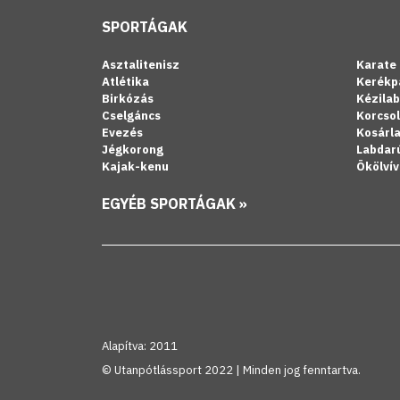
SPORTÁGAK
Asztalitenisz
Karate
Atlétika
Kerékp
Birkózás
Kézila
Cselgáncs
Korcso
Evezés
Kosárl
Jégkorong
Labdar
Kajak-kenu
Ökölvív
EGYÉB SPORTÁGAK »
Alapítva: 2011
© Utanpótlássport 2022 | Minden jog fenntartva.