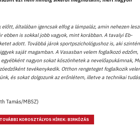
előtt, általában igencsak elfog a lámpaláz, amin nehezen lesz
 ebben is sokkal jobb vagyok, mint korábban. A tavalyi Eb-
tet adott. Továbbá járok sportpszichológushoz is, aki szintén
 higgyek saját magamban.
A Vasasban velem foglalkozó edzőm, 
tt egyébként nagyon sokat köszönhetek a nevelőapukámnak, M
kózóedzőként tevékenykedik. Otthon rengeteget foglalkozik vele
nk, és sokat dolgozunk az erőnlétem, illetve a technikai tud
Róth Tamás/MBSZ)
TOVÁBBI KOROSZTÁLYOS HÍREK: BIRKÓZÁS