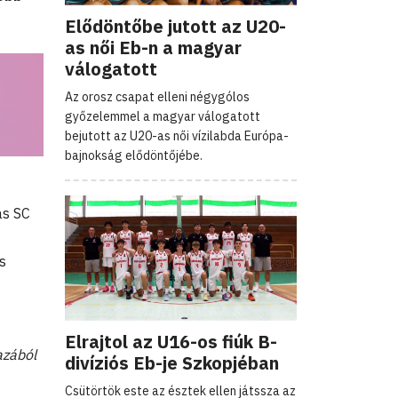
Elődöntőbe jutott az U20-
as női Eb-n a magyar
válogatott
Az orosz csapat elleni négygólos
győzelemmel a magyar válogatott
bejutott az U20-as női vízilabda Európa-
bajnokság elődöntőjébe.
as SC
s
Elrajtol az U16-os fiúk B-
azából
divíziós Eb-je Szkopjéban
Csütörtök este az észtek ellen játssza az