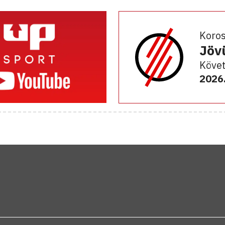
Koro
Jöv
Követ
2026.