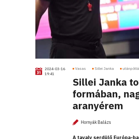
Vasas
Sillei Janka
utánpótl
2024-03-16
19:41
Sillei Janka t
formában, nag
aranyérem
Hornyák Balázs
A tavaly serdülő Európa-baj