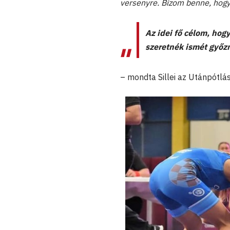
versenyre. Bízom benne, hogy o
Az idei fő célom, hog
szeretnék ismét győz
– mondta Sillei az Utánpótlá