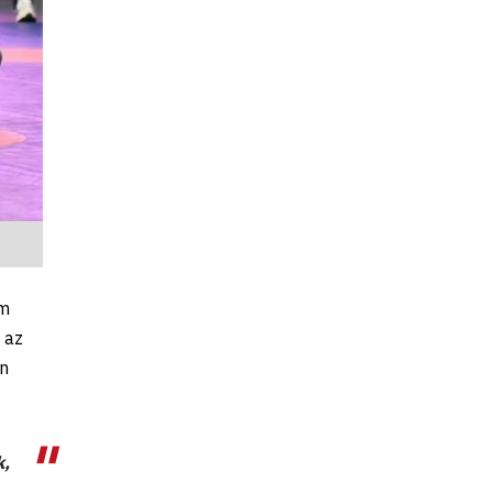
em
 az
en
k,