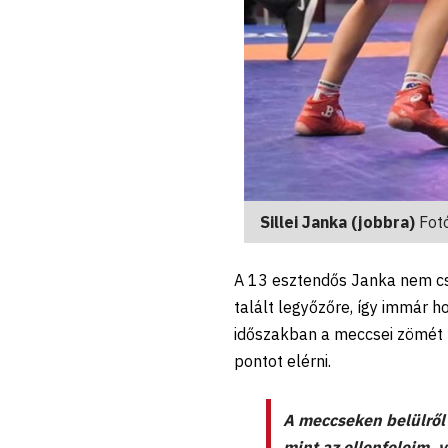
Sillei Janka (jobbra)
Fot
A 13 esztendős Janka nem csa
talált legyőzőre, így immár 
időszakban a meccsei zömét n
pontot elérni.
A meccseken belülről
mint az ellenfeleim, 