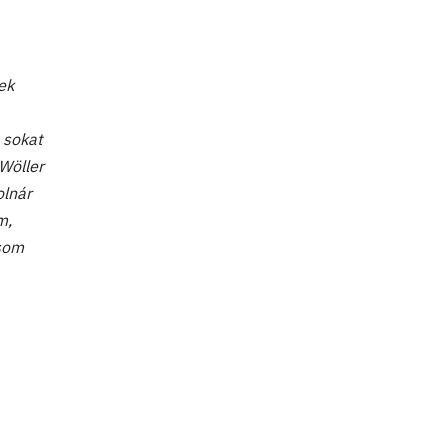
ek
 sokat
Wöller
olnár
m,
ásom