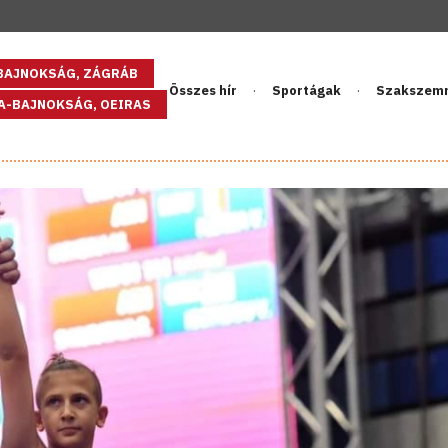
GBAJNOKSÁG, ZÁGRÁB
Összes hír
Sportágak
Szakszem
PA-BAJNOKSÁG, OEIRAS