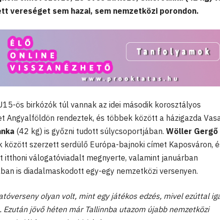
tt vereséget sem hazai, sem nemzetközi porondon.
 U15-ös birkózók túl vannak az idei második korosztályos
t Angyalföldön rendeztek, és többek között a házigazda Vas
anka
(42 kg) is győzni tudott súlycsoportjában.
Wöller Gergő
ok között szerzett serdülő Európa-bajnoki címet Kaposváron, é
t itthoni válogatóviadalt megnyerte, valamint januárban
an is diadalmaskodott egy-egy nemzetközi versenyen.
óverseny olyan volt, mint egy játékos edzés, mivel ezúttal ig
 Ezután jövő héten már Tallinnba utazom újabb nemzetközi