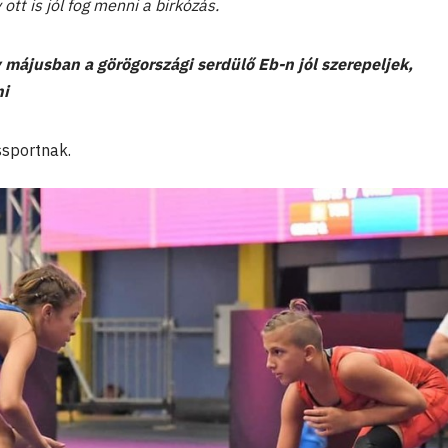
tt is jól fog menni a birkózás.
y májusban a görögországi serdülő Eb-n jól szerepeljek,
ni
ssportnak.