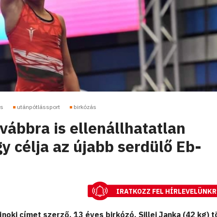
ás
utánpótlássport
birkózás
ovábbra is ellenállhatatlan
y célja az újabb serdülő Eb-
IRATKOZZ FEL HÍRLEVELÜNKR
noki címet szerző, 13 éves birkózó, Sillei Janka (42 kg) 