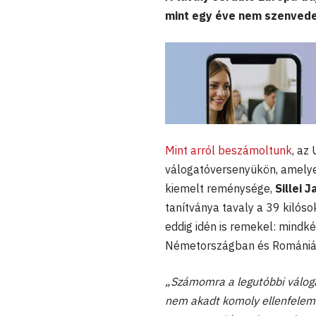
mint egy éve nem szenvede
Mint arról beszámoltunk
, az
válogatóversenyükön, amelye
kiemelt reménysége,
Sillei J
tanítványa tavaly a 39 kilós
eddig idén is remekel: mindké
Németországban és Romániáb
„Számomra a legutóbbi válogat
nem akadt komoly ellenfelem.