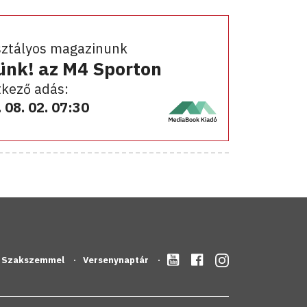
sztályos magazinunk
ünk! az M4 Sporton
kező adás:
 08. 02. 07:30
Szakszemmel
Versenynaptár