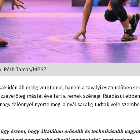
ó: Róth Tamás/MBSZ
k idén áll eddig veretlenül, hanem a tavalyi esztendőben s
hozzávetőleg másfél éve tart a remek szériája. Ráadásul ebben
agy fölénnyel nyerte meg, a riválisai alig tudtak vele szemb
 úgy érzem, hogy általában erősebb és technikásabb vagyo
viszont ezt nem mindig sikerül megmutatni, mert nagyon