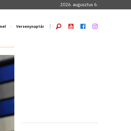
2026. augusztus 6.
mel
Versenynaptár