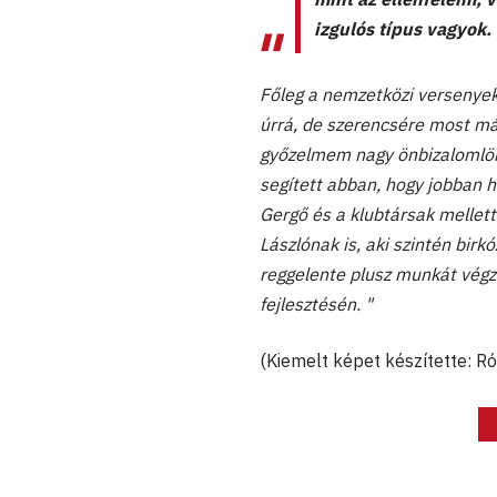
izgulós típus vagyok.
Főleg a nemzetközi versenyek 
úrrá, de szerencsére most már
győzelmem nagy önbizalomlöke
segített abban, hogy jobban
Gergő és a klubtársak melle
Lászlónak is, aki szintén bir
reggelente plusz munkát végzü
fejlesztésén. "
(Kiemelt képet készítette: 