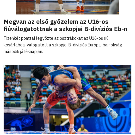
Megvan az első győzelem az U16-os
fiúválogatottnak a szkopjei B-divíziós Eb-n
Tizenkét ponttal legyőzte az osztrákokat az U16-os fiú
kosárlabda-válogatott a szkopjei B-divíziós Európa-bajnokság
második játéknapján.