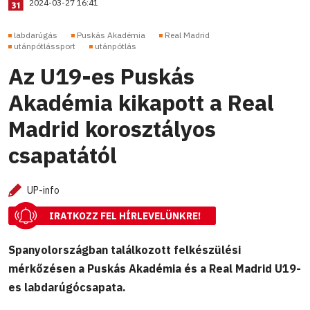
2024-03-27 16:41
labdarúgás
Puskás Akadémia
Real Madrid
utánpótlássport
utánpótlás
Az U19-es Puskás
Akadémia kikapott a Real
Madrid korosztályos
csapatától
UP-info
IRATKOZZ FEL HÍRLEVELÜNKRE!
Spanyolországban találkozott felkészülési
mérkőzésen a Puskás Akadémia és a Real Madrid U19-
es labdarúgócsapata.