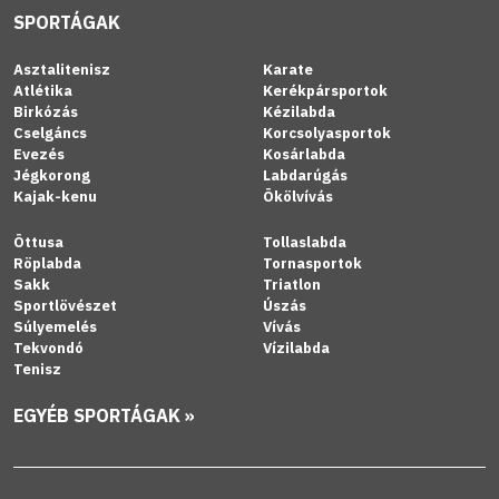
SPORTÁGAK
Asztalitenisz
Karate
Atlétika
Kerékpársportok
Birkózás
Kézilabda
Cselgáncs
Korcsolyasportok
Evezés
Kosárlabda
Jégkorong
Labdarúgás
Kajak-kenu
Ökölvívás
Öttusa
Tollaslabda
Röplabda
Tornasportok
Sakk
Triatlon
Sportlövészet
Úszás
Súlyemelés
Vívás
Tekvondó
Vízilabda
Tenisz
EGYÉB SPORTÁGAK »