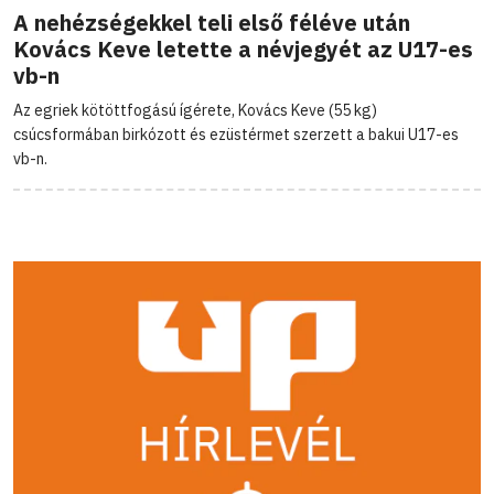
A nehézségekkel teli első féléve után
Kovács Keve letette a névjegyét az U17-es
vb-n
Az egriek kötöttfogású ígérete, Kovács Keve (55 kg)
csúcsformában birkózott és ezüstérmet szerzett a bakui U17-es
vb-n.