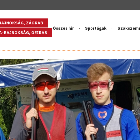
GBAJNOKSÁG, ZÁGRÁB
Összes hír
Sportágak
Szakszem
PA-BAJNOKSÁG, OEIRAS