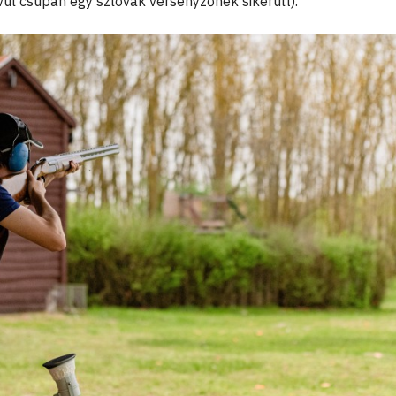
kívül csupán egy szlovák versenyzőnek sikerült).