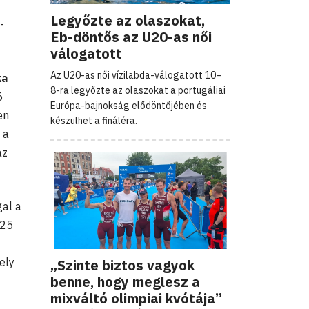
Legyőzte az olaszokat,
-
Eb-döntős az U20-as női
válogatott
Az U20-as női vízilabda-válogatott 10–
ka
8-ra legyőzte az olaszokat a portugáliai
5
Európa-bajnokság elődöntőjében és
en
készülhet a fináléra.
 a
az
al a
125
ely
„Szinte biztos vagyok
benne, hogy meglesz a
mixváltó olimpiai kvótája”