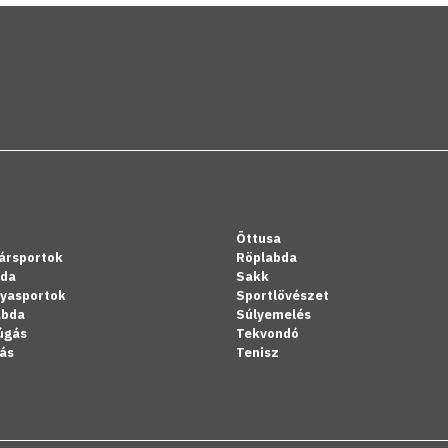
Öttusa
ársportok
Röplabda
bda
Sakk
lyasportok
Sportlövészet
abda
Súlyemelés
úgás
Tekvondó
ás
Tenisz