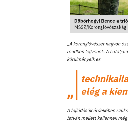
Döbörhegyi Bence a tri
MSSZ/Koronglövőszakág
„A koronglövészet nagyon össz
rendben legyenek. A fiataljain
körülményeik és
technikail
elég a kie
A fejlődésük érdekében szüks
István mellett kellennek még o