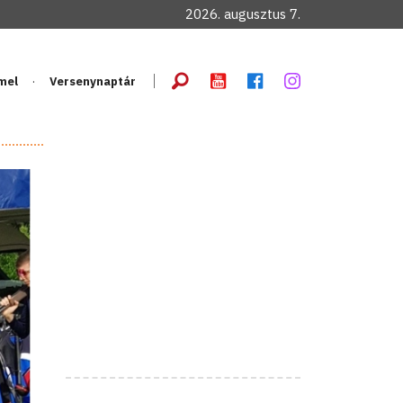
2026. augusztus 7.
mel
Versenynaptár