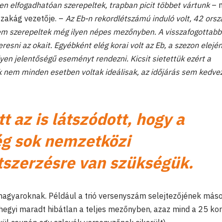
 elfogadhatóan szerepeltek, trapban picit többet vártunk
– 
szakág vezetője. –
Az Eb-n rekordlétszámú induló volt, 42 ors
k sem szerepeltek még ilyen népes mezőnyben. A visszafogottabb
esni az okait. Egyébként elég korai volt az Eb, a szezon elején
en jelentőségű eseményt rendezni. Kicsit sietettük ezért a
k nem minden esetben voltak ideálisak, az időjárás sem kedve
t az is látszódott, hogy a
g sok nemzetközi
tszerzésre van szükségük.
 magyaroknak. Például a trió versenyszám selejtezőjének más
egyi maradt hibátlan a teljes mezőnyben, azaz mind a 25 ko