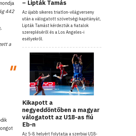
– Lipták Tamás
mondja
zág 442
Az újabb sikeres triatlon-világverseny
után a válogatott szövetségi kapitányát,
Lipták Tamást kérdeztük a fiatalok
,
szerepléséről és a Los Angeles-i
esélyekről.
zett a
Kikapott a
negyeddöntőben a magyar
válogatott az U18-as fiú
odik
Eb-n
rongot
Az 5-8. helyért folytatja a szerbiai U18-