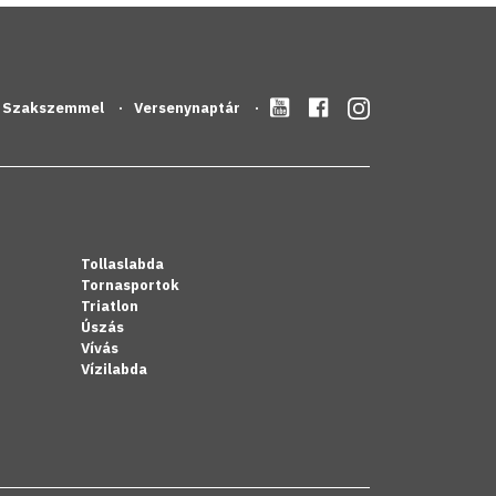
Szakszemmel
Versenynaptár
Tollaslabda
Tornasportok
Triatlon
Úszás
Vívás
Vízilabda