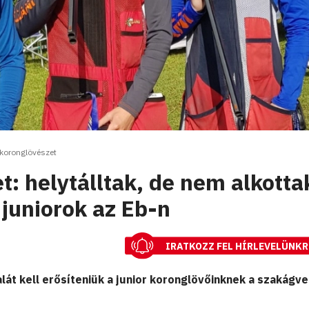
koronglövészet
: helytálltak, de nem alkotta
juniorok az Eb-n
IRATKOZZ FEL HÍRLEVELÜNKR
lát kell erősíteniük a junior koronglövőinknek a szakágv