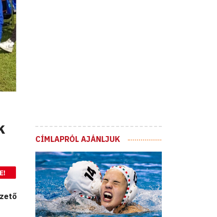
k
CÍMLAPRÓL AJÁNLJUK
E!
ezető