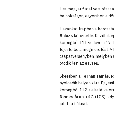
Hét magyar fiatal vett részt
bajnokságon, egyéniben a dön
Hazánkat trapban a korosztá
Balázs
képviselte. Közülük e
korongból 111-et lőve a 17. h
fejezte be a megméretést. A 
csapatversenyben, melyben a
ötödik lett az egység.
Skeetben a
Ternák Tamás, R
nyolcadik helyen zárt. Egyén
korongból 112-t eltalálva ért
Nemes Áron
a 47. (103) hel
jutott a fiúknak.