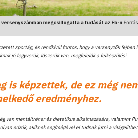
ó versenyszámban megcsillogatta a tudását az Eb-n
Forrás
etett sportág, és rendkívül fontos, hogy a versenyzők fejben i
knak jó fegyverük, lőszerük van, megfelelők a felkészülési
ag is képzettek, de ez még ne
melkedő eredményhez.
ég van mentáltréner és dietetikus alkalmazására, valamint Pu
lyan edzők, akiknek segítségével el tudnak jutni a világelitbe.