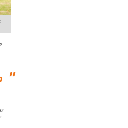
:
s
m
tz
”