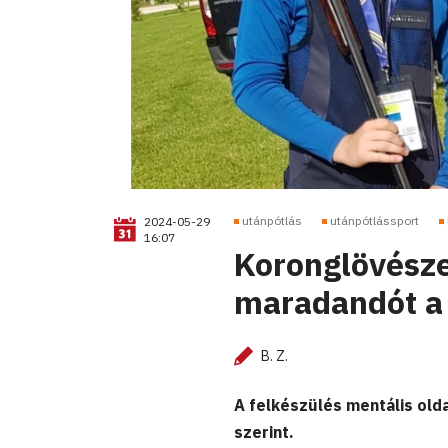
utánpótlás
utánpótlássport
2024-05-29
16:07
Koronglövészet
maradandót a 
B. Z.
A felkészülés mentális olda
szerint.