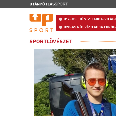
UTÁNPÓTLÁS
SPORT
U16-OS FIÚ VÍZILABDA-VILÁ
U20-AS NŐI VÍZILABDA EURÓ
SPORTLÖVÉSZET