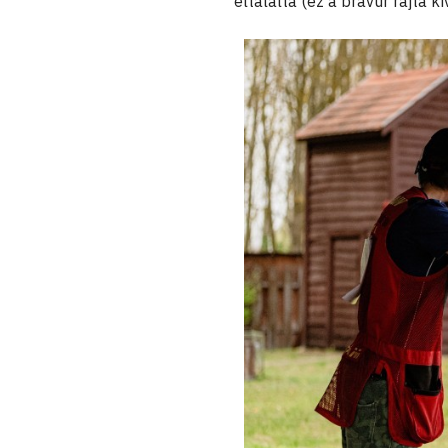
eltalálta (ez a bravúr rajta 