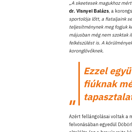
„A skeetesek magukhoz mérten
dr. Visnyei Balázs
, a korong
sportolója lőtt, a fiataljain
teljesítménynek meg fogjuk ker
májusban még nem szoktak ily
felkészülést is. A körülménye
koronglövőknek.
Ezzel együt
fiúknak mé
tapasztala
Azért fellángolásai voltak a
felvonásában egyedül Döbörh