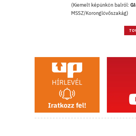
(Kiemelt képünkön balról:
Gl
MSSZ/Koronglövőszakág)
TO