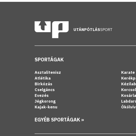
UTÁNPÓTLÁS
SPORT
SPORTÁGAK
Asztalitenisz
Karate
Atlétika
Kerékp
Birkózás
Kézila
Cselgáncs
Korcso
Evezés
Kosárl
Jégkorong
Labdar
Kajak-kenu
Ökölvív
EGYÉB SPORTÁGAK »