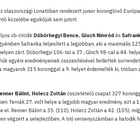
 az olaszországi Lonatóban rendezett junior koronglövő Európa
tő közelébe egyikőjük sem jutott.
lyos vb-ötödik
Döbörhegyi Bence, Gloch Nimród
és
Safran
gyéniben Safranka teljesített a legjobban, aki a maximális 12
elyen zárt. Döbörhegyi 106-tal a 37., Gloch 98-cal a 44. hely
fiúk egyéni eredményeinek összesítésével hirdettek sorrendet
 magyarok 315 koronggal a 9. helyet érdemelték ki, trióban 
enner Bálint, Holecz Zoltán
összetételű csapat 327 korongg
iben Ternák 27. volt helye a legjobb magyar eredmény, ezt a 
e el. Renner Bálint a 35. (110), Holecz Zoltán a 42. (105), míg
yen végzett a selejtezőben. A trió versenyszámban a hatodik h